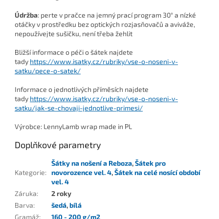
Údržba
: perte v pračce na jemný prací program 30° a nízké
otáčky v prostředku bez optických rozjasňovačů a aviváže,
nepoužívejte sušičku, není třeba žehlit
Bližší informace o péči o šátek najdete
tady
https://www.isatky.cz/rubriky/vse-o-noseni-v-
satku/pece-o-satek/
Informace o jednotlivých příměsích najdete
tady
https://www.isatky.cz/rubriky/vse-o-noseni-v-
satku/jak-se-chovaji-jednotlive-primesi/
Výrobce:
LennyLamb wrap made in PL
Doplňkové parametry
Šátky na nošení a Reboza
,
Šátek pro
Kategorie
:
novorozence vel. 4
,
Šátek na celé nosící období
vel. 4
Záruka
:
2 roky
Barva
:
šedá
,
bílá
Gramáž
:
160 - 200 g/m2