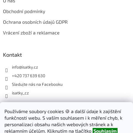
O nás
Obchodní podmínky
Ochrana osobních údajů GDPR
Vrácení zboží a reklamace
Kontakt
info
@
isatky.cz
+420 737 639 630
Sledujte nás na Facebooku
isatky_cz
Odebírat newsletter
Používáme soubory cookies 🍪 a další údaje k zajištění
funkčnosti webu. S vaším souhlasem i k měření chyb, k
Vložte svůj e-mail a my vám budeme zasílat informace o nových
personalizaci obsahu našich webových stránek a k
produktech na našem e-shopu.
reklamním účelům. Kliknutím na tlačítko
Souhlasím