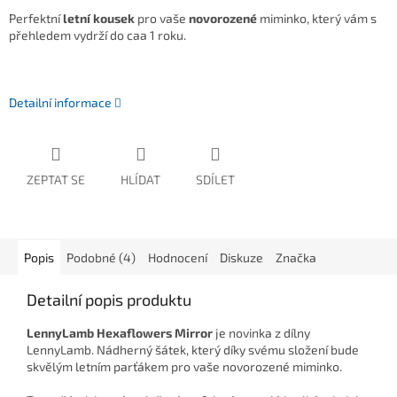
Perfektní
letní kousek
pro vaše
novorozené
miminko, který vám s
přehledem vydrží do caa 1 roku.
Detailní informace
ZEPTAT SE
HLÍDAT
SDÍLET
Popis
Podobné (4)
Hodnocení
Diskuze
Značka
Detailní popis produktu
LennyLamb Hexaflowers Mirror
je novinka z dílny
LennyLamb. Nádherný šátek, který díky svému složení bude
skvělým letním parťákem pro vaše novorozené miminko.