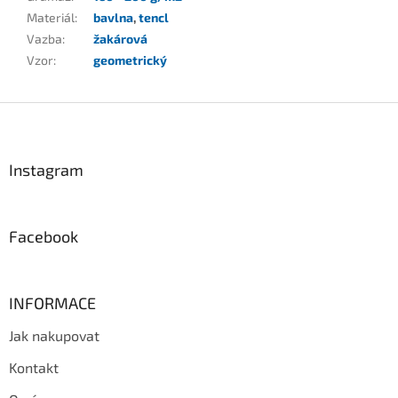
Materiál
:
bavlna
,
tencl
Vazba
:
žakárová
Vzor
:
geometrický
Z
á
p
a
Instagram
t
í
Facebook
INFORMACE
Jak nakupovat
Kontakt