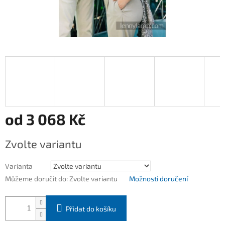
od
3 068 Kč
Měrná
Zvolte variantu
cena:
Varianta
Můžeme doručit do:
Zvolte variantu
Možnosti doručení
Přidat do košíku