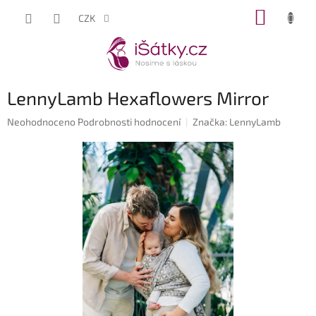
Přejít
NÁKUP
CZK
na
KOŠÍK
obsah
LennyLamb Hexaflowers Mirror
Průměrné
Neohodnoceno
Podrobnosti hodnocení
Značka:
LennyLamb
hodnocení
produktu
je
0,0
z
5
hvězdiček.