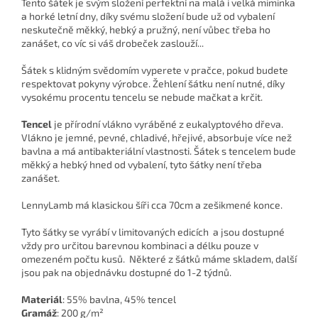
Tento šátek je svým složení perfektní na malá i velká miminka
a horké letní dny, díky svému složení bude už od vybalení
neskutečně měkký, hebký a pružný, není vůbec třeba ho
zanášet, co víc si váš drobeček zaslouží...
Šátek s klidným svědomím vyperete v pračce, pokud budete
respektovat pokyny výrobce. Žehlení šátku není nutné, díky
vysokému procentu tencelu se nebude mačkat a krčit.
Tencel
je přírodní vlákno vyráběné z eukalyptového dřeva.
Vlákno je jemné, pevné, chladivé, hřejivé, absorbuje více než
bavlna a má antibakteriální vlastnosti. Šátek s tencelem bude
měkký a hebký hned od vybalení, tyto šátky není třeba
zanášet.
LennyLamb má klasickou šíři cca 70cm a zešikmené konce.
Tyto šátky se vyrábí v
limitovaných edicích
a jsou dostupné
vždy pro určitou barevnou kombinaci a délku pouze v
omezeném počtu kusů. Některé z šátků máme skladem, další
jsou pak na objednávku dostupné do 1-2 týdnů.
Materiál
:
55% bavlna, 45% tencel
Gramáž
: 200
g/m²