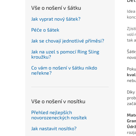
Vše o nošení v šátku
Idea
konc
Jak vyprat nový šátek?
Zjis
Péče o šátek
volí
tak 
Jak se chovají jednotlivé příměsi?
Jak na uzel s pomocí Ring Sling
Šátk
kroužku?
novo
Co vám o nošení v šátku nikdo
Pokud
neřekne?
kval
nebu
Díky
prob
Vše o nošení v nosítku
začá
Přehled nejlepších
Mate
novorozeneckých nosítek
Gra
Údr
Jak nastavit nosítko?
rozj