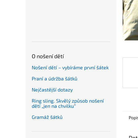
n
e
l
O nošení dětí
Nošení dětí – vybíráme první šátek
Praní a údržba šátků
Nejčastější dotazy
Ring sling. Skvělý způsob nošení
dětí „jen na chvilku“
Gramáž šátků
Popi
Det