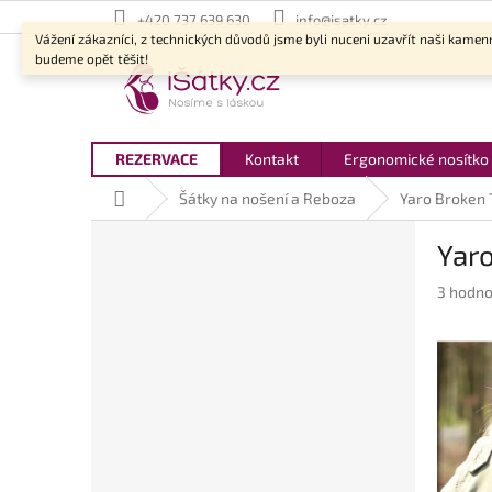
Přejít
+420 737 639 630
info@isatky.cz
na
Vážení zákazníci, z technických důvodů jsme byli nuceni uzavřít naši kamen
obsah
budeme opět těšit!
REZERVACE
Kontakt
Ergonomické nosítko
Domů
Šátky na nošení a Reboza
Yaro Broken 
P
Yaro
o
s
Průměr
3 hodno
t
hodnoc
r
produkt
a
je
n
5,0
z
n
5
í
hvězdič
p
a