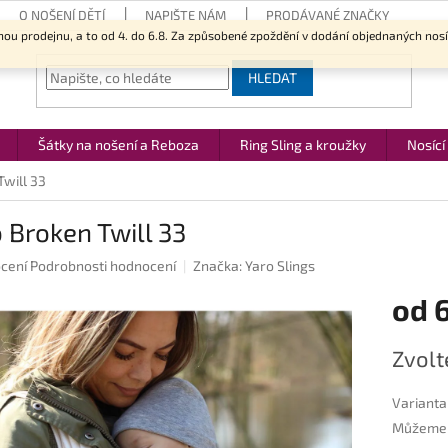
O NOŠENÍ DĚTÍ
NAPIŠTE NÁM
PRODÁVANÉ ZNAČKY
nou prodejnu, a to od 4. do 6.8. Za způsobené zpoždění v dodání objednaných nos
HLEDAT
Šátky na nošení a Reboza
Ring Sling a kroužky
Nosící
Twill 33
 Broken Twill 33
né
cení
Podrobnosti hodnocení
Značka:
Yaro Slings
ení
od
u
Měrná
Zvolt
cena:
ek.
Varianta
Můžeme d