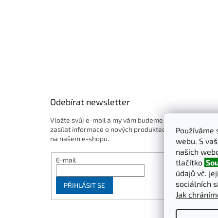
Odebírat newsletter
Vložte svůj e-mail a my vám budeme
zasílat informace o nových produktech
Používáme s
na našem e-shopu.
webu. S vaš
našich webo
E-mail
tlačítko
Sou
údajů vč. je
sociálních s
PŘIHLÁSIT SE
Jak chráním