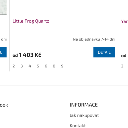
Little Frog Quartz
Yar
 dní
Na objednávku 7-14 dní
L
DETAIL
1 403 Kč
od
od
2
3
4
5
6
8
9
2
O
v
l
á
d
ook
INFORMACE
a
c
Jak nakupovat
í
p
Kontakt
r