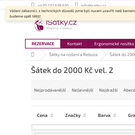
Přejít
+420 737 639 630
info@isatky.cz
na
Vážení zákazníci, z technických důvodů jsme byli nuceni uzavřít naši kamen
obsah
budeme opět těšit!
REZERVACE
Kontakt
Ergonomické nosítko
Domů
Šátky na nošení a Reboza
Šátek do 200
Šátek do 2000 Kč vel. 2
Ř
a
Nejprodávanější
Nejlevnější
Nejdražší
Abec
z
e
n
í
Cena
Značky
Barva
Gr
p
r