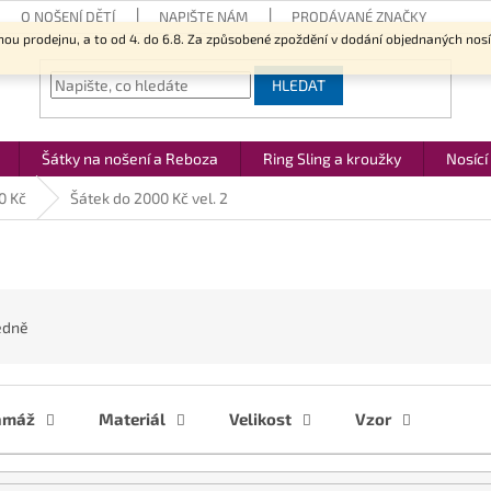
O NOŠENÍ DĚTÍ
NAPIŠTE NÁM
PRODÁVANÉ ZNAČKY
nou prodejnu, a to od 4. do 6.8. Za způsobené zpoždění v dodání objednaných nos
HLEDAT
Šátky na nošení a Reboza
Ring Sling a kroužky
Nosící
0 Kč
Šátek do 2000 Kč vel. 2
edně
amáž
Materiál
Velikost
Vzor