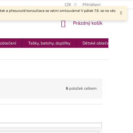
CZK
Přihlášení
ítek a přesunuté konzultace se velmi omlouváme! V pátek 7.8. se na vás
NÁKUPNÍ
Prázdný košík
KOŠÍK
 oblečení
Tašky, batohy, doplňky
Dětské oblečení
Dár
6
položek celkem