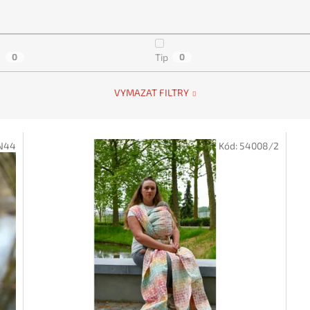
a
0
Tip
0
VYMAZAT FILTRY
N44
Kód:
54008/2