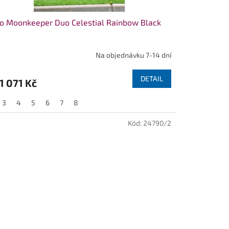
o Moonkeeper Duo Celestial Rainbow Black
Na objednávku 7-14 dní
DETAIL
1 071 Kč
3
4
5
6
7
8
Kód:
24790/2