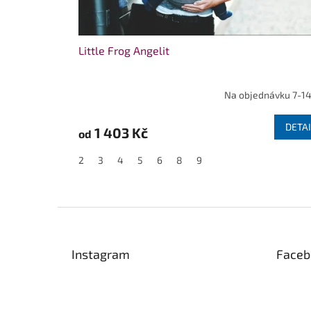
Little Frog Angelit
Na objednávku 7-14
DETAI
1 403 Kč
od
2
3
4
5
6
8
9
Z
á
p
Instagram
Faceb
a
t
í