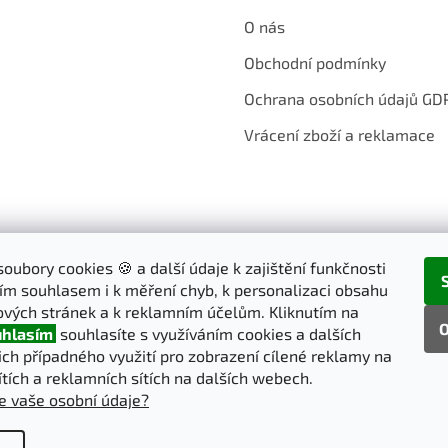
v
O nás
k
y
Obchodní podmínky
v
ý
Ochrana osobních údajů GD
p
i
Vrácení zboží a reklamace
s
u
oubory cookies 🍪 a další údaje k zajištění funkčnosti
ím souhlasem i k měření chyb, k personalizaci obsahu
vých stránek a k reklamním účelům. Kliknutím na
O
hlasím
souhlasíte s využíváním cookies a dalších
jich případného využití pro zobrazení cílené reklamy na
ítích a reklamních sítích na dalších webech.
e vaše osobní údaje?