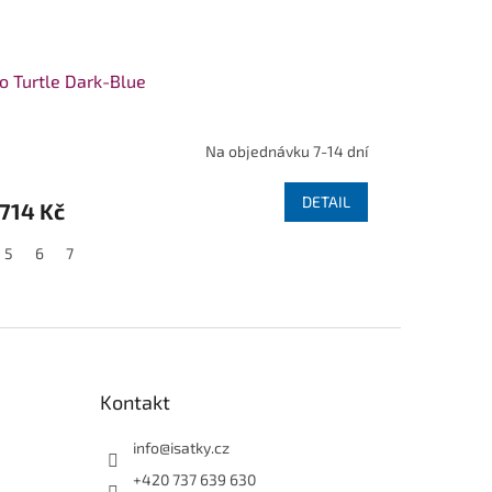
o Turtle Dark-Blue
Na objednávku 7-14 dní
DETAIL
714 Kč
5
6
7
Kontakt
info
@
isatky.cz
+420 737 639 630