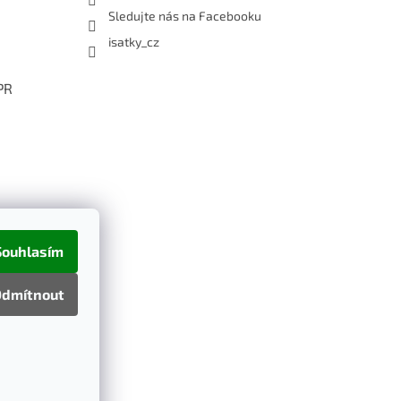
Sledujte nás na Facebooku
isatky_cz
PR
Souhlasím
dmítnout