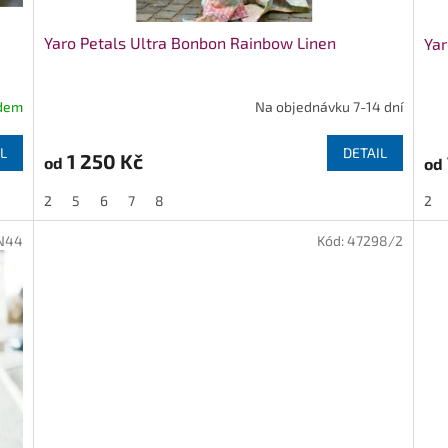
Yaro Petals Ultra Bonbon Rainbow Linen
Yar
dem
Na objednávku 7-14 dní
L
DETAIL
1 250 Kč
od
od
2
5
6
7
8
2
N44
Kód:
47298/2