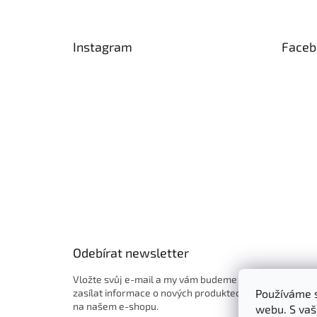
Z
á
p
Instagram
Faceb
a
t
í
Odebírat newsletter
Vložte svůj e-mail a my vám budeme
zasílat informace o nových produktech
Používáme s
na našem e-shopu.
webu. S vaš