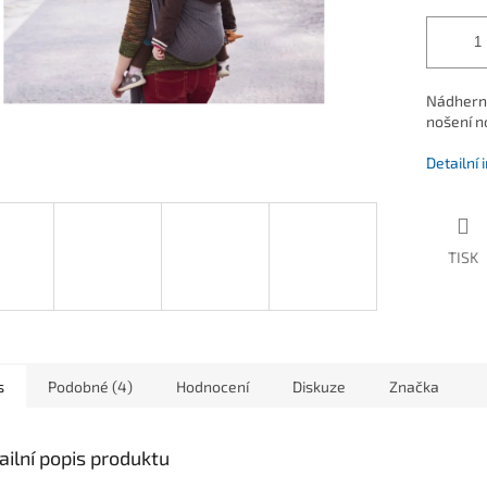
Nádherný
nošení n
Detailní
TISK
s
Podobné (4)
Hodnocení
Diskuze
Značka
ailní popis produktu