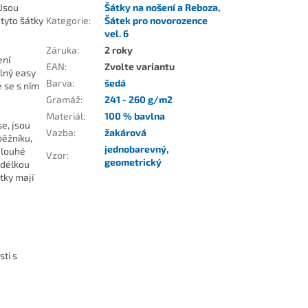
 Jsou
Šátky na nošení a Reboza
,
tyto šátky
Kategorie
:
Šátek pro novorozence
vel. 6
Záruka
:
2 roky
ení
EAN
:
Zvolte variantu
lný easy
Barva
:
šedá
 se s ním
Gramáž
:
241 - 260 g/m2
Materiál
:
100 % bavlna
se, jsou
Vazba
:
žakárová
běžníku,
jednobarevný
,
dlouhé
Vzor
:
geometrický
 délkou
tky mají
ti s