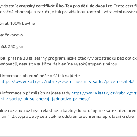
y vlastní
evropský certifikát Öko-Tex pro děti do dvou let
. Tento certif
oročně obnovuje a zaručuje tak pravidelnou kontrolu zdravotní nezáva
riál
: 100% bavlna
ba
: žakárová
máž
: 250 gsm
žba
: prát na 30 st, šetrný program, nízké otáčky v prostředku bez optic
asňovačů, nesušit v sušičce, žehlení na vysoký stupeň s párou.
ší informace ohledně péče o šátek najdete
https://www.isatky.cz/rubriky/vse-o-noseni-v-satku/pece-o-satek/
ší informace o příměsích najdete tady
https://www.isatky.cz/rubriky/v
ni-v-satku/jak-se-chovaji-jednotlive-primesi/
plné rozvinutí užitných vlastností bavlny doporučujeme šátek před prv
itím 1-2x vyprat, aby se z vlákna odstranila ochranná apretační vrstva.