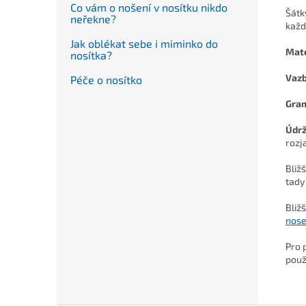
Co vám o nošení v nosítku nikdo
Šátk
neřekne?
každ
Jak oblékat sebe i miminko do
Mate
nosítka?
Vaz
Péče o nosítko
Gra
Údr
rozj
Bliž
tady
Bliž
nose
Pro 
použ