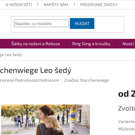
O NOŠENÍ DĚTÍ
NAPIŠTE NÁM
PRODÁVANÉ ZNAČKY
HLEDAT
Šátky na nošení a Reboza
Ring Sling a kroužky
Nosící
ge Leo šedý
rchenwiege Leo šedý
né
noceno
Podrobnosti hodnocení
Značka:
Storchenwiege
ení
od
u
Měrná
Zvolt
cena:
ek.
Varianta
Můžeme d