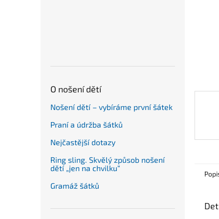
n
e
l
O nošení dětí
Nošení dětí – vybíráme první šátek
Praní a údržba šátků
Nejčastější dotazy
Ring sling. Skvělý způsob nošení
dětí „jen na chvilku“
Popi
Gramáž šátků
Det