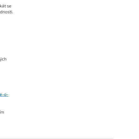
ikát se
dnosti.
kých
se-o-
ním