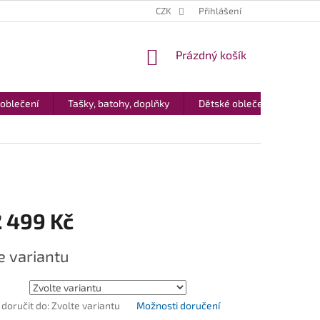
CZK
Přihlášení
NÁKUPNÍ
Prázdný košík
KOŠÍK
 oblečení
Tašky, batohy, doplňky
Dětské oblečení
Dár
2 499 Kč
e variantu
oručit do:
Zvolte variantu
Možnosti doručení