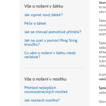
Stor
Vše o nošení v šátku
to t
vás 
Jak vyprat nový šátek?
Šáte
Péče o šátek
novo
care
Jak se chovají jednotlivé příměsi?
dobř
Jak na uzel s pomocí Ring Sling
Šátk
kroužku?
stál
šířk
Co vám o nošení v šátku nikdo
hran
neřekne?
4,6m
vždy
O př
Vše o nošení v nosítku
rek
Přehled nejlepších
Šátk
novorozeneckých nosítek
velko
Jak nastavit nosítko?
Stor