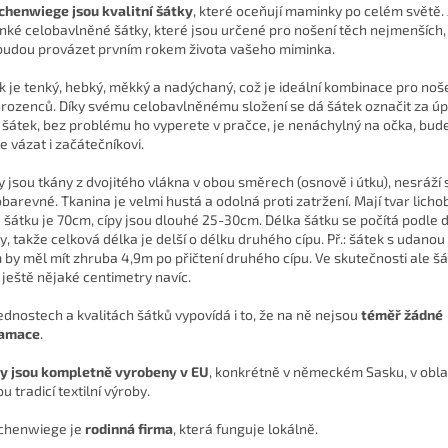
chenwiege jsou kvalitní šátky
, které oceňují maminky po celém světě.
enké celobavlněné šátky, které jsou určené pro nošení těch nejmenších, 
budou provázet prvním rokem života vašeho miminka.
k je tenký, hebký, měkký a nadýchaný, což je ideální kombinace pro noš
rozenců. Díky svému celobavlněnému složení se dá šátek označit za úp
 šátek, bez problému ho vyperete v pračce, je nenáchylný na očka, bude
e vázat i začátečníkovi.
y jsou tkány z dvojitého vlákna v obou směrech (osnově i útku), nesráží 
obarevné. Tkanina je velmi hustá a odolná proti zatržení. Mají tvar licho
a šátku je 70cm, cípy jsou dlouhé 25-30cm. Délka šátku se počítá podle 
y, takže celková délka je delší o délku druhého cípu. Př.: šátek s udanou
 by měl mít zhruba 4,9m po přičtení druhého cípu. Ve skutečnosti ale šá
 ještě nějaké centimetry navíc.
ednostech a kvalitách šátků vypovídá i to, že na ně nejsou
téměř žádné
lamace
.
y jsou kompletně vyrobeny v EU
, konkrétně v německém Sasku, v oblas
u tradicí textilní výroby.
chenwiege je
rodinná firma
, která funguje lokálně.