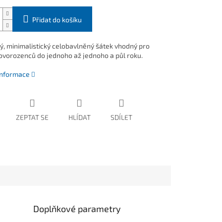
Přidat do košíku
, minimalistický celobavlněný šátek vhodný pro
ovorozenců do jednoho až jednoho a půl roku.
 informace
ZEPTAT SE
HLÍDAT
SDÍLET
Doplňkové parametry