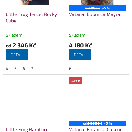
4 400 Kč
–5 %
Little Frog Tencel Rocky
Vatanai Botanica Mayra
Cube
Skladem
Skladem
2 346 Kč
4 180 Kč
od
DETAIL
DETAIL
4
5
6
7
6
Akce
od
5 000 Kč
–5 %
Little Frog Bamboo
Vatanai Botanica Galaxie