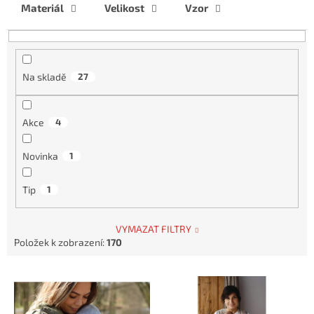
Materiál
Velikost
Vzor
o
d
u
k
t
Na skladě
27
ů
Akce
4
Novinka
1
Tip
1
VYMAZAT FILTRY
Položek k zobrazení:
170
V
ý
p