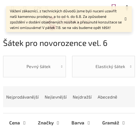
Přejít
NÁKUP
CZK
na
Vážení zákazníci, z technických důvodů jsme byli nuceni uzavřít
KOŠÍK
obsah
naši kamennou prodejnu, a to od 4. do 6.8. Za způsobené
zpoždění v dodání objednaných nosítek a přesunuté konzultace se
velmi omlouváme! V pátek 7.8. se na vás budeme opět těšit!
Šátek pro novorozence vel. 6
Pevný šátek
Elastický šátek
Ř
a
Nejprodávanější
Nejlevnější
Nejdražší
Abecedně
z
e
n
í
Cena
Značky
Barva
Gramáž
p
r