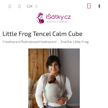
Přejít
NÁKUP
CZK
na
KOŠÍK
obsah
Little Frog Tencel Calm Cube
Průměrné
1 hodnocení
Podrobnosti hodnocení
Značka:
Little Frog
hodnocení
produktu
je
5,0
z
5
hvězdiček.