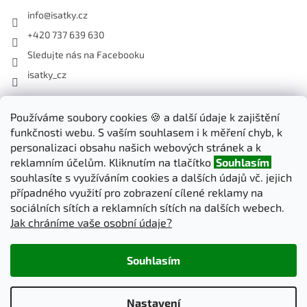
info
@
isatky.cz
+420 737 639 630
Sledujte nás na Facebooku
isatky_cz
Odebírat newsletter
Používáme soubory cookies 🍪 a další údaje k zajištění
funkčnosti webu. S vaším souhlasem i k měření chyb, k
Vložte svůj e-mail a my vám budeme zasílat informace o nových
personalizaci obsahu našich webových stránek a k
produktech na našem e-shopu.
reklamním účelům. Kliknutím na tlačítko
Souhlasím
souhlasíte s využíváním cookies a dalších údajů vč. jejich
E-mail
případného využití pro zobrazení cílené reklamy na
sociálních sítích a reklamních sítích na dalších webech.
Jak chráníme vaše osobní údaje?
PŘIHLÁSIT SE
Souhlasím
Vytvořil Shoptet
Nastavení