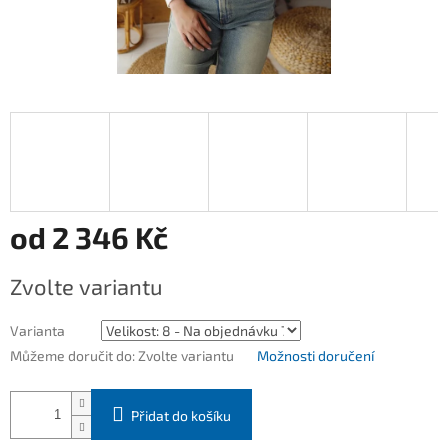
od
2 346 Kč
Měrná
Zvolte variantu
cena:
Varianta
Můžeme doručit do:
Zvolte variantu
Možnosti doručení
Přidat do košíku