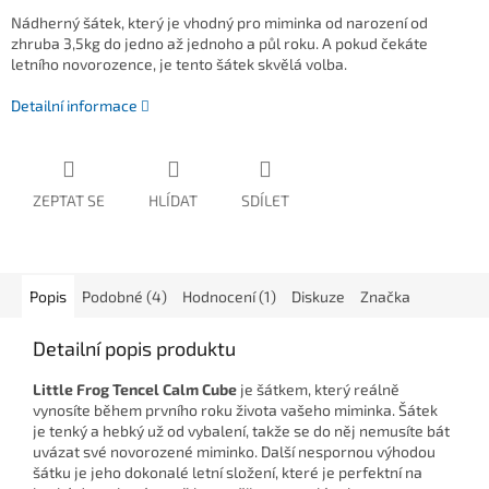
Nádherný šátek, který je vhodný pro miminka od narození od
zhruba 3,5kg do jedno až jednoho a půl roku. A pokud čekáte
letního novorozence, je tento šátek skvělá volba.
Detailní informace
ZEPTAT SE
HLÍDAT
SDÍLET
Popis
Podobné (4)
Hodnocení (1)
Diskuze
Značka
Detailní popis produktu
Little Frog Tencel Calm Cube
je šátkem, který reálně
vynosíte během prvního roku života vašeho miminka. Šátek
je tenký a hebký už od vybalení, takže se do něj nemusíte bát
uvázat své novorozené miminko. Další nespornou výhodou
šátku je jeho dokonalé letní složení, které je perfektní na