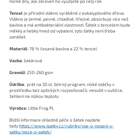
horké dny, ale zároveň ho využijete po celý rok.
Tencel
je přírodní vlákno vyráběné z eukalyptového dřeva.
Vlákno je jemné, pevné, chladivé, hřejivé, absorbuje více než
bavlna a má antibakteriální vlastnosti. Šátek s tencelem bude
měkký a hebký hned od vybalení, tyto šátky není třeba
zanášet.
Materiál
: 78 % česaná bavlna a 22 % tencel
Vazba
: žakárová
Gramáž
: 250-260 gsm
Údržba
:
prát na 30 st, šetrný program, nízké otáčky v
prostředku bez optických rozjasňovačů, nesušit v sušičce,
žehlení na nízkou teplotu
Výrobce
: Little Frog PL
Bližší informace ohledně péče o šátek najdete
tady
https://www.isatky.cz/rubriky/vse-o-noseni-v-
satku/pece-o-satek/