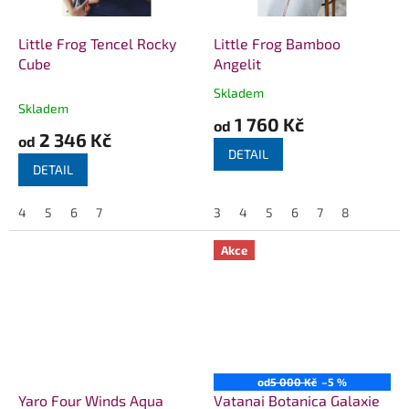
Little Frog Tencel Rocky
Little Frog Bamboo
Cube
Angelit
Skladem
Průměrné
Skladem
hodnocení
1 760 Kč
od
produktu
2 346 Kč
od
je
DETAIL
5,0
DETAIL
z
5
4
5
6
7
3
4
5
6
7
8
hvězdiček.
Akce
od
5 000 Kč
–5 %
Yaro Four Winds Aqua
Vatanai Botanica Galaxie