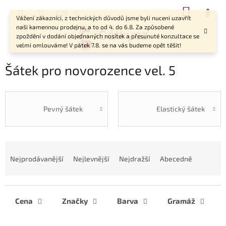
Přejít
NÁKUP
CZK
na
Vážení zákazníci, z technických důvodů jsme byli nuceni uzavřít
KOŠÍK
obsah
naši kamennou prodejnu, a to od 4. do 6.8. Za způsobené
zpoždění v dodání objednaných nosítek a přesunuté konzultace se
velmi omlouváme! V pátek 7.8. se na vás budeme opět těšit!
Šátek pro novorozence vel. 5
Pevný šátek
Elastický šátek
Ř
a
Nejprodávanější
Nejlevnější
Nejdražší
Abecedně
z
e
n
í
Cena
Značky
Barva
Gramáž
p
r