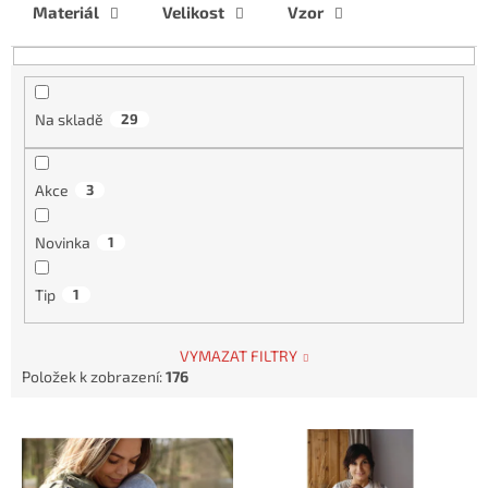
Materiál
Velikost
Vzor
o
d
u
k
t
Na skladě
29
ů
Akce
3
Novinka
1
Tip
1
VYMAZAT FILTRY
Položek k zobrazení:
176
V
ý
p