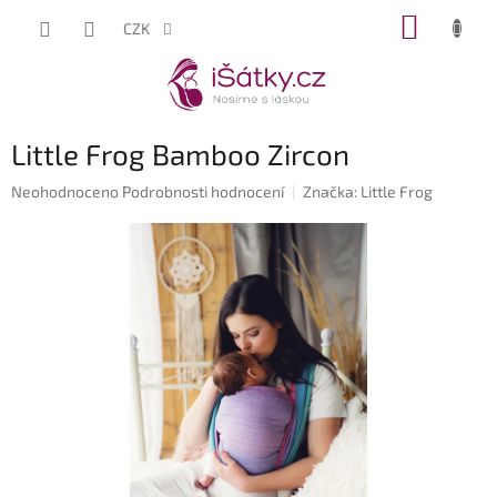
Přejít
NÁKUP
CZK
na
KOŠÍK
obsah
Little Frog Bamboo Zircon
Průměrné
Neohodnoceno
Podrobnosti hodnocení
Značka:
Little Frog
hodnocení
produktu
je
0,0
z
5
hvězdiček.