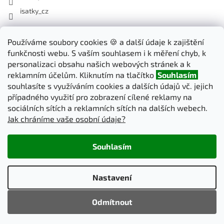
isatky_cz
Odebírat newsletter
Používáme soubory cookies 🍪 a další údaje k zajištění
funkčnosti webu. S vaším souhlasem i k měření chyb, k
Vložte svůj e-mail a my vám budeme zasílat informace o nových
personalizaci obsahu našich webových stránek a k
produktech na našem e-shopu.
reklamním účelům. Kliknutím na tlačítko
Souhlasím
souhlasíte s využíváním cookies a dalších údajů vč. jejich
E-mail
případného využití pro zobrazení cílené reklamy na
sociálních sítích a reklamních sítích na dalších webech.
Jak chráníme vaše osobní údaje?
PŘIHLÁSIT SE
Souhlasím
Vytvořil Shoptet
Nastavení
Copyright 2026
iSatky.cz
. Všechna práva vyhrazena.
Upravit
Odmítnout
nastavení cookies