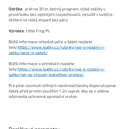
Údržba
: prát na 30 st, šetrný program, nízké otáčky v
prostředku bez optických rozjasňovačů, nesušit v sušičce,
žehlení na nízký stupeň bez páry
Výrobce
: Little Frog PL
Bližší informace ohledně péče o šátek najdete
tady
https://www.isatky.cz/rubriky/vse-o-noseni-v-
satku/pece-o-satek/
Bližší informace o příměsích najdete
tady
https://www.isatky.cz/rubriky/vse-o-noseni-v-
satku/jak-se-chovaji-jednotlive-primesi/
Pro plné rozvinutí užitných vlastností bavlny doporučujeme
šátek před prvním použitím 1-2x vyprat, aby se z vlákna
odstranila ochranná apretační vrstva.