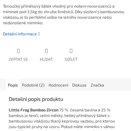
Tenoučký příměsový šátek vhodný pro nošení novorozenců a
miminek pod 3,5kg do zhruba 6měsíců. Díky složení s bambusovou
viskózou je to perfektní volba na letního novorozence nebo
nedonošené miminko.
Detailní informace
ZEPTAT SE
HLÍDAT
SDÍLET
Popis
Podobné (2)
Hodnocení
Diskuze
Značka
Detailní popis produktu
Little Frog Bamboo Zircon
75 % česaná bavlna a 25 %
bambus
je tenčí, velmi měkký, hebký příměsový šátek s
bambusovou viskózou tkaný keprovou vazbou, pro kterou
jsou typické pruhy na vzoru. Pokud máte miminko s váhou