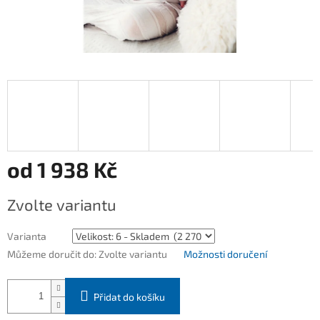
od
1 938 Kč
Měrná
Zvolte variantu
cena:
Varianta
Můžeme doručit do:
Zvolte variantu
Možnosti doručení
Přidat do košíku