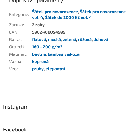
Doplňkové parametry
Šátek pro novorozence
,
Šátek pro novorozence
Kategorie
:
vel. 4
,
Šátek do 2000 Kč vel. 4
Záruka
:
2 roky
EAN
:
5902406054999
Barva
:
fialová
,
modrá
,
zelená
,
růžová
,
duhová
Gramáž
:
160 - 200 g/m2
Materiál
:
bavlna
,
bambus viskoza
Vazba
:
keprová
Vzor
:
pruhy
,
elegantní
Z
á
p
a
Instagram
t
í
Facebook