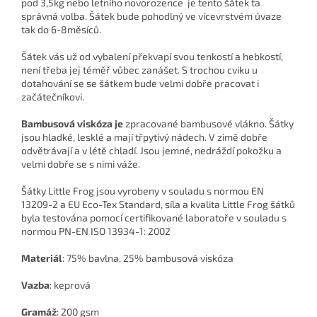
pod 3,5kg nebo letního novorozence je tento šátek ta
správná volba. Šátek bude pohodlný ve vícevrstvém úvaze
tak do 6-8měsíců.
Šátek vás už od vybalení překvapí svou tenkostí a hebkostí,
není třeba jej téměř vůbec zanášet. S trochou cviku u
dotahování se se šátkem bude velmi dobře pracovat i
začátečníkovi.
Bambusová viskóza je
zpracované bambusové vlákno. Šátky
jsou hladké, lesklé a mají třpytivý nádech. V zimě dobře
odvětrávají a v létě chladí. Jsou jemné, nedráždí pokožku a
velmi dobře se s nimi váže.
Šátky Little Frog jsou vyrobeny v souladu s normou EN
13209-2 a EU Eco-Tex Standard, síla a kvalita Little Frog šátků
byla testována pomocí certifikované laboratoře v souladu s
normou PN-EN ISO 13934-1: 2002
Materiál
: 75% bavlna, 25% bambusová viskóza
Vazba
: keprová
Gramáž
: 200 gsm