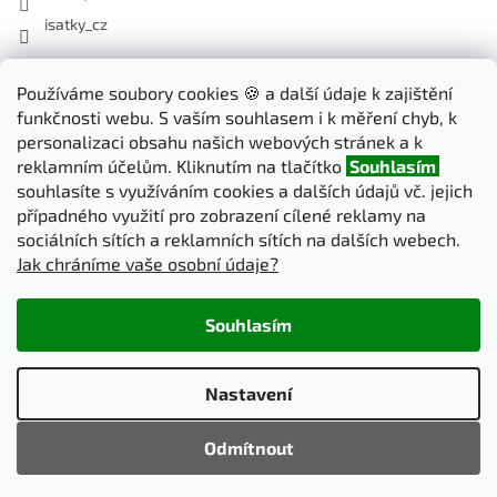
isatky_cz
Odebírat newsletter
Používáme soubory cookies 🍪 a další údaje k zajištění
funkčnosti webu. S vaším souhlasem i k měření chyb, k
Vložte svůj e-mail a my vám budeme zasílat informace o nových
personalizaci obsahu našich webových stránek a k
produktech na našem e-shopu.
reklamním účelům. Kliknutím na tlačítko
Souhlasím
souhlasíte s využíváním cookies a dalších údajů vč. jejich
E-mail
případného využití pro zobrazení cílené reklamy na
sociálních sítích a reklamních sítích na dalších webech.
Jak chráníme vaše osobní údaje?
PŘIHLÁSIT SE
Souhlasím
Vytvořil Shoptet
Nastavení
Copyright 2026
iSatky.cz
. Všechna práva vyhrazena.
Upravit
Odmítnout
nastavení cookies