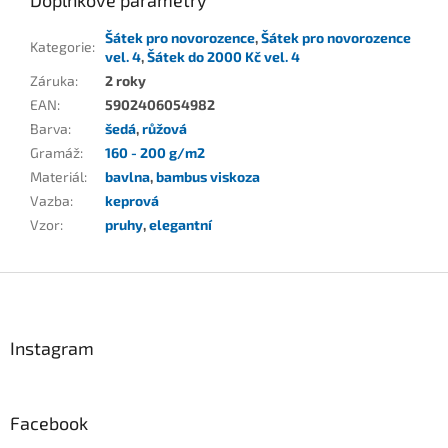
Doplňkové parametry
Šátek pro novorozence
,
Šátek pro novorozence
Kategorie
:
vel. 4
,
Šátek do 2000 Kč vel. 4
Záruka
:
2 roky
EAN
:
5902406054982
Barva
:
šedá
,
růžová
Gramáž
:
160 - 200 g/m2
Materiál
:
bavlna
,
bambus viskoza
Vazba
:
keprová
Vzor
:
pruhy
,
elegantní
Z
á
p
a
Instagram
t
í
Facebook