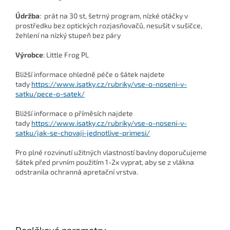
Údržba
: prát na 30 st, šetrný program, nízké otáčky v
prostředku bez optických rozjasňovačů, nesušit v sušičce,
žehlení na nízký stupeň bez páry
Výrobce
: Little Frog PL
Bližší informace ohledně péče o šátek najdete
tady
https://www.isatky.cz/rubriky/vse-o-noseni-v-
satku/pece-o-satek/
Bližší informace o příměsích najdete
tady
https://www.isatky.cz/rubriky/vse-o-noseni-v-
satku/jak-se-chovaji-jednotlive-primesi/
Pro plné rozvinutí užitných vlastností bavlny doporučujeme
šátek před prvním použitím 1-2x vyprat, aby se z vlákna
odstranila ochranná apretační vrstva.