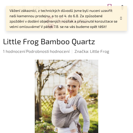
Přejít
NÁKUP
CZK
na
Vážení zákazníci, z technických důvodů jsme byli nuceni uzavřít
KOŠÍK
obsah
naši kamennou prodejnu, a to od 4. do 6.8. Za způsobené
zpoždění v dodání objednaných nosítek a přesunuté konzultace se
velmi omlouváme! V pátek 7.8. se na vás budeme opět těšit!
Little Frog Bamboo Quartz
Průměrné
1 hodnocení
Podrobnosti hodnocení
Značka:
Little Frog
hodnocení
produktu
je
5,0
z
5
hvězdiček.