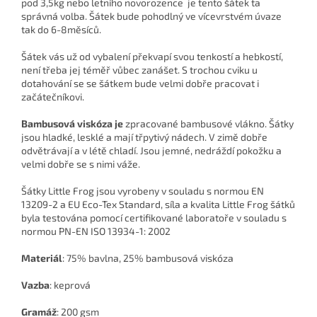
pod 3,5kg nebo letního novorozence je tento šátek ta
správná volba. Šátek bude pohodlný ve vícevrstvém úvaze
tak do 6-8měsíců.
Šátek vás už od vybalení překvapí svou tenkostí a hebkostí,
není třeba jej téměř vůbec zanášet. S trochou cviku u
dotahování se se šátkem bude velmi dobře pracovat i
začátečníkovi.
Bambusová viskóza je
zpracované bambusové vlákno. Šátky
jsou hladké, lesklé a mají třpytivý nádech. V zimě dobře
odvětrávají a v létě chladí. Jsou jemné, nedráždí pokožku a
velmi dobře se s nimi váže.
Šátky Little Frog jsou vyrobeny v souladu s normou EN
13209-2 a EU Eco-Tex Standard, síla a kvalita Little Frog šátků
byla testována pomocí certifikované laboratoře v souladu s
normou PN-EN ISO 13934-1: 2002
Materiál
: 75% bavlna, 25% bambusová viskóza
Vazba
: keprová
Gramáž
: 200 gsm