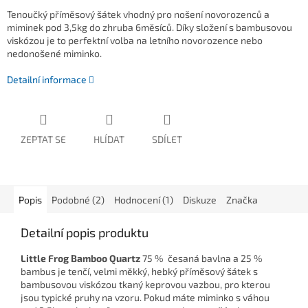
Tenoučký příměsový šátek vhodný pro nošení novorozenců a
miminek pod 3,5kg do zhruba 6měsíců. Díky složení s bambusovou
viskózou je to perfektní volba na letního novorozence nebo
nedonošené miminko.
Detailní informace
ZEPTAT SE
HLÍDAT
SDÍLET
Popis
Podobné (2)
Hodnocení (1)
Diskuze
Značka
Detailní popis produktu
Little Frog Bamboo Quartz
75 % česaná bavlna a 25 %
bambus
je tenčí, velmi měkký, hebký příměsový šátek s
bambusovou viskózou tkaný keprovou vazbou, pro kterou
jsou typické pruhy na vzoru. Pokud máte miminko s váhou