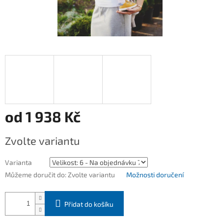
od
1 938 Kč
Měrná
Zvolte variantu
cena:
Varianta
Můžeme doručit do:
Zvolte variantu
Možnosti doručení
Přidat do košíku