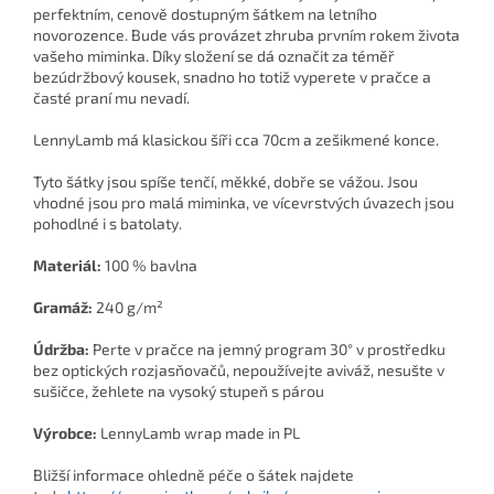
perfektním, cenově dostupným šátkem na letního
novorozence. Bude vás provázet zhruba prvním rokem života
vašeho miminka. Díky složení se dá označit za téměř
bezúdržbový kousek, snadno ho totiž vyperete v pračce a
časté praní mu nevadí.
LennyLamb má klasickou šíři cca 70cm a zešikmené konce.
Tyto šátky jsou spíše tenčí, měkké, dobře se vážou. Jsou
vhodné jsou pro malá miminka, ve vícevrstvých úvazech jsou
pohodlné i s batolaty.
Materiál:
100 % bavlna
Gramáž:
240 g/m²
Údržba:
Perte v pračce na jemný program 30° v prostředku
bez optických rozjasňovačů, nepoužívejte aviváž, nesušte v
sušičce, žehlete na vysoký stupeň s párou
Výrobce:
LennyLamb wrap made in PL
Bližší informace ohledně péče o šátek najdete