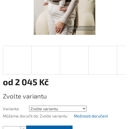
od
2 045 Kč
Měrná
Zvolte variantu
cena:
Varianta
Můžeme doručit do:
Zvolte variantu
Možnosti doručení