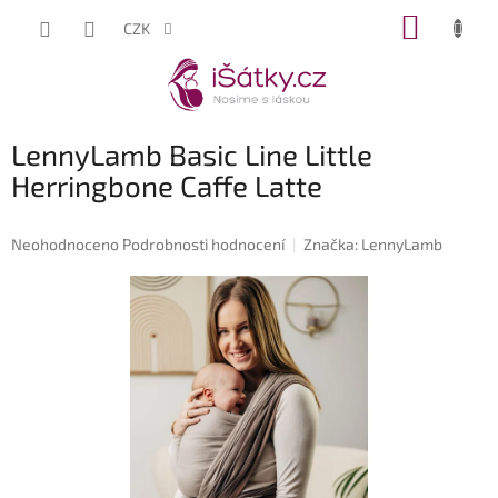
Přejít
NÁKUP
CZK
na
KOŠÍK
obsah
LennyLamb Basic Line Little
Herringbone Caffe Latte
Průměrné
Neohodnoceno
Podrobnosti hodnocení
Značka:
LennyLamb
hodnocení
produktu
je
0,0
z
5
hvězdiček.