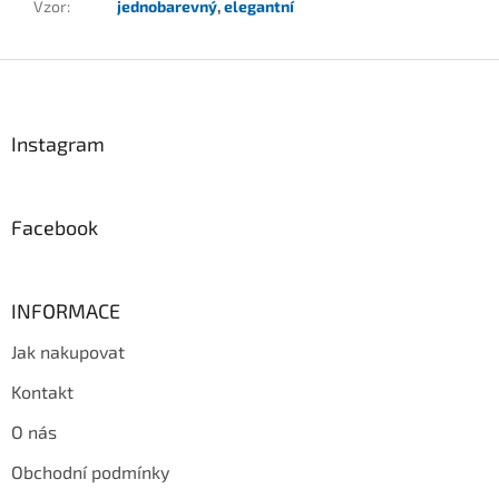
Vzor
:
jednobarevný
,
elegantní
Z
á
p
a
Instagram
t
í
Facebook
INFORMACE
Jak nakupovat
Kontakt
O nás
Obchodní podmínky