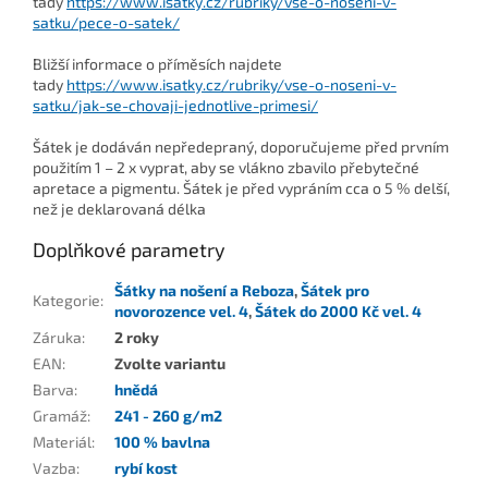
tady
https://www.isatky.cz/rubriky/vse-o-noseni-v-
satku/pece-o-satek/
Bližší informace o příměsích najdete
tady
https://www.isatky.cz/rubriky/vse-o-noseni-v-
satku/jak-se-chovaji-jednotlive-primesi/
Šátek je dodáván nepředepraný, doporučujeme před prvním
použitím 1 – 2 x vyprat, aby se vlákno zbavilo přebytečné
apretace a pigmentu. Šátek je před vypráním cca o 5 % delší,
než je deklarovaná délka
Doplňkové parametry
Šátky na nošení a Reboza
,
Šátek pro
Kategorie
:
novorozence vel. 4
,
Šátek do 2000 Kč vel. 4
Záruka
:
2 roky
EAN
:
Zvolte variantu
Barva
:
hnědá
Gramáž
:
241 - 260 g/m2
Materiál
:
100 % bavlna
Vazba
:
rybí kost