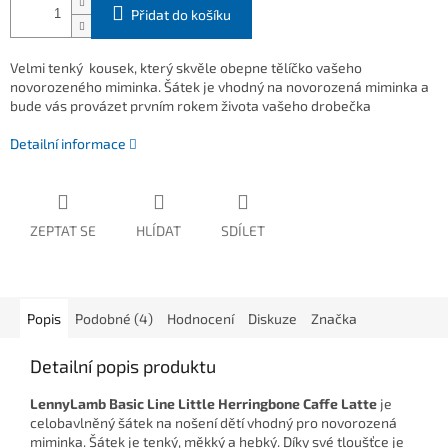
Přidat do košíku
Velmi tenký kousek, který skvěle obepne tělíčko vašeho
novorozeného miminka. Šátek je vhodný na novorozená miminka a
bude vás provázet prvním rokem života vašeho drobečka
Detailní informace
ZEPTAT SE
HLÍDAT
SDÍLET
Popis
Podobné (4)
Hodnocení
Diskuze
Značka
Detailní popis produktu
LennyLamb Basic Line Little Herringbone Caffe Latte
je
celobavlněný šátek na nošení dětí vhodný pro novorozená
miminka. Šátek je tenký, měkký a hebký. Díky své tloušťce je