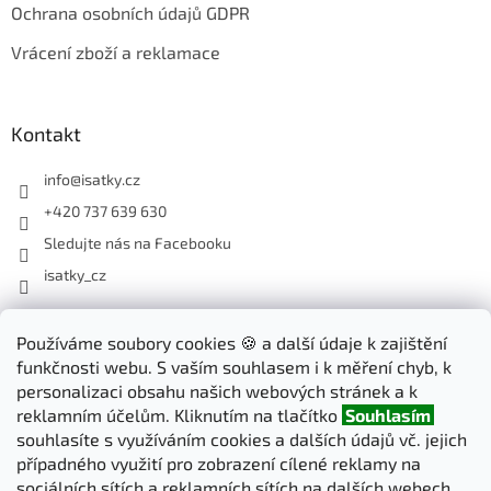
Ochrana osobních údajů GDPR
Vrácení zboží a reklamace
Kontakt
info
@
isatky.cz
+420 737 639 630
Sledujte nás na Facebooku
isatky_cz
Odebírat newsletter
Používáme soubory cookies 🍪 a další údaje k zajištění
funkčnosti webu. S vaším souhlasem i k měření chyb, k
Vložte svůj e-mail a my vám budeme zasílat informace o nových
personalizaci obsahu našich webových stránek a k
produktech na našem e-shopu.
reklamním účelům. Kliknutím na tlačítko
Souhlasím
souhlasíte s využíváním cookies a dalších údajů vč. jejich
E-mail
případného využití pro zobrazení cílené reklamy na
sociálních sítích a reklamních sítích na dalších webech.