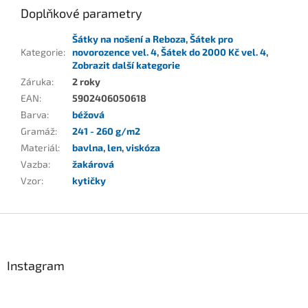
Doplňkové parametry
Šátky na nošení a Reboza
,
Šátek pro
Kategorie
:
novorozence vel. 4
,
Šátek do 2000 Kč vel. 4
,
Zobrazit další kategorie
Záruka
:
2 roky
EAN
:
5902406050618
Barva
:
béžová
Gramáž
:
241 - 260 g/m2
Materiál
:
bavlna
,
len
,
viskóza
Vazba
:
žakárová
Vzor
:
kytičky
Z
á
p
a
Instagram
t
í