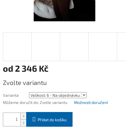
od
2 346 Kč
Měrná
Zvolte variantu
cena:
Varianta
Můžeme doručit do:
Zvolte variantu
Možnosti doručení
Přidat do košíku