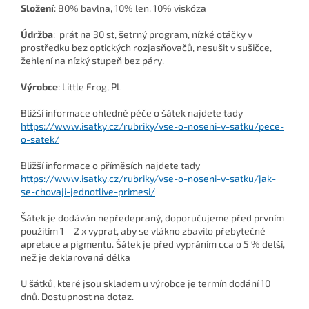
Složení
:
80% bavlna, 10% len, 10% viskóza
Údržba
: prát na 30 st, šetrný program, nízké otáčky v
prostředku bez optických rozjasňovačů, nesušit v sušičce,
žehlení na nízký stupeň bez páry.
Výrobce
: Little Frog, PL
Bližší informace ohledně péče o šátek najdete tady
https://www.isatky.cz/rubriky/vse-o-noseni-v-satku/pece-
o-satek/
Bližší informace o příměsích najdete tady
https://www.isatky.cz/rubriky/vse-o-noseni-v-satku/jak-
se-chovaji-jednotlive-primesi/
Šátek je dodáván nepředepraný, doporučujeme před prvním
použitím 1 – 2 x vyprat, aby se vlákno zbavilo přebytečné
apretace a pigmentu. Šátek je před vypráním cca o 5 % delší,
než je deklarovaná délka
U šátků, které jsou skladem u výrobce je termín dodání 10
dnů. Dostupnost na dotaz.