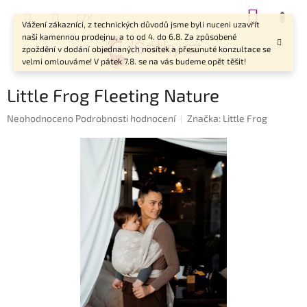
Přejít
NÁKUP
CZK
na
Vážení zákazníci, z technických důvodů jsme byli nuceni uzavřít
KOŠÍK
obsah
naši kamennou prodejnu, a to od 4. do 6.8. Za způsobené
zpoždění v dodání objednaných nosítek a přesunuté konzultace se
velmi omlouváme! V pátek 7.8. se na vás budeme opět těšit!
Little Frog Fleeting Nature
Průměrné
Neohodnoceno
Podrobnosti hodnocení
Značka:
Little Frog
hodnocení
produktu
je
0,0
z
5
hvězdiček.