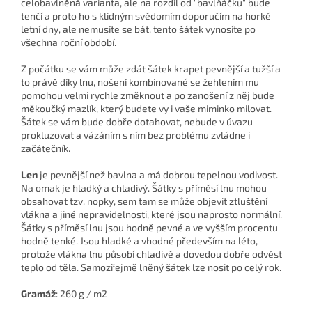
celobavlněná varianta, ale na rozdíl od "bavlňáčku" bude
tenčí a proto ho s klidným svědomím doporučím na horké
letní dny, ale nemusíte se bát, tento šátek vynosíte po
všechna roční období.
Z počátku se vám může zdát šátek krapet pevnější a tužší a
to právě díky lnu, nošení kombinované se žehlením mu
pomohou velmi rychle změknout a po zanošení z něj bude
měkoučký mazlík, který budete vy i vaše miminko milovat.
Šátek se vám bude dobře dotahovat, nebude v úvazu
prokluzovat a vázáním s ním bez problému zvládne i
začátečník.
Len
je pevnější než bavlna a má dobrou tepelnou vodivost.
Na omak je hladký a chladivý. Šátky s příměsí lnu mohou
obsahovat tzv. nopky, sem tam se může objevit ztluštění
vlákna a jiné nepravidelnosti, které jsou naprosto normální.
Šátky s příměsí lnu jsou hodně pevné a ve vyšším procentu
hodně tenké. Jsou hladké a vhodné především na léto,
protože vlákna lnu působí chladivě a dovedou dobře odvést
teplo od těla. Samozřejmě lněný šátek lze nosit po celý rok.
Gramáž
:
260 g / m2