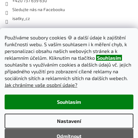
+420 737 639 630
Sledujte nás na Facebooku
isatky_cz
Odebírat newsletter
Používáme soubory cookies 🍪 a další údaje k zajištění
funkčnosti webu. S vaším souhlasem i k měření chyb, k
Vložte svůj e-mail a my vám budeme zasílat informace o nových
personalizaci obsahu našich webových stránek a k
produktech na našem e-shopu.
reklamním účelům. Kliknutím na tlačítko
Souhlasím
souhlasíte s využíváním cookies a dalších údajů vč. jejich
E-mail
případného využití pro zobrazení cílené reklamy na
sociálních sítích a reklamních sítích na dalších webech.
Jak chráníme vaše osobní údaje?
PŘIHLÁSIT SE
Souhlasím
Vytvořil Shoptet
Nastavení
Copyright 2026
iSatky.cz
. Všechna práva vyhrazena.
Upravit
Odmítnout
nastavení cookies