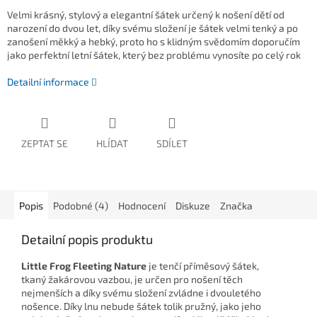
Velmi krásný, stylový a elegantní šátek určený k nošení dětí od
narození do dvou let, díky svému složení je šátek velmi tenký a po
zanošení měkký a hebký, proto ho s klidným svědomím doporučím
jako perfektní letní šátek, který bez problému vynosíte po celý rok
Detailní informace
ZEPTAT SE
HLÍDAT
SDÍLET
Popis
Podobné (4)
Hodnocení
Diskuze
Značka
Detailní popis produktu
Little Frog Fleeting Nature
je tenčí příměsový šátek,
tkaný žakárovou vazbou, je určen pro nošení těch
nejmenších a díky svému složení zvládne i dvouletého
nošence. Díky lnu nebude šátek tolik pružný, jako jeho