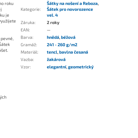
ho roku
Šátky na nošení a Reboza
,
j
Kategorie
:
Šátek pro novorozence
ku je
vel. 4
využijete
Záruka
:
2 roky
EAN
:
—
Barva
:
hnědá
,
béžová
 pevné,
 Šátek
Gramáž
:
241 - 260 g/m2
ášet.
Materiál
:
tencl
,
bavlna česaná
Vazba
:
žakárová
Vzor
:
elegantní
,
geometrický
kých