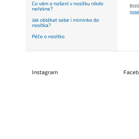
Co vám o nošení v nosítku nikdo
Bliž
neřekne?
nose
Jak oblékat sebe i miminko do
nosítka?
Péče o nosítko
Z
á
p
Instagram
Faceb
a
t
í