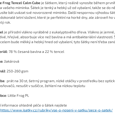
le Frog Tencel Calm Cube
je šátkem, který reálně vynosíte během první
ta vašeho miminka. Šátek je tenký a hebký už od vybalení, takže se do ně
síte bát uvázat své novorozené miminko. Další nespornou výhodou šát
 dokonalé letní složení, které je perfektní na horké dny, ale zároveň ho 
lý rok.
el
je přírodní vlákno vyráběné z eukalyptového dřeva. Vlákno je jemné,
divé, hřejivé, absorbuje více než bavlna a má antibakteriální vlastnosti.
ncelem bude měkký a hebký hned od vybalení, tyto šátky není třeba zan
riál
: 78 % česaná bavlna a 22 % tencel
ba
: žakárová
máž
: 250-260 gsm
žba
:
prát na 30 st, šetrný program, nízké otáčky v prostředku bez optic
asňovačů, nesušit v sušičce, žehlení na nízkou teplotu
obce
: Little Frog PL
ší informace ohledně péče o šátek najdete
https://www.isatky.cz/rubriky/vse-o-noseni-v-satku/pece-o-satek/