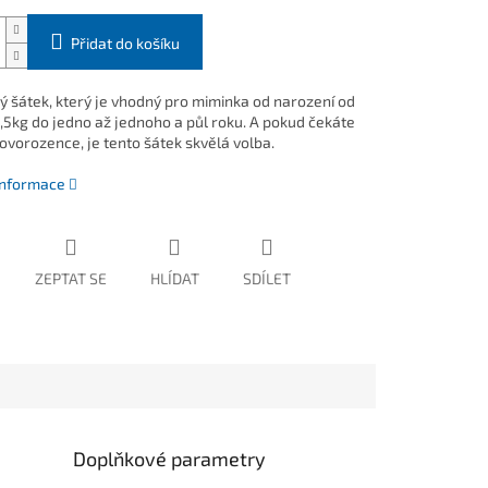
Přidat do košíku
 šátek, který je vhodný pro miminka od narození od
,5kg do jedno až jednoho a půl roku. A pokud čekáte
novorozence, je tento šátek skvělá volba.
 informace
ZEPTAT SE
HLÍDAT
SDÍLET
Doplňkové parametry