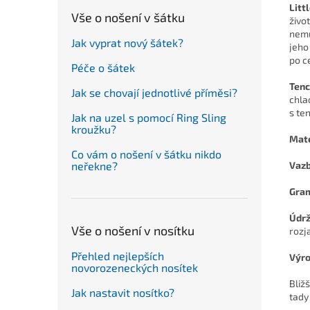
Litt
Vše o nošení v šátku
živo
nemu
Jak vyprat nový šátek?
jeho
po ce
Péče o šátek
Tenc
Jak se chovají jednotlivé příměsi?
chla
s te
Jak na uzel s pomocí Ring Sling
kroužku?
Mate
Co vám o nošení v šátku nikdo
Vaz
neřekne?
Gra
Údr
Vše o nošení v nosítku
rozj
Přehled nejlepších
Výr
novorozeneckých nosítek
Bliž
Jak nastavit nosítko?
tady