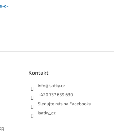
se-o-
Kontakt
info
@
isatky.cz
+420 737 639 630
Sledujte nás na Facebooku
isatky_cz
PR