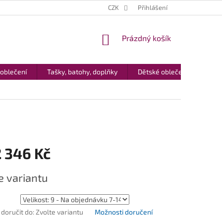
CZK
Přihlášení
NÁKUPNÍ
Prázdný košík
KOŠÍK
 oblečení
Tašky, batohy, doplňky
Dětské oblečení
Dár
 346 Kč
e variantu
oručit do:
Zvolte variantu
Možnosti doručení