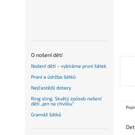
n
e
l
O nošení dětí
Nošení dětí – vybíráme první šátek
Praní a údržba šátků
Nejčastější dotazy
Ring sling. Skvělý způsob nošení
dětí „jen na chvilku“
Popi
Gramáž šátků
Det