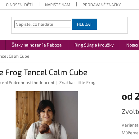
O NOŠENÍ DĚTÍ
NAPIŠTE NÁM
PRODÁVANÉ ZNAČKY
HLEDAT
Šátky na nošení a Reboza
Ring Sling a kroužky
Nosící
encel Calm Cube
le Frog Tencel Calm Cube
né
cení
Podrobnosti hodnocení
Značka:
Little Frog
ení
od
2
u
Měrná
Zvolt
cena:
ek.
Varianta
Můžeme d