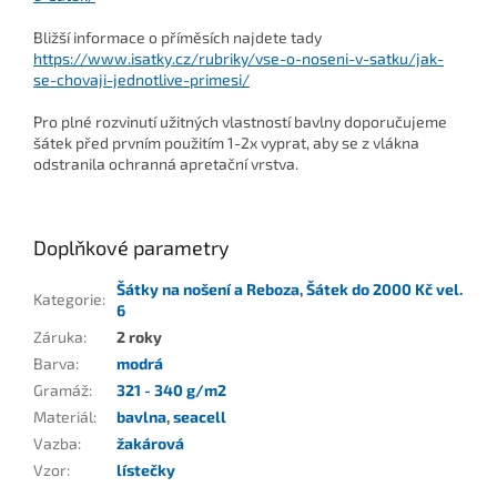
Bližší informace o příměsích najdete tady
https://www.isatky.cz/rubriky/vse-o-noseni-v-satku/jak-
se-chovaji-jednotlive-primesi/
Pro plné rozvinutí užitných vlastností bavlny doporučujeme
šátek před prvním použitím 1-2x vyprat, aby se z vlákna
odstranila ochranná apretační vrstva.
Doplňkové parametry
Šátky na nošení a Reboza
,
Šátek do 2000 Kč vel.
Kategorie
:
6
Záruka
:
2 roky
Barva
:
modrá
Gramáž
:
321 - 340 g/m2
Materiál
:
bavlna
,
seacell
Vazba
:
žakárová
Vzor
:
lístečky