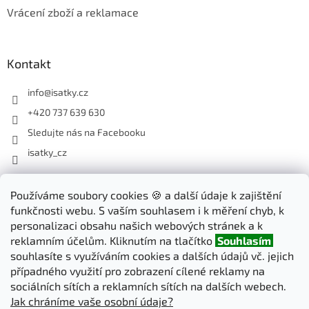
Vrácení zboží a reklamace
Kontakt
info
@
isatky.cz
+420 737 639 630
Sledujte nás na Facebooku
isatky_cz
Odebírat newsletter
Používáme soubory cookies 🍪 a další údaje k zajištění
funkčnosti webu. S vaším souhlasem i k měření chyb, k
Vložte svůj e-mail a my vám budeme zasílat informace o nových
personalizaci obsahu našich webových stránek a k
produktech na našem e-shopu.
reklamním účelům. Kliknutím na tlačítko
Souhlasím
souhlasíte s využíváním cookies a dalších údajů vč. jejich
E-mail
případného využití pro zobrazení cílené reklamy na
sociálních sítích a reklamních sítích na dalších webech.
Jak chráníme vaše osobní údaje?
PŘIHLÁSIT SE