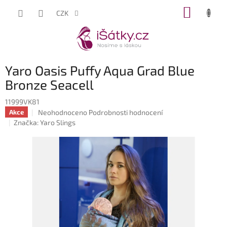
Přejít
NÁKUP
CZK
na
KOŠÍK
obsah
Yaro Oasis Puffy Aqua Grad Blue
Bronze Seacell
11999VK81
Průměrné
Neohodnoceno
Podrobnosti hodnocení
Akce
hodnocení
Značka:
Yaro Slings
produktu
je
0,0
z
5
hvězdiček.