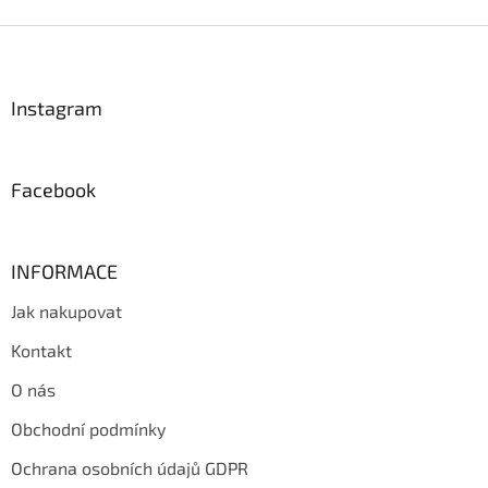
Z
á
p
a
Instagram
t
í
Facebook
INFORMACE
Jak nakupovat
Kontakt
O nás
Obchodní podmínky
Ochrana osobních údajů GDPR