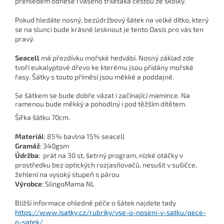
přehledem odnese i vašeho tříleťáka cestou ze školky.
Pokud hledáte nosný, bezúdržbový šátek na velké dítko, který
se na slunci bude krásně lesknout je tento Oasis pro vás ten
pravý.
Seacell
má přezdívku mořské hedvábí. Nosný základ zde
tvoří eukalyptové dřevo ke kterému jsou přidány mořské
řasy. Šátky s touto příměsí jsou měkké a poddajné.
Se šátkem se bude dobře vázat i začínající mamince. Na
ramenou bude měkký a pohodlný i pod těžším dítětem.
Šířka šátku 70cm.
Materiál
: 85% bavlna 15% seacell
Gramáž
: 340gsm
Údržba
: prát na 30 st, šetrný program, nízké otáčky v
prostředku bez optických rozjasňovačů, nesušit v sušičce,
žehlení na vysoký stupeň s párou
Výrobce
: SlingoMama NL
Bližší informace ohledně péče o šátek najdete tady
https://www.isatky.cz/rubriky/vse-o-noseni-v-satku/pece-
o-satek/