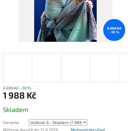
2 209 Kč
–10 %
2 209 Kč
–10 %
1 988 Kč
Měrná
Skladem
cena:
Varianta
Můžeme doručit do:
12.8.2026
Možnosti doručení