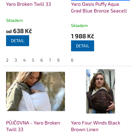
d
Yaro Broken Twill 33
Yaro Oasis Puffy Aqua
u
Grad Blue Bronze Seacell
k
Skladem
Průměrné
t
Skladem
hodnocení
638 Kč
ů
od
produktu
1 988 Kč
je
DETAIL
5,0
DETAIL
z
5
2
3
4
5
6
7
9
6
hvězdiček.
PŮJČOVNA - Yaro Broken
Yaro Four Winds Black
Twill 33
Brown Linen