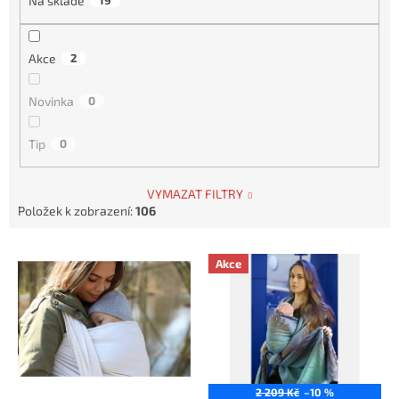
Na skladě
19
ů
Akce
2
Novinka
0
Tip
0
VYMAZAT FILTRY
Položek k zobrazení:
106
V
Akce
ý
p
i
s
p
r
o
2 209 Kč
–10 %