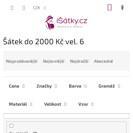
Přejít
NÁKUP
CZK
na
KOŠÍK
obsah
Šátek do 2000 Kč vel. 6
Ř
a
Nejprodávanější
Nejlevnější
Nejdražší
Abecedně
z
e
n
í
Cena
Značky
Barva
Gramáž
p
r
Materiál
Velikost
Vzor
o
d
u
k
t