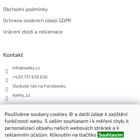
Obchodní podmínky
Ochrana osobních údajů GDPR
Vrácení zboží a reklamace
Kontakt
info
@
isatky.cz
+420 737 639 630
Sledujte nás na Facebooku
isatky_cz
Používáme soubory cookies 🍪 a další údaje k zajištění
Odebírat newsletter
funkčnosti webu. S vaším souhlasem i k měření chyb, k
Vložte svůj e-mail a my vám budeme zasílat informace o nových
personalizaci obsahu našich webových stránek a k
produktech na našem e-shopu.
reklamním účelům. Kliknutím na tlačítko
Souhlasím