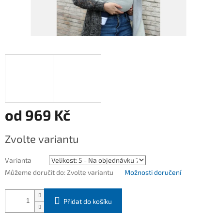
od
969 Kč
Měrná
Zvolte variantu
cena:
Varianta
Můžeme doručit do:
Zvolte variantu
Možnosti doručení
Přidat do košíku