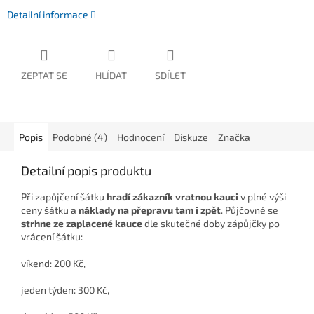
Detailní informace
ZEPTAT SE
HLÍDAT
SDÍLET
Popis
Podobné (4)
Hodnocení
Diskuze
Značka
Detailní popis produktu
Při zapůjčení šátku
hradí zákazník vratnou kauci
v plné výši
ceny šátku a
náklady na přepravu tam i zpět
. Půjčovné se
strhne ze zaplacené kauce
dle skutečné doby zápůjčky po
vrácení šátku:
víkend: 200 Kč,
jeden týden: 300 Kč,