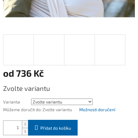
od
736 Kč
Měrná
Zvolte variantu
cena:
Varianta
Můžeme doručit do:
Zvolte variantu
Možnosti doručení
Přidat do košíku