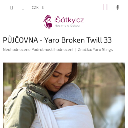
Přejít
NÁKUP
CZK
na
KOŠÍK
obsah
PŮJČOVNA - Yaro Broken Twill 33
Průměrné
Neohodnoceno
Podrobnosti hodnocení
Značka:
Yaro Slings
hodnocení
produktu
je
0,0
z
5
hvězdiček.