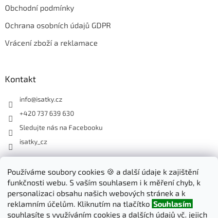
Obchodní podmínky
Ochrana osobních údajů GDPR
Vrácení zboží a reklamace
Kontakt
info
@
isatky.cz
+420 737 639 630
Sledujte nás na Facebooku
isatky_cz
Odebírat newsletter
Používáme soubory cookies 🍪 a další údaje k zajištění
funkčnosti webu. S vaším souhlasem i k měření chyb, k
Vložte svůj e-mail a my vám budeme zasílat informace o nových
personalizaci obsahu našich webových stránek a k
produktech na našem e-shopu.
reklamním účelům. Kliknutím na tlačítko
Souhlasím
souhlasíte s využíváním cookies a dalších údajů vč. jejich