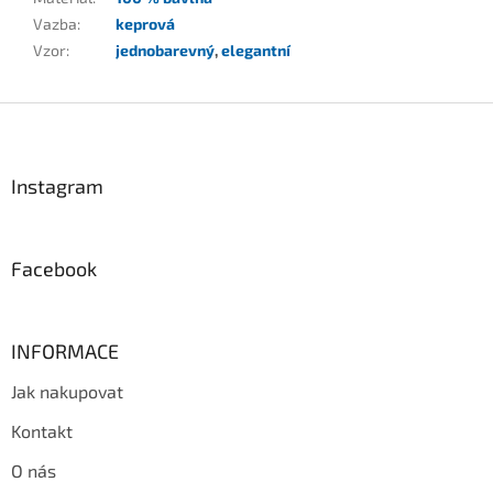
Vazba
:
keprová
Vzor
:
jednobarevný
,
elegantní
Z
á
p
a
Instagram
t
í
Facebook
INFORMACE
Jak nakupovat
Kontakt
O nás