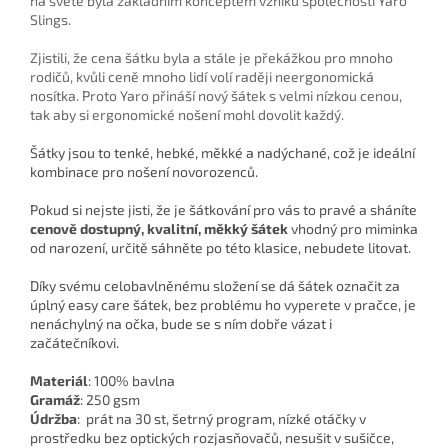
na světě byla základním konceptem vzniku společnosti Yaro
Slings.
Zjistili, že cena šátku byla a stále je překážkou pro mnoho
rodičů, kvůli ceně mnoho lidí volí raději neergonomická
nosítka. Proto Yaro přináší nový šátek s velmi nízkou cenou,
tak aby si ergonomické nošení mohl dovolit každý.
Šátky jsou to tenké, hebké, měkké a nadýchané, což je ideální
kombinace pro nošení novorozenců.
Pokud si nejste jisti, že je šátkování pro vás to pravé a sháníte
cenově dostupný, kvalitní, měkký šátek
vhodný pro miminka
od narození, určitě sáhněte po této klasice, nebudete litovat.
Díky svému celobavlněnému složení se dá šátek označit za
úplný easy care šátek, bez problému ho vyperete v pračce, je
nenáchylný na očka, bude se s ním dobře vázat i
začátečníkovi.
Materiál
: 100% bavlna
Gramáž
: 250 gsm
Údržba
: prát na 30 st, šetrný program, nízké otáčky v
prostředku bez optických rozjasňovačů, nesušit v sušičce,