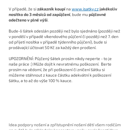
V případě, že si
zákazník koupí
na
www.isatky.cz
jakékoliv
nosítko do 3 měsíců od zapůjčení
, bude mu
půjčovné
odečteno v plné výši
.
Bude-li šátek odeslán později než bylo sjednáno (později než
v pondělí v případě víkendového půjčení či později než 7. den
od přijetí nosítka v případě týdenního půjčení), bude si
prodávající účtovat 50 Kč za každý den prodlení.
UPOZORNĚNÍ: Půjčený šátek prosím nikdy neperte - to je
naše práce :) Může dojít k nevratnému poškození. B
erte
prosím na vědomí, že při poškození či zničení šátku si
můžeme stáhnout z kauce částku adekvátní k poškození
šátku, a to až do výše 100 % kauce.
Idea podpory nošení a zpřístupnění nošení dětí všem rodičům