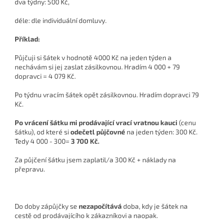
dva týdny: 500 Kč,
déle: dle individuální domluvy.
Příklad:
Půjčuji si šátek v hodnotě 4000 Kč na jeden týden a
nechávám si jej zaslat zásilkovnou. Hradím 4 000 + 79
dopravci = 4 079 Kč.
Po týdnu vracím šátek opět zásilkovnou. Hradím dopravci 79
Kč.
Po vrácení šátku mi prodávající vrací vratnou kauci
(cenu
šátku), od které si
odečetl půjčovné
na jeden týden: 300 Kč.
Tedy 4 000 - 300=
3 700 Kč.
Za půjčení šátku jsem zaplatil/a 300 Kč + náklady na
přepravu.
Do doby zápůjčky se
nezapočítává
doba, kdy je šátek na
cestě od prodávajícího k zákazníkovi a naopak.