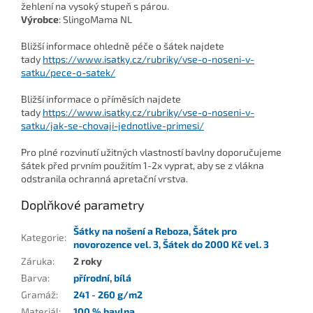
žehlení na vysoký stupeň s párou.
Výrobce
: SlingoMama NL
Bližší informace ohledně péče o šátek najdete
tady
https://www.isatky.cz/rubriky/vse-o-noseni-v-
satku/pece-o-satek/
Bližší informace o příměsích najdete
tady
https://www.isatky.cz/rubriky/vse-o-noseni-v-
satku/jak-se-chovaji-jednotlive-primesi/
Pro plné rozvinutí užitných vlastností bavlny doporučujeme
šátek před prvním použitím 1-2x vyprat, aby se z vlákna
odstranila ochranná apretační vrstva.
Doplňkové parametry
Šátky na nošení a Reboza
,
Šátek pro
Kategorie
:
novorozence vel. 3
,
Šátek do 2000 Kč vel. 3
Záruka
:
2 roky
Barva
:
přírodní
,
bílá
Gramáž
:
241 - 260 g/m2
Materiál
:
100 % bavlna