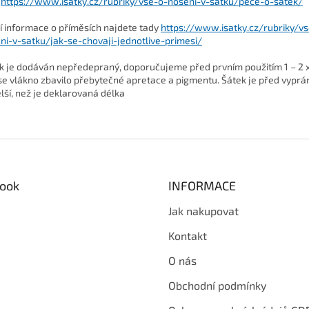
https://www.isatky.cz/rubriky/vse-o-noseni-v-satku/pece-o-satek/
ší informace o příměsích najdete tady
https://www.isatky.cz/rubriky/v
ni-v-satku/jak-se-chovaji-jednotlive-primesi/
k je dodáván nepředepraný, doporučujeme před prvním použitím 1 – 2 x
se vlákno zbavilo přebytečné apretace a pigmentu. Šátek je před vyprá
lší, než je deklarovaná délka
ook
INFORMACE
Jak nakupovat
Kontakt
O nás
Obchodní podmínky