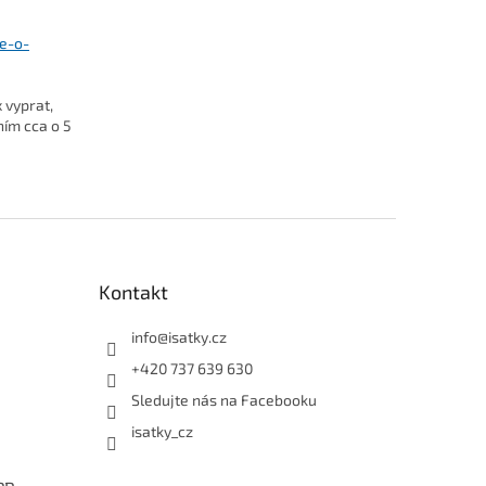
se-o-
 vyprat,
ním cca o 5
Kontakt
info
@
isatky.cz
+420 737 639 630
Sledujte nás na Facebooku
isatky_cz