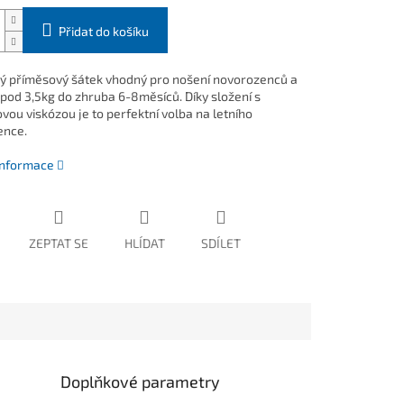
Přidat do košíku
 příměsový šátek vhodný pro nošení novorozenců a
pod 3,5kg do zhruba 6-8měsíců. Díky složení s
ou viskózou je to perfektní volba na letního
ence.
 informace
ZEPTAT SE
HLÍDAT
SDÍLET
Doplňkové parametry