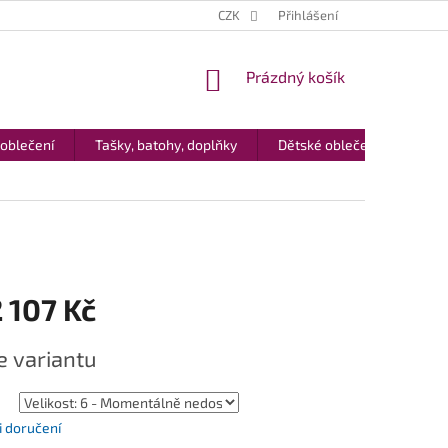
CZK
Přihlášení
NÁKUPNÍ
Prázdný košík
KOŠÍK
 oblečení
Tašky, batohy, doplňky
Dětské oblečení
Dár
 107 Kč
e variantu
 doručení