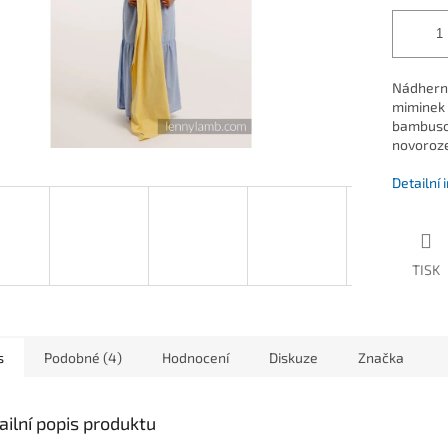
Nádherný
miminek 
bambusov
novoroz
Detailní
TISK
s
Podobné (4)
Hodnocení
Diskuze
Značka
ailní popis produktu