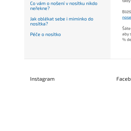
tady
Co vám o nošení v nosítku nikdo
neřekne?
Bliž
nose
Jak oblékat sebe i miminko do
nosítka?
Šáte
Péče o nosítko
aby 
% de
Z
á
p
Instagram
Faceb
a
t
í