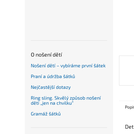
n
e
l
O nošení dětí
Nošení dětí – vybíráme první šátek
Praní a údržba šátků
Nejčastější dotazy
Ring sling. Skvělý způsob nošení
dětí „jen na chvilku“
Popi
Gramáž šátků
Det