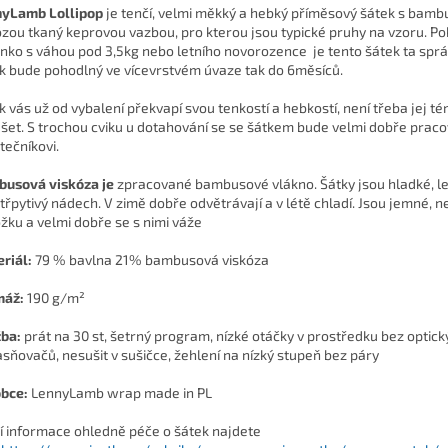
yLamb Lollipop
je tenčí, velmi měkký a hebký příměsový šátek s bam
ózou tkaný keprovou vazbou, pro kterou jsou typické pruhy na vzoru. P
nko s váhou pod 3,5kg nebo letního novorozence je tento šátek ta sprá
k bude pohodlný ve vícevrstvém úvaze tak do 6měsíců.
k vás už od vybalení překvapí svou tenkostí a hebkostí, není třeba jej t
šet. S trochou cviku u dotahování se se šátkem bude velmi dobře pracov
tečníkovi.
usová viskóza je
zpracované bambusové vlákno. Šátky jsou hladké, le
 třpytivý nádech. V zimě dobře odvětrávají a v létě chladí. Jsou jemné, n
žku a velmi dobře se s nimi váže
riál:
79 % bavlna 21% bambusová viskóza
máž:
190 g/m²
žba:
prát na 30 st, šetrný program, nízké otáčky v prostředku bez optic
asňovačů, nesušit v sušičce, žehlení na nízký stupeň bez páry
bce:
LennyLamb wrap made in PL
ší informace ohledně péče o šátek najdete