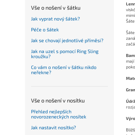
Lenn
Vše o nošení v šátku
visk
mimi
Jak vyprat nový šátek?
Šáte
Péče o šátek
Šáte
zaná
Jak se chovají jednotlivé příměsi?
začá
Jak na uzel s pomocí Ring Sling
Bamb
kroužku?
mají
Co vám o nošení v šátku nikdo
poko
neřekne?
Mate
Gra
Vše o nošení v nosítku
Údr
rozj
Přehled nejlepších
novorozeneckých nosítek
Výro
Jak nastavit nosítko?
Bliž