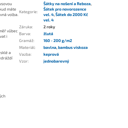
busovou
Šátky na nošení a Reboza
,
okud máte
Šátek pro novorozence
Kategorie
:
vná volba.
vel. 4
,
Šátek do 2000 Kč
vel. 4
Záruka
:
2 roky
éměř vůbec
Barva
:
žlutá
at i
Gramáž
:
160 - 200 g/m2
Materiál
:
bavlna
,
bambus viskoza
sklé a
Vazba
:
keprová
edráždí
Vzor
:
jednobarevný
kých