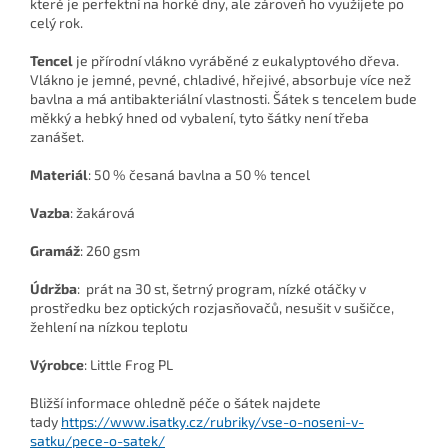
které je perfektní na horké dny, ale zároveň ho využijete po
celý rok.
Tencel
je přírodní vlákno vyráběné z eukalyptového dřeva.
Vlákno je jemné, pevné, chladivé, hřejivé, absorbuje více než
bavlna a má antibakteriální vlastnosti. Šátek s tencelem bude
měkký a hebký hned od vybalení, tyto šátky není třeba
zanášet.
Materiál
: 50 % česaná bavlna a 50 % tencel
Vazba
: žakárová
Gramáž
: 260 gsm
Údržba
:
prát na 30 st, šetrný program, nízké otáčky v
prostředku bez optických rozjasňovačů, nesušit v sušičce,
žehlení na nízkou teplotu
Výrobce
: Little Frog PL
Bližší informace ohledně péče o šátek najdete
tady
https://www.isatky.cz/rubriky/vse-o-noseni-v-
satku/pece-o-satek/