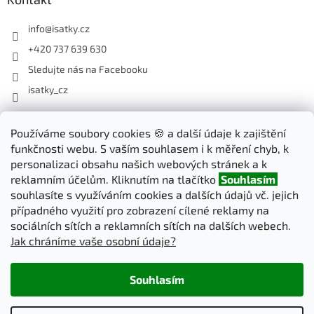
info
@
isatky.cz
+420 737 639 630
Sledujte nás na Facebooku
isatky_cz
Odebírat newsletter
Používáme soubory cookies 🍪 a další údaje k zajištění
funkčnosti webu. S vaším souhlasem i k měření chyb, k
Vložte svůj e-mail a my vám budeme zasílat informace o nových
personalizaci obsahu našich webových stránek a k
produktech na našem e-shopu.
reklamním účelům. Kliknutím na tlačítko
Souhlasím
souhlasíte s využíváním cookies a dalších údajů vč. jejich
E-mail
případného využití pro zobrazení cílené reklamy na
sociálních sítích a reklamních sítích na dalších webech.
Jak chráníme vaše osobní údaje?
PŘIHLÁSIT SE
Souhlasím
Vytvořil Shoptet