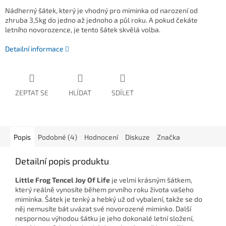
Nádherný šátek, který je vhodný pro miminka od narození od
zhruba 3,5kg do jedno až jednoho a půl roku. A pokud čekáte
letního novorozence, je tento šátek skvělá volba.
Detailní informace
ZEPTAT SE
HLÍDAT
SDÍLET
Popis
Podobné (4)
Hodnocení
Diskuze
Značka
Detailní popis produktu
Little Frog Tencel Joy Of Life
je velmi krásným šátkem,
který reálně vynosíte během prvního roku života vašeho
miminka. Šátek je tenký a hebký už od vybalení, takže se do
něj nemusíte bát uvázat své novorozené miminko. Další
nespornou výhodou šátku je jeho dokonalé letní složení,