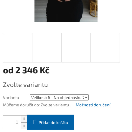
od
2 346 Kč
Měrná
Zvolte variantu
cena:
Varianta
Můžeme doručit do:
Zvolte variantu
Možnosti doručení
Přidat do košíku