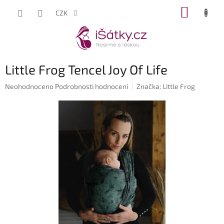
Přejít
NÁKUP
CZK
na
KOŠÍK
obsah
Little Frog Tencel Joy Of Life
Průměrné
Neohodnoceno
Podrobnosti hodnocení
Značka:
Little Frog
hodnocení
produktu
je
0,0
z
5
hvězdiček.