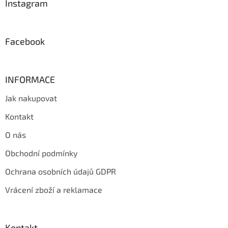
a
Instagram
t
í
Facebook
INFORMACE
Jak nakupovat
Kontakt
O nás
Obchodní podmínky
Ochrana osobních údajů GDPR
Vrácení zboží a reklamace
Kontakt