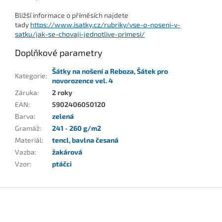
Bližší informace o příměsích najdete
tady
https://www.isatky.cz/rubriky/vse-o-noseni-v-
satku/jak-se-chovaji-jednotlive-primesi/
Doplňkové parametry
Šátky na nošení a Reboza
,
Šátek pro
Kategorie
:
novorozence vel. 4
Záruka
:
2 roky
EAN
:
5902406050120
Barva
:
zelená
Gramáž
:
241 - 260 g/m2
Materiál
:
tencl
,
bavlna česaná
Vazba
:
žakárová
Vzor
:
ptáčci
Z
á
p