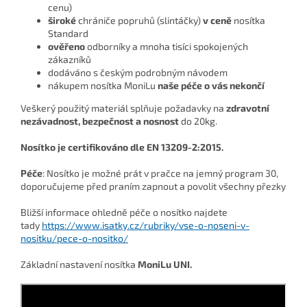
cenu)
široké
chrániče popruhů (slintáčky)
v ceně
nosítka
Standard
ověřeno
odborníky a mnoha tisíci spokojených
zákazníků
dodáváno s českým podrobným návodem
nákupem nosítka MoniLu
naše péče o vás nekončí
Veškerý použitý materiál splňuje požadavky na
zdravotní
nezávadnost, bezpečnost a nosnost
do 20kg.
Nosítko je certifikováno dle EN 13209-2:2015.
Péče
: Nosítko je možné prát v pračce na jemný program 30,
doporučujeme před praním zapnout a povolit všechny přezky
Bližší informace ohledně péče o nosítko najdete
tady
https://www.isatky.cz/rubriky/vse-o-noseni-v-
nositku/pece-o-nositko/
Základní nastavení nosítka
MoniLu UNI.