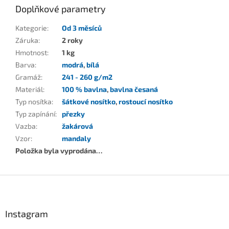
Doplňkové parametry
Kategorie
:
Od 3 měsíců
Záruka
:
2 roky
Hmotnost
:
1 kg
Barva
:
modrá
,
bílá
Gramáž
:
241 - 260 g/m2
Materiál
:
100 % bavlna
,
bavlna česaná
Typ nosítka
:
šátkové nosítko
,
rostoucí nosítko
Typ zapínání
:
přezky
Vazba
:
žakárová
Vzor
:
mandaly
Položka byla vyprodána…
Z
á
p
a
Instagram
t