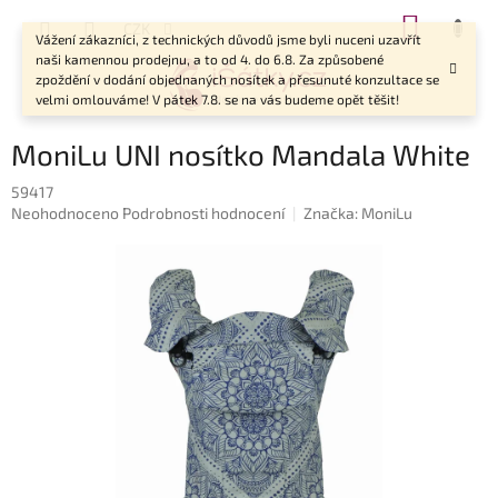
Přejít
NÁKUP
CZK
na
Vážení zákazníci, z technických důvodů jsme byli nuceni uzavřít
KOŠÍK
obsah
naši kamennou prodejnu, a to od 4. do 6.8. Za způsobené
zpoždění v dodání objednaných nosítek a přesunuté konzultace se
velmi omlouváme! V pátek 7.8. se na vás budeme opět těšit!
MoniLu UNI nosítko Mandala White
59417
Průměrné
Neohodnoceno
Podrobnosti hodnocení
Značka:
MoniLu
hodnocení
produktu
je
0,0
z
5
hvězdiček.