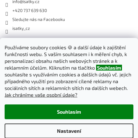
info
@
isatky.cz
+420 737 639 630
Sledujte nás na Facebooku
isatky_cz
Odebírat newsletter
Používáme soubory cookies 🍪 a další údaje k zajištění
funkčnosti webu. S vaším souhlasem i k měření chyb, k
Vložte svůj e-mail a my vám budeme zasílat informace o nových
personalizaci obsahu našich webových stránek a k
produktech na našem e-shopu.
reklamním účelům. Kliknutím na tlačítko
Souhlasím
souhlasíte s využíváním cookies a dalších údajů vč. jejich
E-mail
případného využití pro zobrazení cílené reklamy na
sociálních sítích a reklamních sítích na dalších webech.
Jak chráníme vaše osobní údaje?
PŘIHLÁSIT SE
Souhlasím
Vytvořil Shoptet
Nastavení