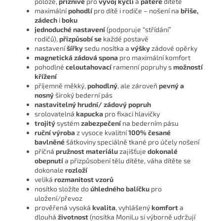
poloze,
příznivé
pro
vývoj kyčlí
a
páteře
dítěte
maximální
pohodlí
pro dítě i rodiče – nošení na
břiše,
zádech
i
boku
jednoduché nastavení
(podporuje “střídání”
rodičů),
přizpůsobí se
každé postavě
nastavení
šířky
sedu nosítka a
výšky
zádové opěrky
magnetická zádová spona
pro maximální komfort
pohodlné
celoutahovací
ramenní popruhy s
možností
křížení
příjemně měkký,
pohodlný
, ale zároveň
pevný a
nosný
široký bederní pás
nastavitelný hrudní/ zádový popruh
srolovatelná
kapucka
pro fixaci hlavičky
trojitý
systém
zabezpečení
na bederním pásu
ruční výroba
z vysoce kvalitní
100% česané
bavlněné
šátkoviny speciálně tkané pro účely nošení
příčná
pružnost materiálu
zajišťuje
dokonalé
obepnutí
a přizpůsobení tělu dítěte, váha dítěte se
dokonale
rozloží
veliká
rozmanitost vzorů
nosítko složíte do
úhledného balíčku
pro
uložení/převoz
prověřená vysoká
kvalita
, vyhlášený
komfort
a
dlouhá
životnost
(nosítka MoniLu si výborně udržují