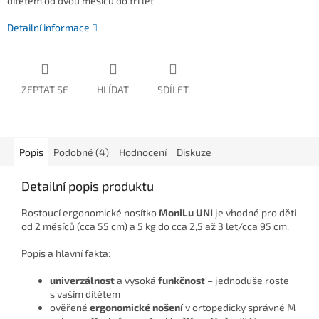
dítětem od dvou měsíců do tří let
Detailní informace
ZEPTAT SE
HLÍDAT
SDÍLET
Popis
Podobné (4)
Hodnocení
Diskuze
Detailní popis produktu
Rostoucí ergonomické nosítko
MoniLu UNI
je vhodné pro děti
od 2 měsíců (cca 55 cm) a 5 kg do cca 2,5 až 3 let/cca 95 cm.
Popis a hlavní fakta:
univerzálnost
a vysoká
funkčnost
– jednoduše roste
s vaším dítětem
ověřené
ergonomické nošení
v ortopedicky správné M