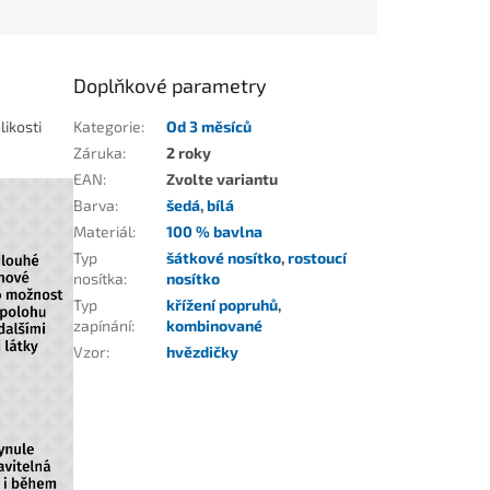
Doplňkové parametry
likosti
Kategorie
:
Od 3 měsíců
Záruka
:
2 roky
EAN
:
Zvolte variantu
Barva
:
šedá
,
bílá
Materiál
:
100 % bavlna
Typ
šátkové nosítko
,
rostoucí
nosítka
:
nosítko
Typ
křížení popruhů
,
zapínání
:
kombinované
Vzor
:
hvězdičky