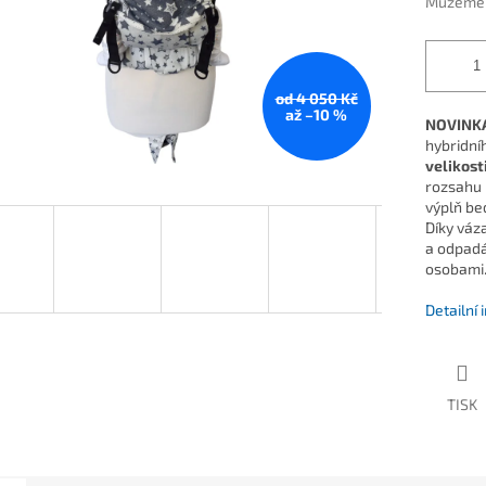
Můžeme d
od 4 050 Kč
až –10 %
NOVINK
hybridní
velikost
rozsahu p
výplň be
Díky váz
a odpadá
osobami
Detailní
TISK