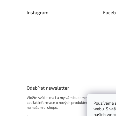
á
p
Instagram
Faceb
a
t
í
Odebírat newsletter
Vložte svůj e-mail a my vám budeme
zasílat informace o nových produktech
Používáme s
na našem e-shopu.
webu. S vaš
našich webo