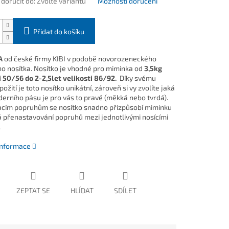
oručit do:
Zvolte variantu
Možnosti doručení
Přidat do košíku
A
od české firmy KIBI v podobě novorozeneckého
ho nosítka. Nosítko je vhodné pro miminka od
3,5kg
i 50/56 do 2-2,5let velikosti 86/92.
Díky svému
ožití je toto nosítko unikátní, zároveň si vy zvolíte jaká
derního pásu je pro vás to pravé (měkká nebo tvrdá).
acím popruhům se nosítko snadno přizpůsobí miminku
 přenastavování popruhů mezi jednotlivými nosícími
.
 informace
ZEPTAT SE
HLÍDAT
SDÍLET