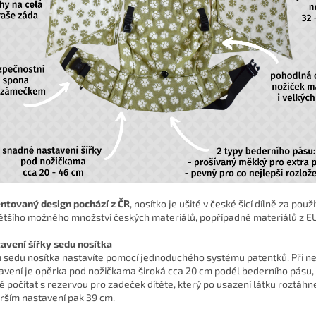
ntovaný design pochází z ČR
, nosítko je ušité v české šicí dílně za použi
ětšího možného množství českých materiálů, popřípadně materiálů z EU
avení šířky sedu nosítka
u sedu nosítka nastavíte pomocí jednoduchého systému patentků. Při n
avení je opěrka pod nožičkama široká cca 20 cm podél bederního pásu, 
é počítat s rezervou pro zadeček dítěte, který po usazení látku roztáhn
irším nastavení pak 39 cm.