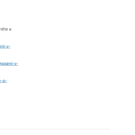
něte a
eni-v-
noseni-v-
e-o-