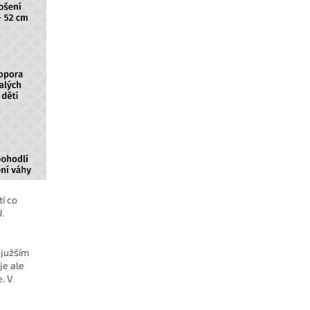
tí co
.
ejužším
je ale
e. V