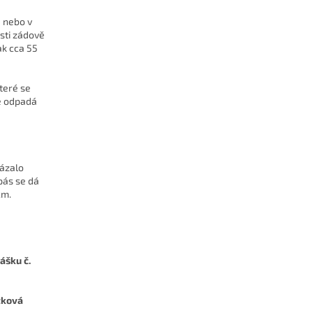
e nebo v
ásti zádově
ak cca 55
teré se
že odpadá
kázalo
pás se dá
cm.
ášku č.
tková