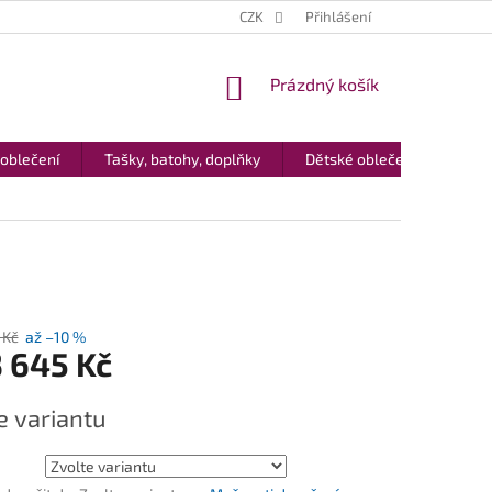
CZK
Přihlášení
NÁKUPNÍ
Prázdný košík
KOŠÍK
 oblečení
Tašky, batohy, doplňky
Dětské oblečení
Dár
 Kč
až –10 %
 645 Kč
e variantu