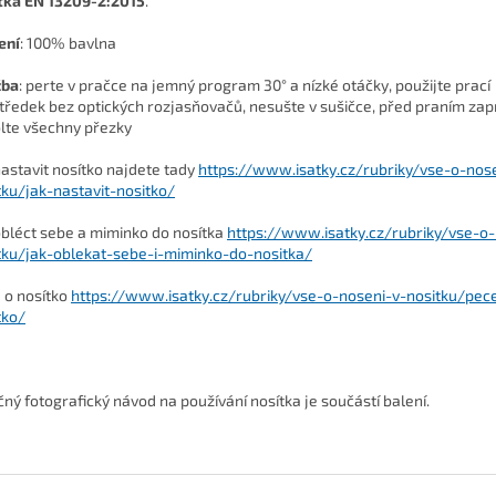
tka EN 13209-2:2015
.
ení
:
100% bavlna
žba
: perte v pračce na jemný program 30° a nízké otáčky, použijte prací
tředek bez optických rozjasňovačů, nesušte v sušičce, před praním zap
lte všechny přezky
nastavit nosítko najdete tady
https://www.isatky.cz/rubriky/vse-o-nos
tku/jak-nastavit-nositko/
obléct sebe a miminko do nosítka
https://www.isatky.cz/rubriky/vse-o-
tku/jak-oblekat-sebe-i-miminko-do-nositka/
 o nosítko
https://www.isatky.cz/rubriky/vse-o-noseni-v-nositku/pec
tko/
čný fotografický návod na používání nosítka je součástí balení.