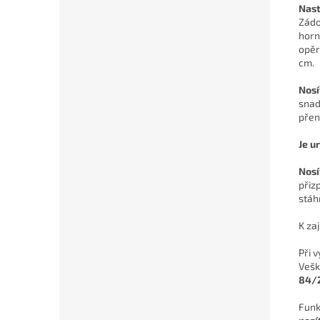
Nast
Zádo
horn
opěr
cm.
Nosí
snad
přen
Je u
Nosí
přiz
stáh
K zaj
Při 
Vešk
84/2
Funk