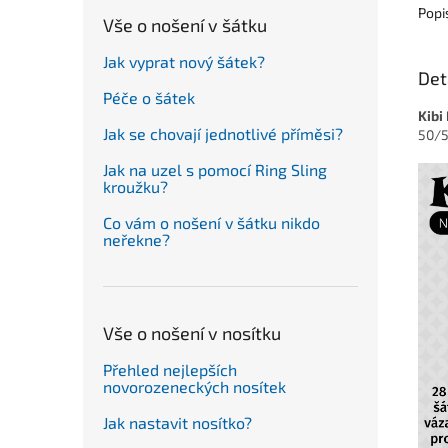
Popi
Vše o nošení v šátku
Jak vyprat nový šátek?
Det
Péče o šátek
Kibi
Jak se chovají jednotlivé příměsi?
50/5
Jak na uzel s pomocí Ring Sling
kroužku?
Co vám o nošení v šátku nikdo
neřekne?
Vše o nošení v nosítku
Přehled nejlepších
novorozeneckých nosítek
Jak nastavit nosítko?