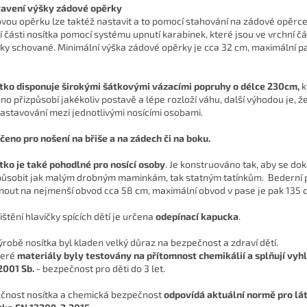
avení výšky zádové opěrky
vou opěrku lze taktéž nastavit a to pomocí stahování na zádové opěrc
í části nosítka pomocí systému upnutí karabinek, které jsou ve vrchní č
ky schované. Minimální výška zádové opěrky je cca 32 cm, maximální p
tko disponuje širokými šátkovými vázacími popruhy o délce 230cm,
k
no přizpůsobí jakékoliv postavě a lépe rozloží váhu, další výhodou je, 
astavování mezi jednotlivými nosícími osobami.
rčeno pro nošení na břiše a na zádech či na boku.
tko je také
pohodlné pro nosící osoby
. Je konstruováno tak, aby se do
působit jak malým drobným maminkám, tak statným tatínkům. Bederní 
nout na nejmenší obvod cca 58 cm, maximální obvod v pase je pak 135 
ištění hlavičky spících dětí je určena
odepínací kapucka
.
výrobě nosítka byl kladen velký důraz na bezpečnost a zdraví dětí.
eré
materiály byly testovány
na přítomnost chemikálií a splňují vyhl
001 Sb.
- bezpečnost pro děti do 3 let.
čnost nosítka a chemická bezpečnost
odpovídá aktuální normě pro lá