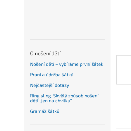
n
e
l
O nošení dětí
Nošení dětí – vybíráme první šátek
Praní a údržba šátků
Nejčastější dotazy
Ring sling. Skvělý způsob nošení
dětí „jen na chvilku“
Gramáž šátků