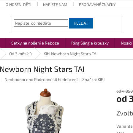
O NOŠENÍ DĚTÍ
NAPIŠTE NÁM
PRODÁVANÉ ZNAČKY
HLEDAT
Šátky na nošení a Reboza
Ring Sling a kroužky
Nosící
Od 3 měsíců
Kibi Newborn Night Stars TAI
 Newborn Night Stars TAI
Průměrné
Neohodnoceno
Podrobnosti hodnocení
Značka:
KiBi
hodnocení
produktu
od 4 050
od
3
je
0,0
z
Měrná
Zvolt
5
cena:
hvězdiček.
Varianta