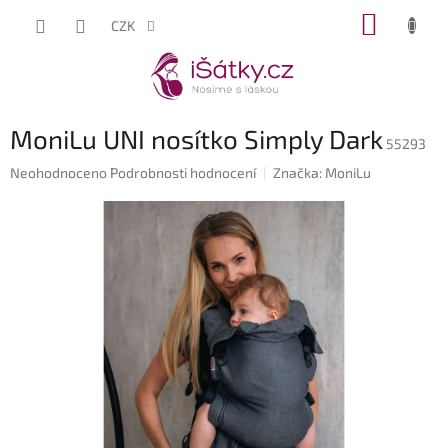
Přejít
NÁKUP
CZK
na
KOŠÍK
obsah
MoniLu UNI nosítko Simply Dark
55293
Průměrné
Neohodnoceno
Podrobnosti hodnocení
Značka:
MoniLu
hodnocení
produktu
je
0,0
z
5
hvězdiček.