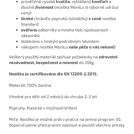
prověřená vysoká
kvalita
, vyhlášený
komfort
a
dlouhá
životnost
(nosítka MoniLu si výborně udržují
cenu)
široké
chrániče popruhů (slintáčky)
v ceně
nosítka
Standard
ověřeno
odborníky a mnoha tisíci spokojených
zákazníků
dodáváno s českým podrobným návodem
nákupem nosítka MoniLu
naše péče o vás nekončí
Veškerý použitý materiál splňuje požadavky na
zdravotní
nezávadnost, bezpečnost a nosnost
do 20kg.
Nosítko je certifikováno dle EN 13209-2:2015.
Materiál: 100% bavlna
Vhodné pro děti: od 2 měsíců do zhruba 2-3 let
Popruhy: Klasické s možností křížení
Péče: Nosítko je možné prát v pračce na jemný program 30,
doporučujeme před praním zapnout a povolit všechny přezky