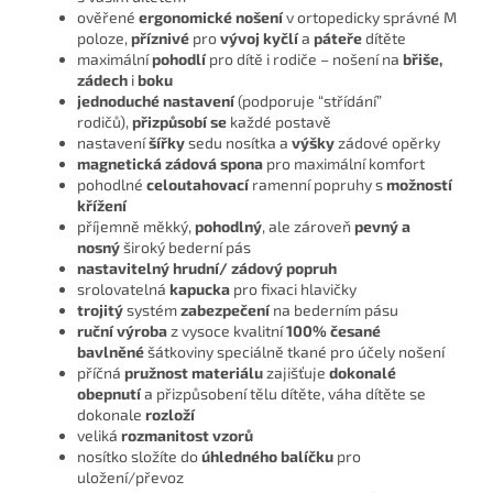
ověřené
ergonomické nošení
v ortopedicky správné M
poloze,
příznivé
pro
vývoj kyčlí
a
páteře
dítěte
maximální
pohodlí
pro dítě i rodiče – nošení na
břiše,
zádech
i
boku
jednoduché nastavení
(podporuje “střídání”
rodičů),
přizpůsobí se
každé postavě
nastavení
šířky
sedu nosítka a
výšky
zádové opěrky
magnetická zádová spona
pro maximální komfort
pohodlné
celoutahovací
ramenní popruhy s
možností
křížení
příjemně měkký,
pohodlný
, ale zároveň
pevný a
nosný
široký bederní pás
nastavitelný hrudní/ zádový popruh
srolovatelná
kapucka
pro fixaci hlavičky
trojitý
systém
zabezpečení
na bederním pásu
ruční výroba
z vysoce kvalitní
100% česané
bavlněné
šátkoviny speciálně tkané pro účely nošení
příčná
pružnost materiálu
zajišťuje
dokonalé
obepnutí
a přizpůsobení tělu dítěte, váha dítěte se
dokonale
rozloží
veliká
rozmanitost vzorů
nosítko složíte do
úhledného balíčku
pro
uložení/převoz