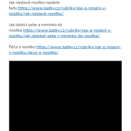
Jak nastavit nosítko najdete
tady
https://www.isatky.cz/rubriky/vse-o-noseni-v-
nositku/jak-nastavit-nositko/
J
ak obléct sebe a miminko do
nosítka
https://www.isatky.cz/rubriky/vse-o-noseni-v-
nositku/jak-oblekat-sebe-i-miminko-do-nositka/
Péče o nosítko
https://www.isatky.cz/rubriky/vse-o-noseni-
v-nositku/pece-o-nositko/