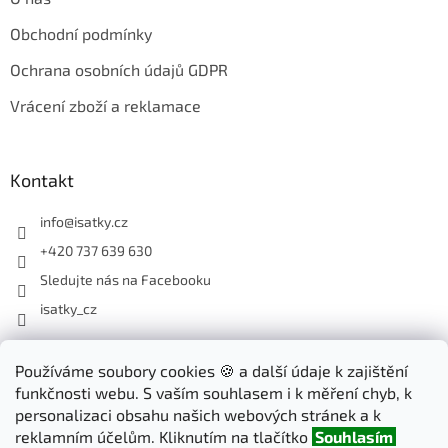
Obchodní podmínky
Ochrana osobních údajů GDPR
Vrácení zboží a reklamace
Kontakt
info
@
isatky.cz
+420 737 639 630
Sledujte nás na Facebooku
isatky_cz
Odebírat newsletter
Používáme soubory cookies 🍪 a další údaje k zajištění
funkčnosti webu. S vaším souhlasem i k měření chyb, k
Vložte svůj e-mail a my vám budeme zasílat informace o nových
personalizaci obsahu našich webových stránek a k
produktech na našem e-shopu.
reklamním účelům. Kliknutím na tlačítko
Souhlasím