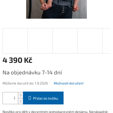
4 390 Kč
Měrná
Na objednávku 7-14 dní
cena:
Můžeme doručit do:
1.9.2026
Možnosti doručení
Přidat do košíku
Nosítko pro děti v decentním jednobarevném designu. Nenápadné,