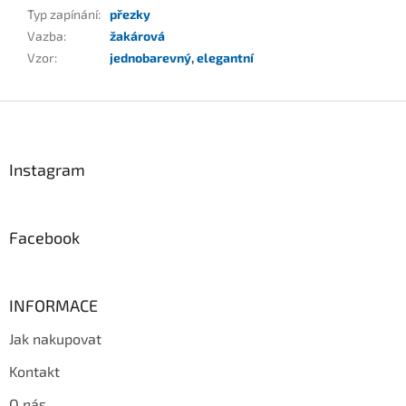
Typ zapínání
:
přezky
Vazba
:
žakárová
Vzor
:
jednobarevný
,
elegantní
Z
á
p
a
Instagram
t
í
Facebook
INFORMACE
Jak nakupovat
Kontakt
O nás