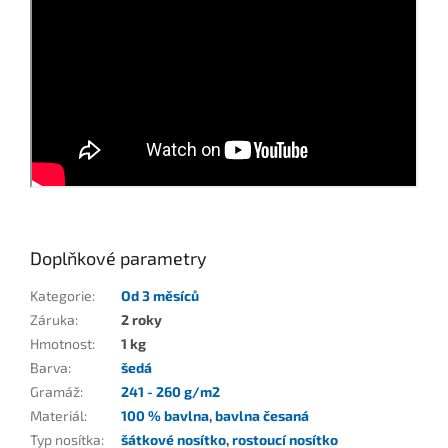
Doplňkové parametry
Kategorie
:
Od 3 měsíců
Záruka
:
2 roky
Hmotnost
:
1 kg
Barva
:
šedá
Gramáž
:
241 - 260 g/m2
Materiál
:
100 % bavlna
,
bavlna česaná
Typ nosítka
:
šátkové nosítko
,
rostoucí nosítko