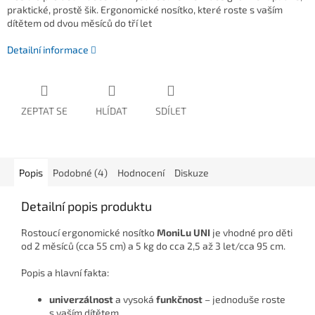
praktické, prostě šik. Ergonomické nosítko, které roste s vaším
dítětem od dvou měsíců do tří let
Detailní informace
ZEPTAT SE
HLÍDAT
SDÍLET
Popis
Podobné (4)
Hodnocení
Diskuze
Detailní popis produktu
Rostoucí ergonomické nosítko
MoniLu UNI
je vhodné pro děti
od 2 měsíců (cca 55 cm) a 5 kg do cca 2,5 až 3 let/cca 95 cm.
Popis a hlavní fakta:
univerzálnost
a vysoká
funkčnost
– jednoduše roste
s vaším dítětem