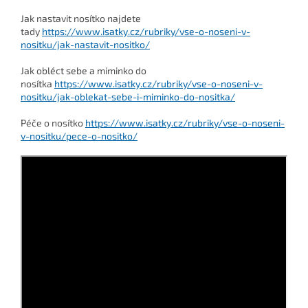
Jak nastavit nosítko najdete
tady
https://www.isatky.cz/rubriky/vse-o-noseni-v-
nositku/jak-nastavit-nositko/
J
ak obléct sebe a miminko do
nosítka
https://www.isatky.cz/rubriky/vse-o-noseni-v-
nositku/jak-oblekat-sebe-i-miminko-do-nositka/
Péče o nosítko
https://www.isatky.cz/rubriky/vse-o-noseni-
v-nositku/pece-o-nositko/