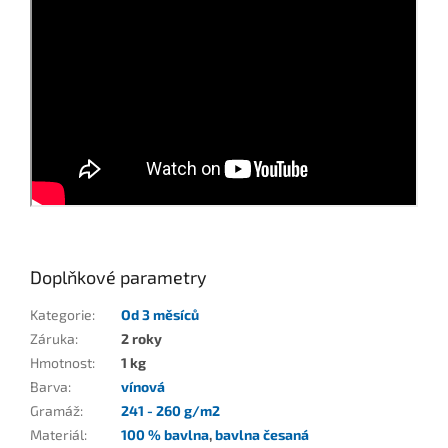
Doplňkové parametry
Kategorie
:
Od 3 měsíců
Záruka
:
2 roky
Hmotnost
:
1 kg
Barva
:
vínová
Gramáž
:
241 - 260 g/m2
Materiál
:
100 % bavlna
,
bavlna česaná