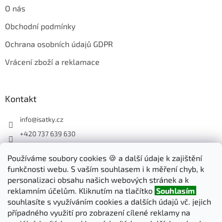
O nás
Obchodní podmínky
Ochrana osobních údajů GDPR
Vrácení zboží a reklamace
Kontakt
info
@
isatky.cz
+420 737 639 630
Sledujte nás na Facebooku
Používáme soubory cookies 🍪 a další údaje k zajištění
isatky_cz
funkčnosti webu. S vaším souhlasem i k měření chyb, k
personalizaci obsahu našich webových stránek a k
reklamním účelům. Kliknutím na tlačítko
Souhlasím
Odebírat newsletter
souhlasíte s využíváním cookies a dalších údajů vč. jejich
případného využití pro zobrazení cílené reklamy na