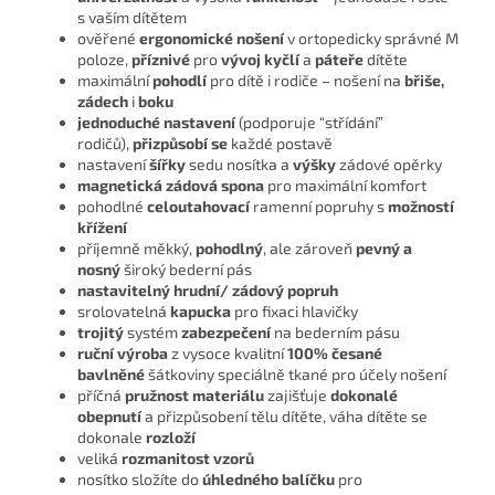
s vaším dítětem
ověřené
ergonomické nošení
v ortopedicky správné M
poloze,
příznivé
pro
vývoj kyčlí
a
páteře
dítěte
maximální
pohodlí
pro dítě i rodiče – nošení na
břiše,
zádech
i
boku
jednoduché nastavení
(podporuje “střídání”
rodičů),
přizpůsobí se
každé postavě
nastavení
šířky
sedu nosítka a
výšky
zádové opěrky
magnetická zádová spona
pro maximální komfort
pohodlné
celoutahovací
ramenní popruhy s
možností
křížení
příjemně měkký,
pohodlný
, ale zároveň
pevný a
nosný
široký bederní pás
nastavitelný hrudní/ zádový popruh
srolovatelná
kapucka
pro fixaci hlavičky
trojitý
systém
zabezpečení
na bederním pásu
ruční výroba
z vysoce kvalitní
100% česané
bavlněné
šátkoviny speciálně tkané pro účely nošení
příčná
pružnost materiálu
zajišťuje
dokonalé
obepnutí
a přizpůsobení tělu dítěte, váha dítěte se
dokonale
rozloží
veliká
rozmanitost vzorů
nosítko složíte do
úhledného balíčku
pro