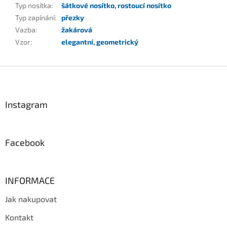
Typ nosítka
:
šátkové nosítko
,
rostoucí nosítko
Typ zapínání
:
přezky
Vazba
:
žakárová
Vzor
:
elegantní
,
geometrický
Z
á
p
a
Instagram
t
í
Facebook
INFORMACE
Jak nakupovat
Kontakt