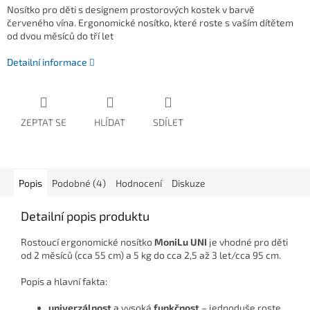
Nosítko pro děti s designem prostorových kostek v barvě
červeného vína. Ergonomické nosítko, které roste s vaším dítětem
od dvou měsíců do tří let
Detailní informace
ZEPTAT SE
HLÍDAT
SDÍLET
Popis
Podobné (4)
Hodnocení
Diskuze
Detailní popis produktu
Rostoucí ergonomické nosítko
MoniLu UNI
je vhodné pro děti
od 2 měsíců (cca 55 cm) a 5 kg do cca 2,5 až 3 let/cca 95 cm.
Popis a hlavní fakta:
univerzálnost
a vysoká
funkčnost
– jednoduše roste