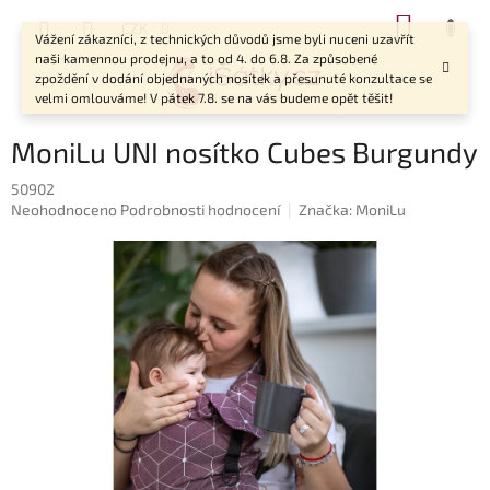
Přejít
NÁKUP
CZK
na
Vážení zákazníci, z technických důvodů jsme byli nuceni uzavřít
KOŠÍK
obsah
naši kamennou prodejnu, a to od 4. do 6.8. Za způsobené
zpoždění v dodání objednaných nosítek a přesunuté konzultace se
velmi omlouváme! V pátek 7.8. se na vás budeme opět těšit!
MoniLu UNI nosítko Cubes Burgundy
50902
Průměrné
Neohodnoceno
Podrobnosti hodnocení
Značka:
MoniLu
hodnocení
produktu
je
0,0
z
5
hvězdiček.