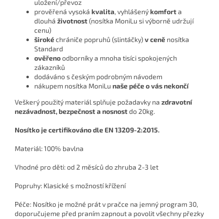
uložení/převoz
prověřená vysoká
kvalita
, vyhlášený
komfort
a
dlouhá
životnost
(nosítka MoniLu si výborně udržují
cenu)
široké
chrániče popruhů (slintáčky)
v ceně
nosítka
Standard
ověřeno
odborníky a mnoha tisíci spokojených
zákazníků
dodáváno s českým podrobným návodem
nákupem nosítka MoniLu
naše péče o vás nekončí
Veškerý použitý materiál splňuje požadavky na
zdravotní
nezávadnost, bezpečnost a nosnost
do 20kg.
Nosítko je certifikováno dle EN 13209-2:2015.
Materiál: 100% bavlna
Vhodné pro děti: od 2 měsíců do zhruba 2-3 let
Popruhy: Klasické s možností křížení
Péče: Nosítko je možné prát v pračce na jemný program 30,
doporučujeme před praním zapnout a povolit všechny přezky