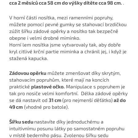
cca 2 měsíců cca 58 cm do výšky dítěte cca 98 cm.
.
V horní části nosítka, mezi ramenními popruhy,
můžete pomocí pevné gumky se stahovací brzdičkou
zúžit šířku zádové opěrky a nosítko tak bezpečně
obepne i velmi drobné miminko.
Horní lem nosítka jsme vytvarovaly tak, aby dobře
kryl citlivé krční partie miminka a chránil jej, i když je
stažená kapucka.
Zádovou opěrku
můžete zmenšovat díky skrytým,
stahovacím popruhům, které mají na koncích
praktické
plastové očko.
Manipulace s popruhem je
tak pro nosiče velmi komfortní. Délka zádové opěrky
se dá nastavit od
31 cm
(pro nejmenší děťátko)
až do
49 cm
(vhodné pro batole).
Šířku sedu
nastavíte díky jednoduchému a
intuitivnímu posunu látky po samostatném popruhu
v místě bederního pásu. Zvolenou šířku sedu