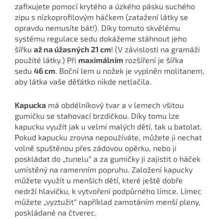
zafixujete pomocí krytého a úzkého pásku suchého
zipu s nízkoprofilovým háčkem (zatažení látky se
opravdu nemusíte bát!). Díky tomuto skvělému
systému regulace sedu dokážeme stáhnout jeho
šířku
až na úžasných 21 cm
! (V závislosti na gramáži
použité látky.) Při
maximálním
rozšíření je šířka
sedu
46 cm
. Boční lem u nožek je vyplněn molitanem,
aby látka vaše děťátko nikde netlačila.
Kapucka
má obdélníkový tvar a v lemech všitou
gumičku se stahovací brzdičkou. Díky tomu lze
kapucku využít jak u velmi malých dětí, tak u batolat.
Pokud kapucku zrovna nepoužíváte, můžete ji nechat
volně spuštěnou přes zádovou opěrku, nebo ji
poskládat do „tunelu“ a za gumičky ji zajistit o háček
umístěný na ramenním popruhu. Založení kapucky
můžete využít u menších dětí, které ještě dobře
nedrží hlavičku, k vytvoření podpůrného límce. Límec
můžete „vyztužit“ například zamotáním menší pleny,
poskládané na čtverec.