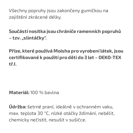
Všechny popruhy jsou zakončeny gumičkou na
zajištění zkrácené délky.
Součástí nosítka jsou chrániče ramenních popruhů
– tzv. „slintáčky“.
Příze, které používá Moisha pro vyrobení látek, jsou
certifikované k použití pro děti do 3 let – OEKO-TEX
tř.I.
Materiál:
100 % bavlna
Údržba:
šetrné praní, ideálně v ochranném vaku,
max. teplota 30 °C, nízké otáčky ždímání, nebělit,
chemicky nečistit, nesušit v sušičce.