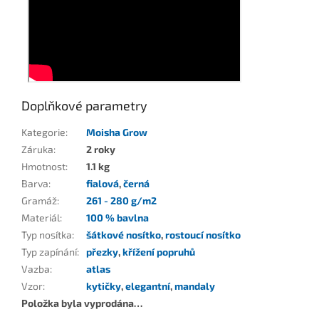
Doplňkové parametry
Kategorie
:
Moisha Grow
Záruka
:
2 roky
Hmotnost
:
1.1 kg
Barva
:
fialová
,
černá
Gramáž
:
261 - 280 g/m2
Materiál
:
100 % bavlna
Typ nosítka
:
šátkové nosítko
,
rostoucí nosítko
Typ zapínání
:
přezky
,
křížení popruhů
Vazba
:
atlas
Vzor
:
kytičky
,
elegantní
,
mandaly
Položka byla vyprodána…