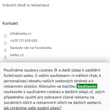
Vrácení zboží a reklamace
Kontakt
info
@
isatky.cz
+420 737 639 630
Sledujte nás na Facebooku
isatky_cz
Odebírat newsletter
Používáme soubory cookies 🍪 a další údaje k zajištění
funkčnosti webu. S vaším souhlasem i k měření chyb, k
Vložte svůj e-mail a my vám budeme zasílat informace o nových
personalizaci obsahu našich webových stránek a k
produktech na našem e-shopu.
reklamním účelům. Kliknutím na tlačítko
Souhlasím
souhlasíte s využíváním cookies a dalších údajů vč. jejich
E-mail
případného využití pro zobrazení cílené reklamy na
sociálních sítích a reklamních sítích na dalších webech.
Jak chráníme vaše osobní údaje?
PŘIHLÁSIT SE