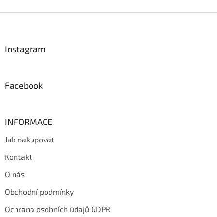
Z
á
p
a
Instagram
t
í
Facebook
INFORMACE
Jak nakupovat
Kontakt
O nás
Obchodní podmínky
Ochrana osobních údajů GDPR