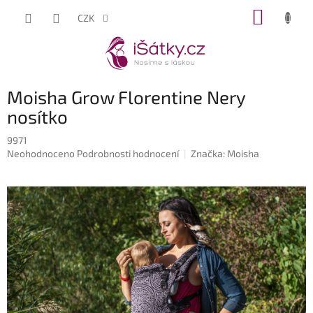
Přejít
NÁKUP
CZK
na
KOŠÍK
obsah
Moisha Grow Florentine Nery
nosítko
9971
Průměrné
Neohodnoceno
Podrobnosti hodnocení
Značka:
Moisha
hodnocení
produktu
je
0,0
z
5
hvězdiček.