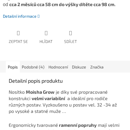
cca 2 měsíců cca 58 cm do výšky dítěte cca 98 cm.
od
Detailní informace
ZEPTAT SE
HLÍDAT
SDÍLET
Popis
Podobné (4)
Hodnocení
Diskuze
Značka
Detailní popis produktu
Nosítko
Moisha Grow
je díky své propracované
konstrukci
velmi variabilní
a ideální pro rodiče
různých postav. Vyzkoušeno u postav vel. 32 -34 až
po vysoké a statné muže …
Ergonomicky tvarované
ramenní popruhy
mají velmi