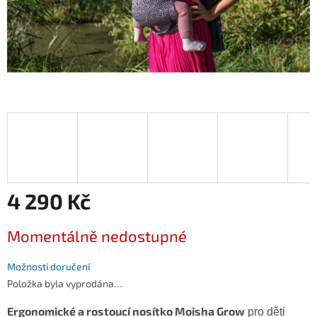
4 290 Kč
Měrná
Momentálně nedostupné
cena:
Možnosti doručení
Položka byla vyprodána…
Ergonomické a rostoucí nosítko Moisha Grow
pro děti