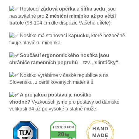
Rostoucí
zádová opěrka
a
šířka sedu
jsou
nastavítelné pro
2 měsíční miminko až po větší
batole
(98-104 cm dle dispozic Vašeho dítěte).
Nosítko má stahovací
kapucku,
které bezpečně
fixuje hlavičku miminka.
Součástí ergonomického nosítka jsou
chrániče ramenních popruhů – tzv. „slintáčky“.
Nosítko
vyrábíme v české republice a na
Slovensku, z certifikovaných materiálů.
A pro jakou postavu je nosítko
vhodné?
Vyzkoušeli jsme pro postavy od dámské
velikosti 34 až po vysoké a statné muže.