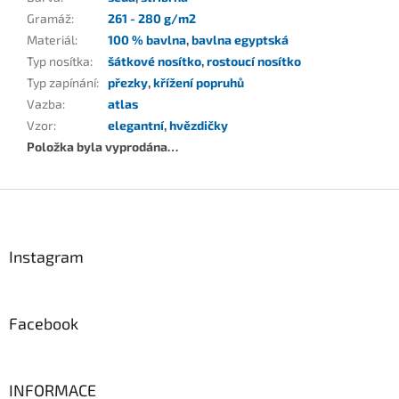
Gramáž
:
261 - 280 g/m2
Materiál
:
100 % bavlna
,
bavlna egyptská
Typ nosítka
:
šátkové nosítko
,
rostoucí nosítko
Typ zapínání
:
přezky
,
křížení popruhů
Vazba
:
atlas
Vzor
:
elegantní
,
hvězdičky
Položka byla vyprodána…
Z
á
p
a
Instagram
t
í
Facebook
INFORMACE