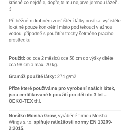
krásné co nejdéle, dopřejte mu nejprve jemnou lázeň.
:)
Při běžném drobném znečištění látky nosítka, vyčistěte
lokálně pouze konkrétní místo pod tekoucí vlažnou
vodou, případně s použitím trochy šetrného pracího
prostředku.
Použití:
od cca 2 měsíců cca 58 cm do výšky dítěte
cca 98 cm a max. 20 kg.
Gramáž použité látky:
274 g/m2
Příze které používáme pro vyrobení našich látek,
jsou certifikované k použití pro děti do 3 let –
ÖEKO-TEX tř.I.
Nosítko Moisha Grow
, vyráběné firmou Moisha
Wings s.r.o.
splňuje náležitosti normy EN 13209-
2:2015
.