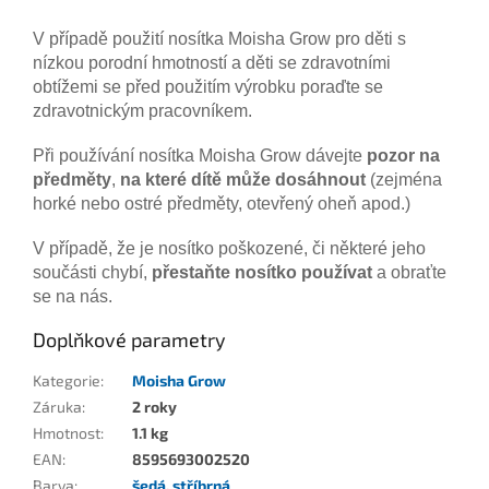
V případě použití nosítka Moisha Grow pro děti s
nízkou porodní hmotností a děti se zdravotními
obtížemi se před použitím výrobku poraďte se
zdravotnickým pracovníkem.
Při používání nosítka Moisha Grow dávejte
pozor na
předměty
,
na které dítě může dosáhnout
(zejména
horké nebo ostré předměty, otevřený oheň apod.)
V případě, že je nosítko poškozené, či některé jeho
součásti chybí,
přestaňte nosítko používat
a obraťte
se na nás.
Doplňkové parametry
Kategorie
:
Moisha Grow
Záruka
:
2 roky
Hmotnost
:
1.1 kg
EAN
:
8595693002520
Barva
:
šedá
,
stříbrná