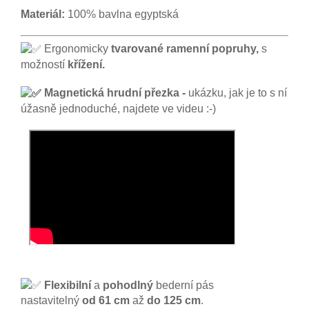
Materiál:
100% bavlna egyptská
Ergonomicky
tvarované ramenní popruhy,
s
možností
křížení.
Magnetická hrudní přezka -
ukázku, jak je to s ní
úžasně jednoduché, najdete ve videu :-)
Flexibilní
a
pohodlný
bederní pás
nastavitelný
od 61 cm
až
do 125 cm
.