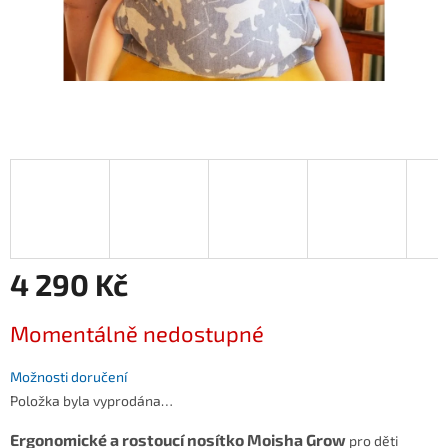
4 290 Kč
Měrná
Momentálně nedostupné
cena:
Možnosti doručení
Položka byla vyprodána…
Ergonomické a rostoucí nosítko Moisha Grow
pro děti