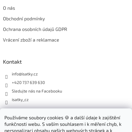
O nás
Obchodní podmínky
Ochrana osobních údajů GDPR
Vrácení zboží a reklamace
Kontakt
info
@
isatky.cz
+420 737 639 630
Sledujte nás na Facebooku
isatky_cz
Odebírat newsletter
Používáme soubory cookies 🍪 a další údaje k zajištění
funkčnosti webu. S vaším souhlasem i k měření chyb, k
Vložte svůj e-mail a my vám budeme zasílat informace o nových
personalizaci obsahu našich webových stránek a k