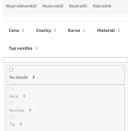
a
Nejprodávanější
Nejlevnější
Nejdražší
Abecedně
z
e
n
í
Cena
Značky
Barva
Materiál
p
r
Typ nosítka
o
d
u
k
t
Na skladě
2
ů
Akce
0
Novinka
0
Tip
0