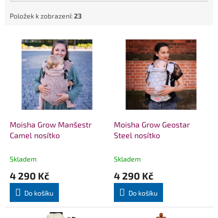
Položek k zobrazení:
23
V
ý
p
i
s
p
r
o
d
Moisha Grow Manšestr
Moisha Grow Geostar
u
Camel nosítko
Steel nosítko
k
t
Skladem
Skladem
ů
4 290 Kč
4 290 Kč
Do košíku
Do košíku