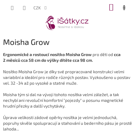
Přejít
NÁKUP
CZK
na
KOŠÍK
obsah
Moisha Grow
Ergonomické a rostoucí nosítko Moisha Grow
pro děti od
cca
2 měsíců cca 58 cm do výšky dítěte cca 98 cm.
Nosítko Moisha Grow je díky své propracované konstrukci velmi
variabilní a ideální pro rodiče různých postav. Vyzkoušeno u postav
vel. 32 -34 až po vysoké a statné muže.
Moisha tým si dal na vývoji tohoto nosítka velmi záležet, a tak
nechybí ani revoluční komfortní "pojezdy" u posunu magnetické
hrudní přezky a další vychytávky.
Úprava velikosti zádové opěrky nosítka je velmi jednoduchá,
popruhy skvěle spolupracují a stahování u bederního pásu je prostě
lahoda...