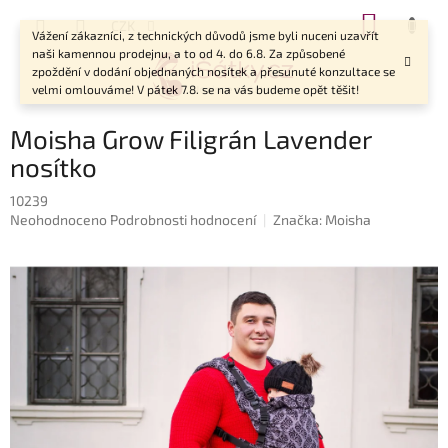
Přejít
NÁKUP
CZK
na
Vážení zákazníci, z technických důvodů jsme byli nuceni uzavřít
KOŠÍK
obsah
naši kamennou prodejnu, a to od 4. do 6.8. Za způsobené
zpoždění v dodání objednaných nosítek a přesunuté konzultace se
velmi omlouváme! V pátek 7.8. se na vás budeme opět těšit!
Moisha Grow Filigrán Lavender
nosítko
10239
Průměrné
Neohodnoceno
Podrobnosti hodnocení
Značka:
Moisha
hodnocení
produktu
je
0,0
z
5
hvězdiček.