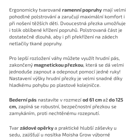
Ergonomicky tvarované
ramenní popruhy
mají velmi
pohodlné polstrování a zaručují maximální komfort i
při nošení těžších děti. Dvoucestná přezka umožňuje
i tolik oblíbené křížení popruhů. Polstrovaná část je
dostatečně dlouhá, aby i při překřížení na zádech
netlačily tkané popruhy.
Pro lepší rozložení váhy můžete využít hrudní pás,
zakončený
magnetickou přezkou
, která se dá velmi
jednoduše zapnout a odepnout pomocí jedné ruky!
Nastavení výšky hrudní přezky je velmi snadné díky
hladkému pohybu po plastové kolejničce.
Bederní pás
nastavíte v rozmezí
od 61 cm
až
do 125
cm,
zapíná se robustní, bezpečnostní přezkou se
zamykáním, proti nechtěnému rozepnutí.
Tvar
zádové opěrky
a praktické hlubší záševky u
sedu, zajišťují u nosítka Moisha Grow výborné