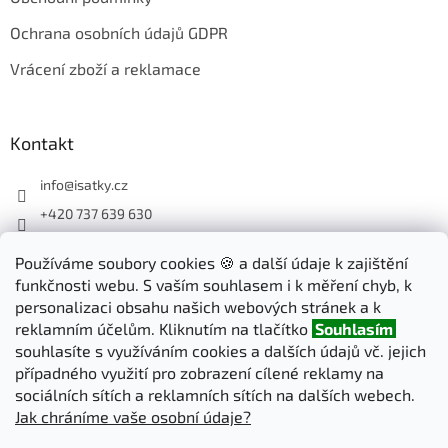
Ochrana osobních údajů GDPR
Vrácení zboží a reklamace
Kontakt
info
@
isatky.cz
+420 737 639 630
Sledujte nás na Facebooku
Používáme soubory cookies 🍪 a další údaje k zajištění
isatky_cz
funkčnosti webu. S vaším souhlasem i k měření chyb, k
personalizaci obsahu našich webových stránek a k
reklamním účelům. Kliknutím na tlačítko
Souhlasím
Odebírat newsletter
souhlasíte s využíváním cookies a dalších údajů vč. jejich
případného využití pro zobrazení cílené reklamy na
sociálních sítích a reklamních sítích na dalších webech.
PŘIHLÁSIT
Jak chráníme vaše osobní údaje?
SE