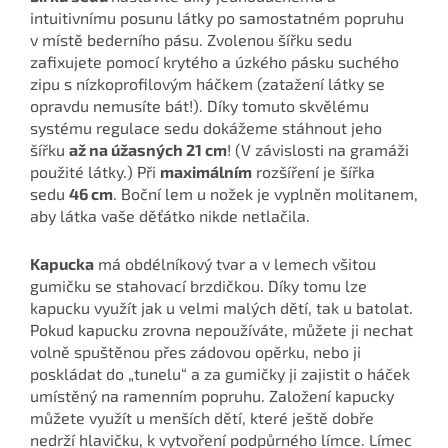
intuitivnímu posunu látky po samostatném popruhu
v místě bederního pásu. Zvolenou šířku sedu
zafixujete pomocí krytého a úzkého pásku suchého
zipu s nízkoprofilovým háčkem (zatažení látky se
opravdu nemusíte bát!). Díky tomuto skvělému
systému regulace sedu dokážeme stáhnout jeho
šířku
až na úžasných 21 cm
! (V závislosti na gramáži
použité látky.) Při
maximálním
rozšíření je šířka
sedu
46 cm
. Boční lem u nožek je vyplněn molitanem,
aby látka vaše děťátko nikde netlačila.
Kapucka
má obdélníkový tvar a v lemech všitou
gumičku se stahovací brzdičkou. Díky tomu lze
kapucku využít jak u velmi malých dětí, tak u batolat.
Pokud kapucku zrovna nepoužíváte, můžete ji nechat
volně spuštěnou přes zádovou opěrku, nebo ji
poskládat do „tunelu“ a za gumičky ji zajistit o háček
umístěný na ramenním popruhu. Založení kapucky
můžete využít u menších dětí, které ještě dobře
nedrží hlavičku, k vytvoření podpůrného límce. Límec