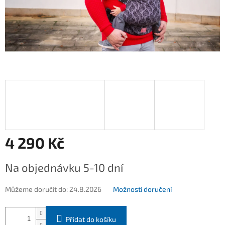
4 290 Kč
Měrná
Na objednávku 5-10 dní
cena:
Můžeme doručit do:
24.8.2026
Možnosti doručení
Přidat do košíku