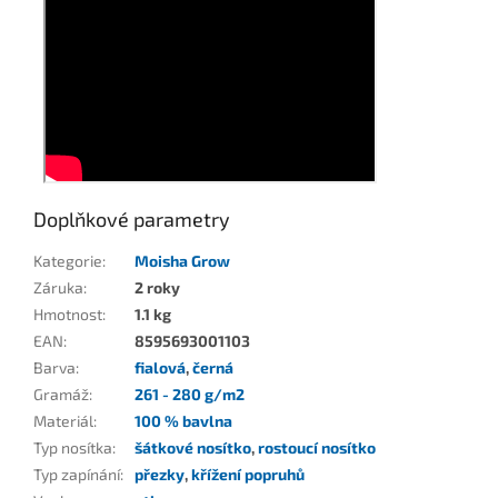
Doplňkové parametry
Kategorie
:
Moisha Grow
Záruka
:
2 roky
Hmotnost
:
1.1 kg
EAN
:
8595693001103
Barva
:
fialová
,
černá
Gramáž
:
261 - 280 g/m2
Materiál
:
100 % bavlna
Typ nosítka
:
šátkové nosítko
,
rostoucí nosítko
Typ zapínání
:
přezky
,
křížení popruhů