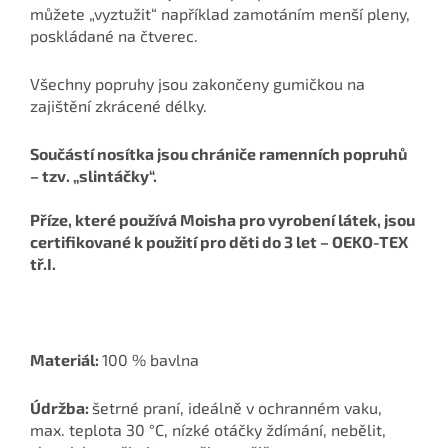
můžete „vyztužit“ například zamotáním menší pleny,
poskládané na čtverec.
Všechny popruhy jsou zakončeny gumičkou na
zajištění zkrácené délky.
Součástí nosítka jsou chrániče ramenních popruhů
– tzv. „slintáčky“.
Příze, které používá Moisha pro vyrobení látek, jsou
certifikované k použití pro děti do 3 let – OEKO-TEX
tř.I.
Materiál:
100 % bavlna
Údržba:
šetrné praní, ideálně v ochranném vaku,
max. teplota 30 °C, nízké otáčky ždímání, nebělit,