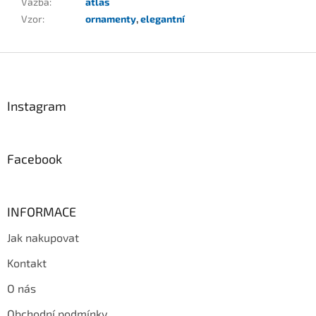
Vazba
:
atlas
Vzor
:
ornamenty
,
elegantní
Z
á
p
a
Instagram
t
í
Facebook
INFORMACE
Jak nakupovat
Kontakt
O nás
Obchodní podmínky