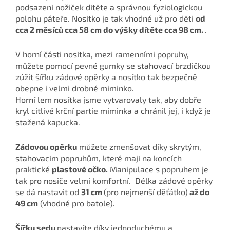
podsazení nožiček dítěte a správnou fyziologickou
polohu páteře. Nosítko je tak vhodné už pro děti
od
cca 2 měsíců cca 58 cm do výšky dítěte cca 98 cm.
.
V horní části nosítka, mezi ramenními popruhy,
můžete pomocí pevné gumky se stahovací brzdičkou
zúžit šířku zádové opěrky a nosítko tak bezpečně
obepne i velmi drobné miminko.
Horní lem nosítka jsme vytvarovaly tak, aby dobře
kryl citlivé krční partie miminka a chránil jej, i když je
stažená kapucka.
Zádovou opěrku
můžete zmenšovat díky skrytým,
stahovacím popruhům, které mají na koncích
praktické
plastové očko.
Manipulace s popruhem je
tak pro nosiče velmi komfortní. Délka zádové opěrky
se dá nastavit od
31 cm
(pro nejmenší děťátko)
až do
49 cm
(vhodné pro batole).
Šířku sedu
nastavíte díky jednoduchému a