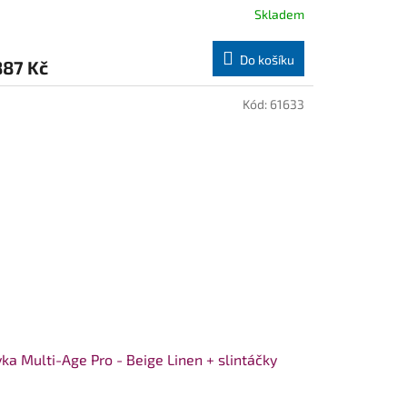
Skladem
měrné
nocení
duktu
Do košíku
887 Kč
Kód:
61633
zdiček.
ka Multi-Age Pro - Beige Linen + slintáčky