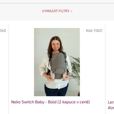
VYMAZAT FILTRY
040
Kód:
11821
Neko Switch Baby - Bold (2 kapuce v ceně)
Len
Al