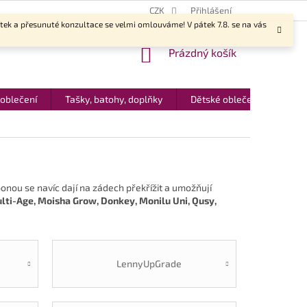
CZK
Přihlášení
ítek a přesunuté konzultace se velmi omlouváme! V pátek 7.8. se na vás
NÁKUPNÍ
Prázdný košík
KOŠÍK
 oblečení
Tašky, batohy, doplňky
Dětské oblečení
Dár
nou se navíc dají na zádech překřížit a umožňují
ti-Age, Moisha Grow, Donkey, Monilu Uni, Qusy,
LennyUpGrade