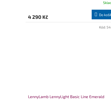
Skla
Do koší
4 290 Kč
Kód:
54
LennyLamb LennyLight Basic Line Emerald