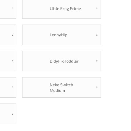
Little Frog Prime
LennyHip
p
DidyFix Toddler
Neko Switch
Medium