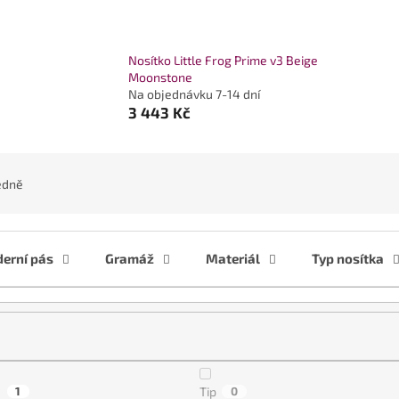
Nosítko Little Frog Prime v3 Beige
Moonstone
Na objednávku 7-14 dní
3 443 Kč
edně
erní pás
Gramáž
Materiál
Typ nosítka
a
1
Tip
0