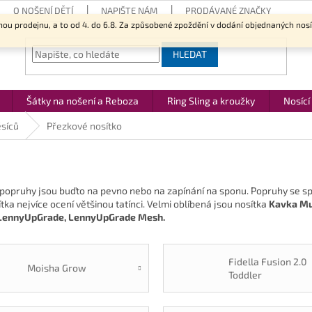
O NOŠENÍ DĚTÍ
NAPIŠTE NÁM
PRODÁVANÉ ZNAČKY
nou prodejnu, a to od 4. do 6.8. Za způsobené zpoždění v dodání objednaných nos
HLEDAT
Šátky na nošení a Reboza
Ring Sling a kroužky
Nosící
ěsíců
Přezkové nosítko
popruhy jsou buďto na pevno nebo na zapínání na sponu. Popruhy se spo
ka nejvíce ocení většinou tatínci. Velmi oblíbená jsou nosítka
Kavka Mul
r, LennyUpGrade, LennyUpGrade Mesh.
Fidella Fusion 2.0
Moisha Grow
Toddler