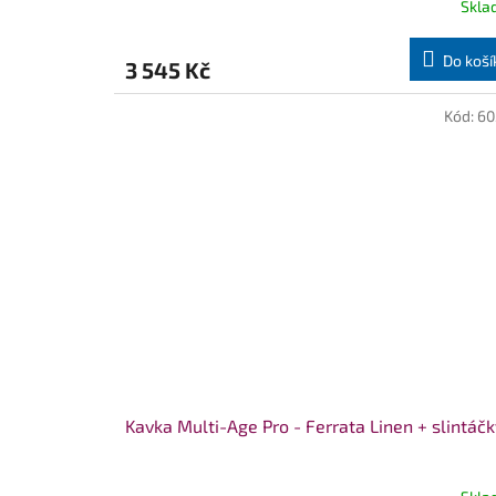
Skla
Do koší
3 545 Kč
Kód:
60
Kavka Multi-Age Pro - Ferrata Linen + slintáčk