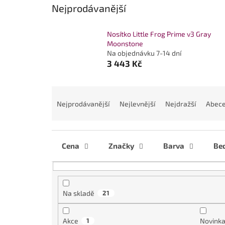
Nejprodávanější
Nosítko Little Frog Prime v3 Gray
Moonstone
Na objednávku 7-14 dní
3 443 Kč
Ř
a
Nejprodávanější
Nejlevnější
Nejdražší
Abec
z
e
n
í
Cena
Značky
Barva
Bed
p
r
o
d
Na skladě
21
u
k
Akce
1
Novink
t