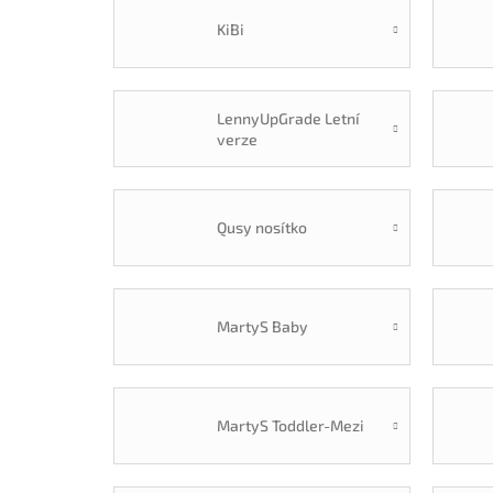
KiBi
LennyUpGrade Letní
verze
Qusy nosítko
MartyS Baby
MartyS Toddler-Mezi