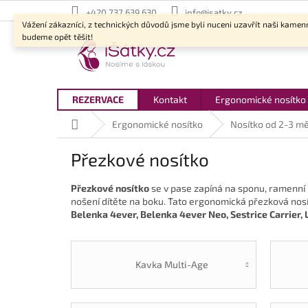
Přejít
+420 737 639 630
info@isatky.cz
na
Vážení zákazníci, z technických důvodů jsme byli nuceni uzavřít naši kamen
obsah
budeme opět těšit!
REZERVACE
Kontakt
Ergonomické nosítko
Domů
Ergonomické nosítko
Nosítko od 2-3 m
Přezkové nosítko
Přezkové nosítko
se v pase zapíná na sponu, ramenní 
nošení dítěte na boku. Tato ergonomická přezková nosít
Belenka 4ever, Belenka 4ever Neo, Sestrice Carrie
Kavka Multi-Age