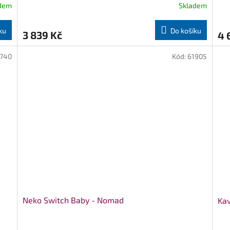
dem
Skladem
ku
Do košíku
3 839 Kč
4 
740
Kód:
61905
Neko Switch Baby - Nomad
Kav