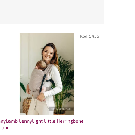
Kód:
54551
nyLamb LennyLight Little Herringbone
mond