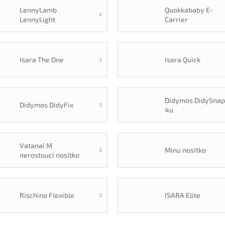
LennyLamb
Quokkababy E-
LennyLight
Carrier
Isara The One
Isara Quick
Didymos DidySna
Didymos DidyFix
4u
Vatanai M
Minu nosítko
nerostoucí nosítko
Rischino Flexible
ISARA Elite