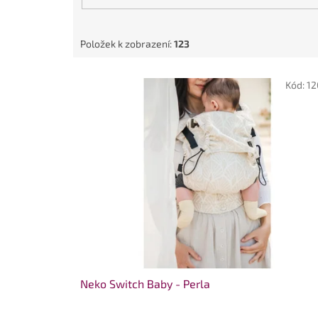
ů
Položek k zobrazení:
123
V
Kód:
12
ý
p
i
s
p
r
o
d
u
k
t
ů
Neko Switch Baby - Perla