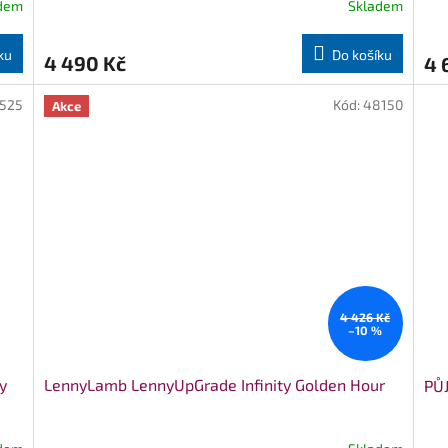
dem
Skladem
ku
Do košíku
4 490 Kč
4 
525
Kód:
48150
Akce
4 426 Kč
–10 %
y
LennyLamb LennyUpGrade Infinity Golden Hour
PŮJ