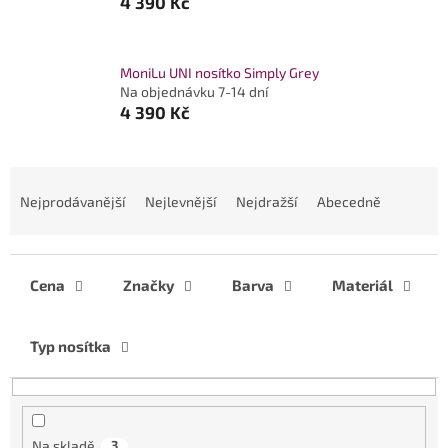
4 390 Kč
MoniLu UNI nosítko Simply Grey
Na objednávku 7-14 dní
4 390 Kč
Ř
a
Nejprodávanější
Nejlevnější
Nejdražší
Abecedně
z
e
n
í
Cena
Značky
Barva
Materiál
p
r
Typ nosítka
o
d
u
k
t
Na skladě
3