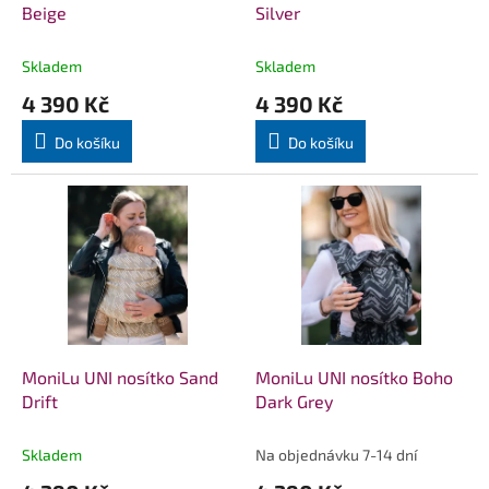
u
Beige
Silver
k
t
Skladem
Skladem
ů
4 390 Kč
4 390 Kč
Do košíku
Do košíku
MoniLu UNI nosítko Sand
MoniLu UNI nosítko Boho
Drift
Dark Grey
Skladem
Na objednávku 7-14 dní