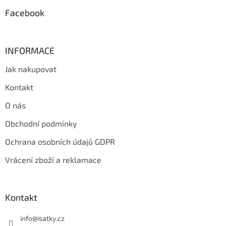
y
Facebook
v
ý
p
i
INFORMACE
s
u
Jak nakupovat
Kontakt
O nás
Obchodní podmínky
Ochrana osobních údajů GDPR
Vrácení zboží a reklamace
Kontakt
info
@
isatky.cz