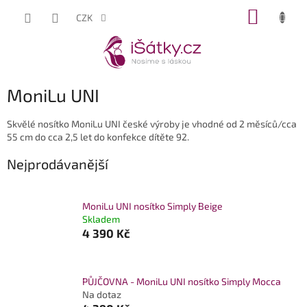
Přejít
NÁKUP
CZK
na
KOŠÍK
obsah
MoniLu UNI
Skvělé nosítko MoniLu UNI české výroby je vhodné od 2 měsíců/cca
55 cm do cca 2,5 let do konfekce dítěte 92.
Nejprodávanější
MoniLu UNI nosítko Simply Beige
Skladem
4 390 Kč
PŮJČOVNA - MoniLu UNI nosítko Simply Mocca
Na dotaz