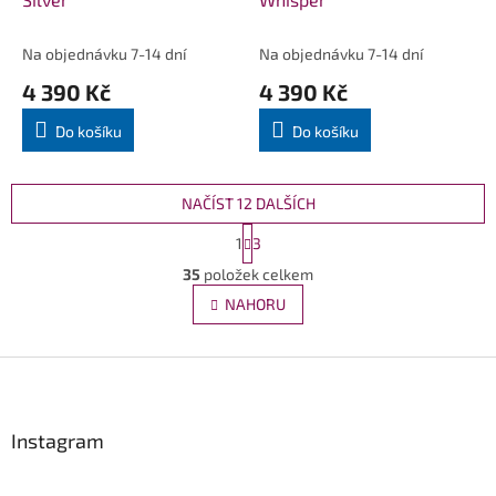
Na objednávku 7-14 dní
Na objednávku 7-14 dní
4 390 Kč
4 390 Kč
Do košíku
Do košíku
NAČÍST 12 DALŠÍCH
S
1
3
t
O
r
35
položek celkem
v
á
l
NAHORU
n
á
k
d
o
v
Z
a
á
c
á
n
í
p
í
p
a
Instagram
r
t
v
í
k