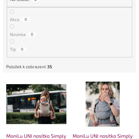
ů
Akce
0
Novinka
0
Tip
0
Položek k zobrazení:
35
V
ý
p
i
s
p
r
o
d
MoniLu UNI nosítko Simply
MoniLu UNI nosítko Simply