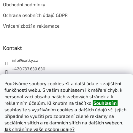
Obchodní podmínky
Ochrana osobních údajů GDPR
Vrácení zboží a reklamace
Kontakt
info
@
isatky.cz
+420 737 639 630
Sledujte nás na Facebooku
Používáme soubory cookies 🍪 a další údaje k zajištění
isatky_cz
funkčnosti webu. S vaším souhlasem i k měření chyb, k
personalizaci obsahu našich webových stránek a k
reklamním účelům. Kliknutím na tlačítko
Souhlasím
Odebírat newsletter
souhlasíte s využíváním cookies a dalších údajů vč. jejich
případného využití pro zobrazení cílené reklamy na
sociálních sítích a reklamních sítích na dalších webech.
PŘIHLÁSIT
Jak chráníme vaše osobní údaje?