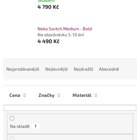
Skladem
4 790 Kč
Neko Switch Medium - Bold
Na objednávku 5-10 dní
4 490 Kč
Ř
a
Nejprodávanější
Nejlevnější
Nejdražší
Abecedně
z
e
n
í
Cena
Značky
Materiál
p
r
o
d
Na skladě
1
u
k