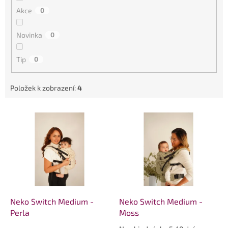
t
Akce
0
ů
Novinka
0
Tip
0
Položek k zobrazení:
4
V
ý
p
i
s
p
r
o
d
Neko Switch Medium -
Neko Switch Medium -
u
Perla
Moss
k