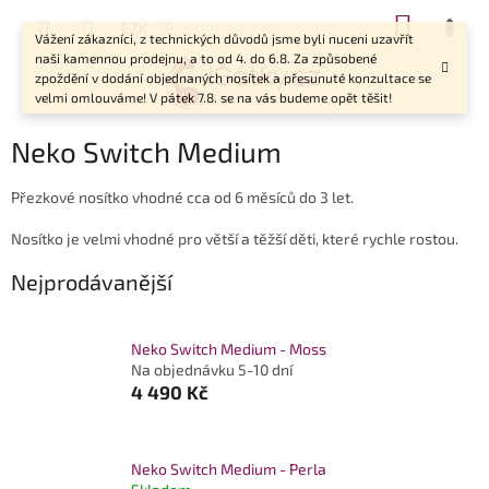
Přejít
NÁKUP
CZK
na
Vážení zákazníci, z technických důvodů jsme byli nuceni uzavřít
KOŠÍK
obsah
naši kamennou prodejnu, a to od 4. do 6.8. Za způsobené
zpoždění v dodání objednaných nosítek a přesunuté konzultace se
velmi omlouváme! V pátek 7.8. se na vás budeme opět těšit!
Neko Switch Medium
Přezkové nosítko vhodné cca od
6 měsíců
do
3
let.
Nosítko je velmi vhodné pro větší a těžší děti, které rychle rostou.
Nejprodávanější
Neko Switch Medium - Moss
Na objednávku 5-10 dní
4 490 Kč
Neko Switch Medium - Perla