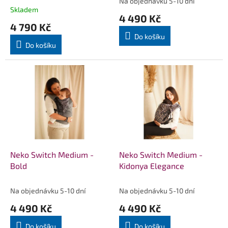
Na objednávku 5-10 dní
Průměrné
t
Skladem
hodnocení
4 490 Kč
ů
produktu
4 790 Kč
je
Do košíku
5,0
Do košíku
z
5
hvězdiček.
Neko Switch Medium -
Neko Switch Medium -
Bold
Kidonya Elegance
Na objednávku 5-10 dní
Na objednávku 5-10 dní
4 490 Kč
4 490 Kč
Do košíku
Do košíku