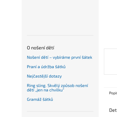
n
e
l
O nošení dětí
Nošení dětí – vybíráme první šátek
Praní a údržba šátků
Nejčastější dotazy
Ring sling. Skvělý způsob nošení
dětí „jen na chvilku“
Popi
Gramáž šátků
Det