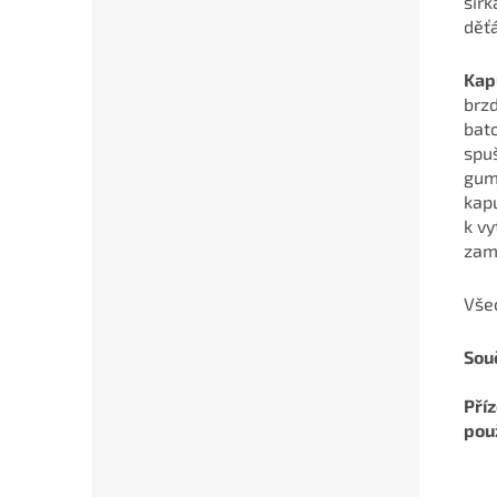
šíř
děťá
Kap
brzd
bat
spuš
gumi
kapu
k vy
zam
Vše
Souč
Příz
použ