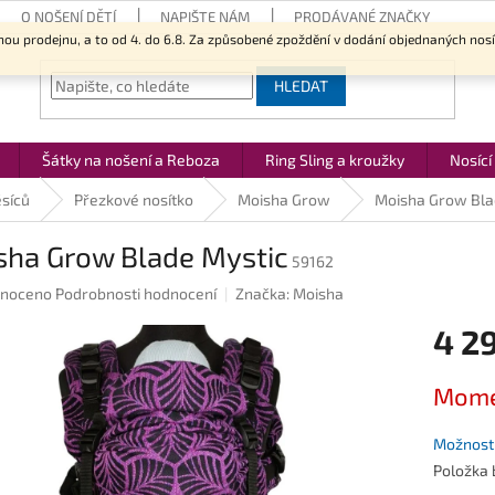
O NOŠENÍ DĚTÍ
NAPIŠTE NÁM
PRODÁVANÉ ZNAČKY
nou prodejnu, a to od 4. do 6.8. Za způsobené zpoždění v dodání objednaných nos
HLEDAT
Šátky na nošení a Reboza
Ring Sling a kroužky
Nosící
ěsíců
Přezkové nosítko
Moisha Grow
Moisha Grow Bla
sha Grow Blade Mystic
59162
né
noceno
Podrobnosti hodnocení
Značka:
Moisha
ení
4 2
u
Měrná
Mome
cena:
ek.
Možnosti
Položka