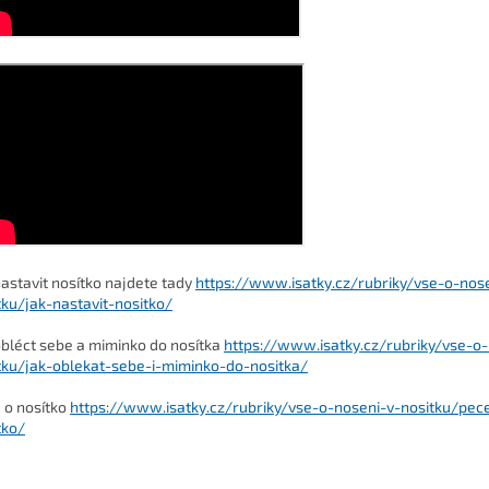
nastavit nosítko najdete tady
https://www.isatky.cz/rubriky/vse-o-nos
tku/jak-nastavit-nositko/
obléct sebe a miminko do nosítka
https://www.isatky.cz/rubriky/vse-o-
tku/jak-oblekat-sebe-i-miminko-do-nositka/
 o nosítko
https://www.isatky.cz/rubriky/vse-o-noseni-v-nositku/pec
tko/