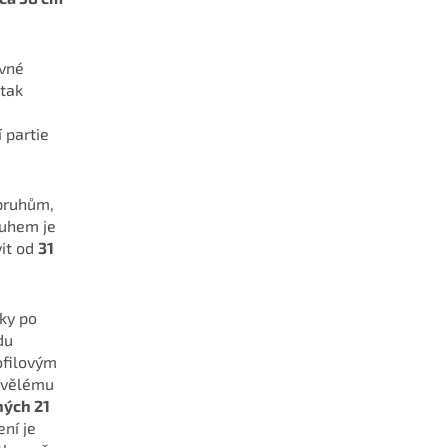
evné
 tak
 partie
pruhům,
uhem je
vit od
31
ky po
du
ofilovým
skvělému
ných 21
ení je