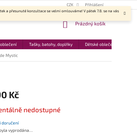
CZK
Přihlášení
ítek a přesunuté konzultace se velmi omlouváme! V pátek 7.8. se na vás
NÁKUPNÍ
Prázdný košík
KOŠÍK
 oblečení
Tašky, batohy, doplňky
Dětské oblečení
Dár
de Mystic
90 Kč
ntálně nedostupné
 doručení
 byla vyprodána…