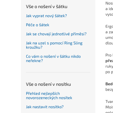
Nos
Vše o nošení v šátku
a id
vys
Jak vyprat nový šátek?
Péče o šátek
Erg
a za
Jak se chovají jednotlivé příměsi?
umož
dlou
Jak na uzel s pomocí Ring Sling
kroužku?
Pro 
Co vám o nošení v šátku nikdo
pře
neřekne?
ruk
po p
Bed
Vše o nošení v nosítku
bez
Přehled nejlepších
novorozeneckých nosítek
Tva
Jak nastavit nosítko?
Moi
polo