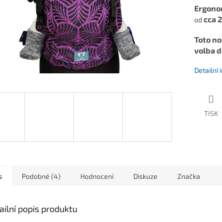
Ergonom
cca 2
od
Toto no
volba d
Detailní
TISK
s
Podobné (4)
Hodnocení
Diskuze
Značka
ailní popis produktu