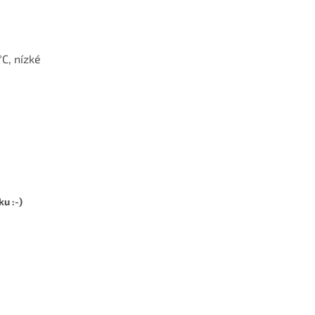
C, nízké
u :-)