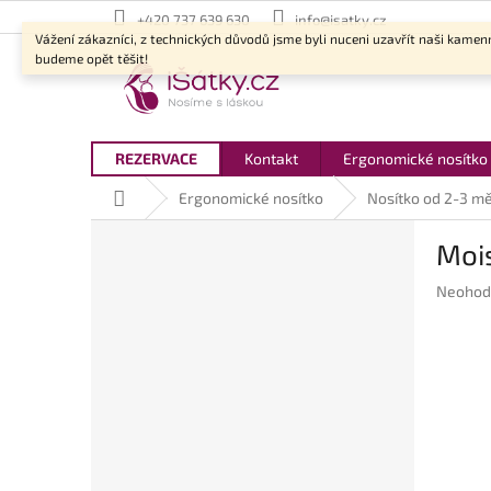
Přejít
+420 737 639 630
info@isatky.cz
na
Vážení zákazníci, z technických důvodů jsme byli nuceni uzavřít naši kamen
obsah
budeme opět těšit!
REZERVACE
Kontakt
Ergonomické nosítko
Domů
Ergonomické nosítko
Nosítko od 2-3 m
P
Moi
o
s
Průměr
Neohod
t
hodnoc
r
produkt
a
je
n
0,0
z
n
5
í
hvězdič
p
a