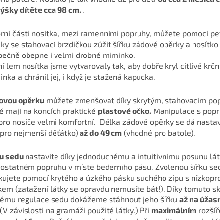
výšky dítěte cca 98 cm.
.
orní části nosítka, mezi ramenními popruhy, můžete pomocí p
y se stahovací brzdičkou zúžit šířku zádové opěrky a nosítko
pečně obepne i velmi drobné miminko.
í lem nosítka jsme vytvarovaly tak, aby dobře kryl citlivé krční
nka a chránil jej, i když je stažená kapucka.
ovou opěrku
můžete zmenšovat díky skrytým, stahovacím po
é mají na koncích praktické
plastové očko.
Manipulace s popr
pro nosiče velmi komfortní. Délka zádové opěrky se dá nasta
(pro nejmenší děťátko)
až do 49 cm
(vhodné pro batole).
ku sedu
nastavíte díky jednoduchému a intuitivnímu posunu lát
ostatném popruhu v místě bederního pásu. Zvolenou šířku se
ixujete pomocí krytého a úzkého pásku suchého zipu s nízkopr
kem (zatažení látky se opravdu nemusíte bát!). Díky tomuto 
tému regulace sedu dokážeme stáhnout jeho šířku
až na úžas
 (V závislosti na gramáži použité látky.) Při
maximálním
rozšíř