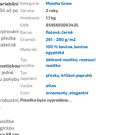
ariabilní
Kategorie
:
Moisha Grow
-34 až po
Záruka
:
2 roky
Hmotnost
:
1.1 kg
EAN
:
8595693003435
lstrování
Barva
:
fialová
,
černá
á přezka
Gramáž
:
261 - 280 g/m2
statečně
100 % bavlna
,
bavlna
Materiál
:
egyptská
Typ
šátkové nosítko
,
rostoucí
netickou
nosítka
:
nosítko
 jedné
Typ
přezky
,
křížení popruhů
zapínání
:
mu pohybu
Vazba
:
atlas
Vzor
:
ornamenty
,
elegantní
robustní,
Položka byla vyprodána…
.
nosítka
ogickou
cca 58 cm