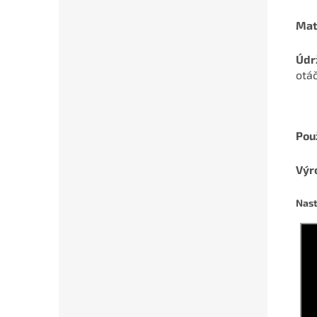
Mat
Údr
otáč
Použ
Výr
Nast