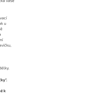
tka vaše
vací
ak u
ně
a
ní
avičku,
délky.
ky“.
né k