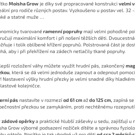
ítko
Moisha Grow
je díky své propracované konstrukci
velmi v
eální pro rodiče různých postav. Vyzkoušeno u postav vel. 32 
oké a statné muže …
onomicky tvarované
ramenní popruhy
mají velmi pohodlné po
ručují maximální komfort i při nošení těžších děti. Dvoucestn
ňuje i tolik oblíbené křížení popruhů. Polstrovaná část je do
há, aby i při překřížení na zádech netlačily tkané popruhy.
lepší rozložení váhy můžete využít hrudní pás, zakončený
mag
zkou
, která se dá velmi jednoduše zapnout a odepnout pomocí
y! Nastavení výšky hrudní přezky je velmi snadné díky hladké
lastové kolejničce.
erní pás
nastavíte v rozmezí
od 61 cm
až
do 125 cm,
zapíná se 
pečnostní přezkou se zamykáním, proti nechtěnému rozepnutí
r
zádové opěrky
a praktické hlubší záševky u sedu, zajišťují u 
sha Grow výborné podsazení nožiček dítěte a správnou fyziol
hu páteře. Nosítko je tak vhodné už pro děti
od cca 2 měsíců 