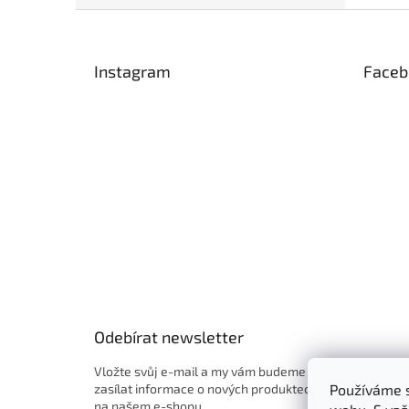
Z
á
p
Instagram
Faceb
a
t
í
Odebírat newsletter
Vložte svůj e-mail a my vám budeme
zasílat informace o nových produktech
Používáme s
na našem e-shopu.