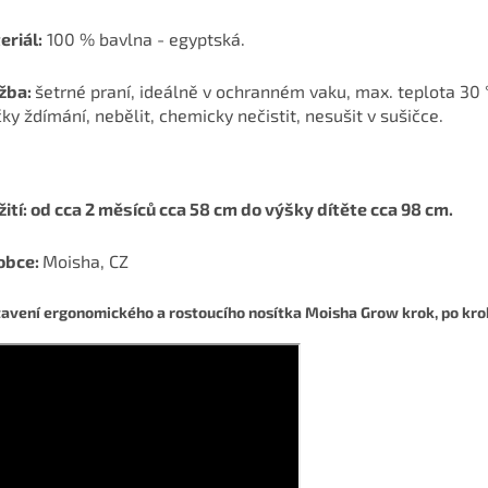
eriál:
100 % bavlna - egyptská.
žba:
šetrné praní, ideálně v ochranném vaku, max. teplota 30 °
ky ždímání, nebělit, chemicky nečistit, nesušit v sušičce.
ití: od cca 2 měsíců cca 58 cm do výšky dítěte cca 98 cm.
obce:
Moisha, CZ
avení ergonomického a rostoucího nosítka Moisha Grow krok, po krok