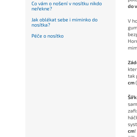
Co vám o nošení v nosítku nikdo
do 
neřekne?
Jak oblékat sebe i miminko do
V h
nosítka?
gumk
bez
Péče o nosítko
Horn
mimi
Zád
kter
tak 
cm
Šíř
sam
zaf
háč
sys
cm
!