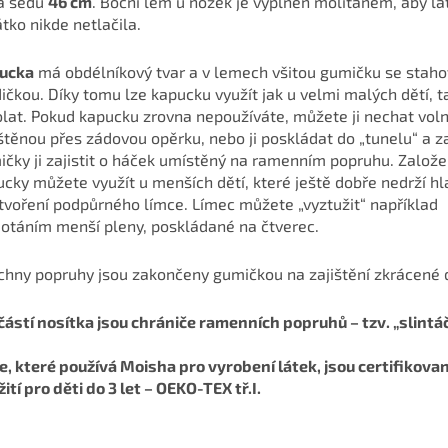
ka sedu
46 cm
. Boční lem u nožek je vyplněn molitanem, aby lá
tko nikde netlačila.
ucka
má obdélníkový tvar a v lemech všitou gumičku se staho
ičkou. Díky tomu lze kapucku využít jak u velmi malých dětí, t
olat. Pokud kapucku zrovna nepoužíváte, můžete ji nechat vol
těnou přes zádovou opěrku, nebo ji poskládat do „tunelu“ a z
čky ji zajistit o háček umístěný na ramenním popruhu. Založe
cky můžete využít u menších dětí, které ještě dobře nedrží hl
tvoření podpůrného límce. Límec můžete „vyztužit“ například
otáním menší pleny, poskládané na čtverec.
chny popruhy jsou zakončeny gumičkou na zajištění zkrácené 
ástí nosítka jsou chrániče ramenních popruhů – tzv. „slintáč
e, které používá Moisha pro vyrobení látek, jsou certifikova
ití pro děti do 3 let – OEKO-TEX tř.I.