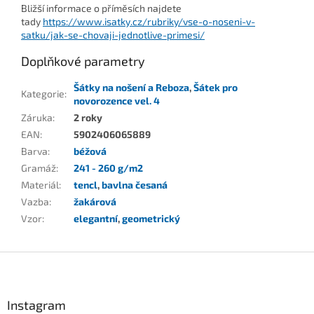
Bližší informace o příměsích najdete
tady
https://www.isatky.cz/rubriky/vse-o-noseni-v-
satku/jak-se-chovaji-jednotlive-primesi/
Doplňkové parametry
Šátky na nošení a Reboza
,
Šátek pro
Kategorie
:
novorozence vel. 4
Záruka
:
2 roky
EAN
:
5902406065889
Barva
:
béžová
Gramáž
:
241 - 260 g/m2
Materiál
:
tencl
,
bavlna česaná
Vazba
:
žakárová
Vzor
:
elegantní
,
geometrický
Z
á
p
a
Instagram