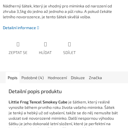
Nádherný šátek, který je vhodný pro miminka od narození od
zhruba 3,5kg do jedno až jednoho a půl roku. A pokud čekáte
letního novorozence, je tento šátek skvělá volba.
Detailní informace
ZEPTAT SE
HLÍDAT
SDÍLET
Popis
Podobné (4)
Hodnocení
Diskuze
Značka
Detailní popis produktu
Little Frog Tencel Smokey Cube
je šátkem, který reálně
vynosíte během prvního roku života vašeho miminka. Šátek
je tenký a hebký už od vybalení, takže se do něj nemusíte bát
uvázat své novorozené miminko. Další nespornou výhodou
šátku je jeho dokonalé letní složení, které je perfektní na