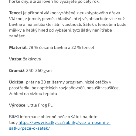
horké dny, ale zároveň ho využijete po celý rok.
Tencel
je přírodní vlákno vyráběné z eukalyptového dřeva.
Vlákno je jemné, pevné, chladivé, hřejivé, absorbuje více než
bavlna a má antibakteriální vlastnosti. Šátek s tencelem bude
měkký a hebký hned od vybalení, tyto šátky není třeba
zanášet.
Materiál
: 78 % česaná bavlna a 22 % tencel
Vazba
: žakárová
Gramáž
: 250-260 gsm
Údržba
:
prát na 30 st, šetrný program, nízké otáčky v
prostředku bez optických rozjasňovačů, nesušit v sušičce,
žehlení na nízkou teplotu
Výrobce
: Little Frog PL
Bližší informace ohledně péče o šátek najdete
tady
https://www.isatky.cz/rubriky/vse-o-noseni-v-
satku/pece-o-satek/