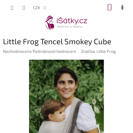
Přejít
NÁKUP
CZK
na
KOŠÍK
obsah
Little Frog Tencel Smokey Cube
Průměrné
Neohodnoceno
Podrobnosti hodnocení
Značka:
Little Frog
hodnocení
produktu
je
0,0
z
5
hvězdiček.