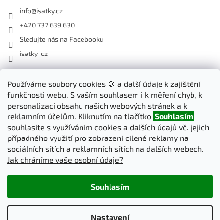
info
@
isatky.cz
+420 737 639 630
Sledujte nás na Facebooku
isatky_cz
Odebírat newsletter
Používáme soubory cookies 🍪 a další údaje k zajištění
funkčnosti webu. S vaším souhlasem i k měření chyb, k
Vložte svůj e-mail a my vám budeme zasílat informace o nových
personalizaci obsahu našich webových stránek a k
produktech na našem e-shopu.
reklamním účelům. Kliknutím na tlačítko
Souhlasím
souhlasíte s využíváním cookies a dalších údajů vč. jejich
E-mail
případného využití pro zobrazení cílené reklamy na
sociálních sítích a reklamních sítích na dalších webech.
Jak chráníme vaše osobní údaje?
PŘIHLÁSIT SE
Souhlasím
Vytvořil Shoptet
Nastavení