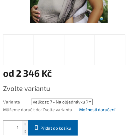
od
2 346 Kč
Měrná
Zvolte variantu
cena:
Varianta
Můžeme doručit do:
Zvolte variantu
Možnosti doručení
Přidat do košíku