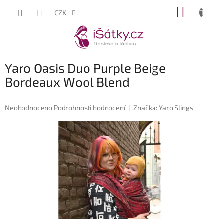
Přejít
NÁKUP
CZK
na
KOŠÍK
obsah
Yaro Oasis Duo Purple Beige
Bordeaux Wool Blend
Průměrné
Neohodnoceno
Podrobnosti hodnocení
Značka:
Yaro Slings
hodnocení
produktu
je
0,0
z
5
hvězdiček.