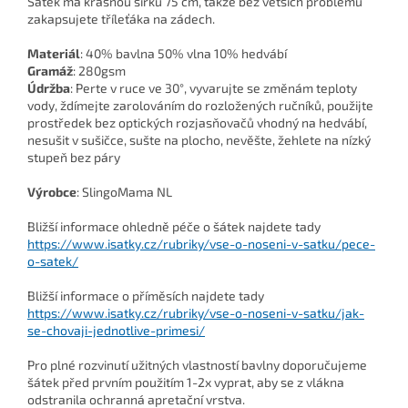
Šátek má krásnou šířku 75 cm, takže bez větších problémů
zakapsujete tříleťáka na zádech.
Materiál
: 4
0% bavlna 50% vlna 10% hedvábí
Gramáž
: 280gsm
Údržba
: Perte v ruce ve 30°, vyvarujte se změnám teploty
vody, ždímejte zarolováním do rozložených ručníků, použijte
prostředek bez optických rozjasňovačů vhodný na hedvábí,
nesušit v sušičce, sušte na plocho, nevěšte, žehlete na nízký
stupeň bez páry
Výrobce
: SlingoMama NL
Bližší informace ohledně péče o šátek najdete tady
https://www.isatky.cz/rubriky/vse-o-noseni-v-satku/pece-
o-satek/
Bližší informace o příměsích najdete tady
https://www.isatky.cz/rubriky/vse-o-noseni-v-satku/jak-
se-chovaji-jednotlive-primesi/
Pro plné rozvinutí užitných vlastností bavlny doporučujeme
šátek před prvním použitím 1-2x vyprat, aby se z vlákna
odstranila ochranná apretační vrstva.