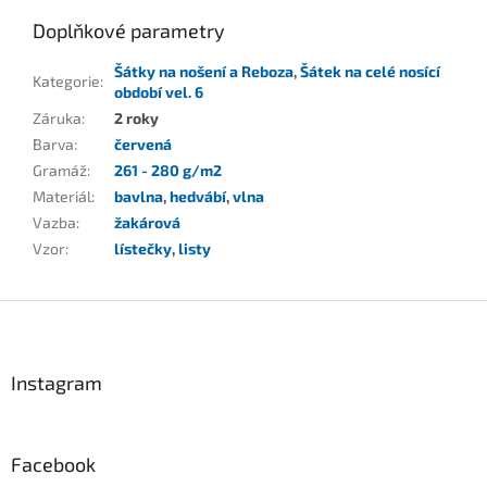
Doplňkové parametry
Šátky na nošení a Reboza
,
Šátek na celé nosící
Kategorie
:
období vel. 6
Záruka
:
2 roky
Barva
:
červená
Gramáž
:
261 - 280 g/m2
Materiál
:
bavlna
,
hedvábí
,
vlna
Vazba
:
žakárová
Vzor
:
lístečky
,
listy
Z
á
p
a
Instagram
t
í
Facebook