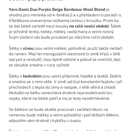
Yaro Oasis Duo Purple Beige Bordeaux Wool Blend
je
vhodný pro miminka od 4-6měsíců a s přehledem si poradí i s
tříleťákovo unavenýma nožkama cestou z kroužku. Proto by
se dal šátek zařadit mezi kousky
na celé nosící období
. Šátek
je středně tenký, hebký, měkký, nadýchaný a velmi nosný.
Svým složení vás bude provázet po všechna roční období.
Šátky s
vlnou
jsou velmi měkké, pohodlné, pruží, takže netlačí
do ramen. Mají termoregulační vlastnosti (v zimě hřejí, v létě
sají pot a nestudí). Jsou špíně odolné a pokud se znečistí, dají
se obvykle snadno v ruce vyčistit.
Šátky s
hedvábím
jsou velmi příjemné, hladké a lesklé. Dobře
a snadno se s nimi váže. V zimě udržují konstantní teplotu i při
přechodech z tepla do zimy a naopak, v létě větrá a chladí.
Hedvábí na šátku zanechává drobné nepravidelnosti tzv.
nopky, které na šátek patří a my je tedy neodtrháváme.
Se šátkem se bude skvěle pracovat i začátečníkovi, na
ramenou bude měkký a velmi pohodlný i pod těžkým dítkem,
odpustím vám drobné chybičky v úvazu.