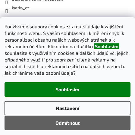
isatky_cz
Odebírat newsletter
Používáme soubory cookies 🍪 a další údaje k zajištění
funkčnosti webu. S vaším souhlasem i k měření chyb, k
Vložte svůj e-mail a my vám budeme zasílat informace o nových
personalizaci obsahu našich webových stránek a k
produktech na našem e-shopu.
reklamním účelům. Kliknutím na tlačítko
Souhlasím
souhlasíte s využíváním cookies a dalších údajů vč. jejich
E-mail
případného využití pro zobrazení cílené reklamy na
sociálních sítích a reklamních sítích na dalších webech.
Jak chráníme vaše osobní údaje?
PŘIHLÁSIT SE
Souhlasím
Vytvořil Shoptet
Nastavení
Copyright 2026
iSatky.cz
. Všechna práva vyhrazena.
Upravit
Odmítnout
nastavení cookies