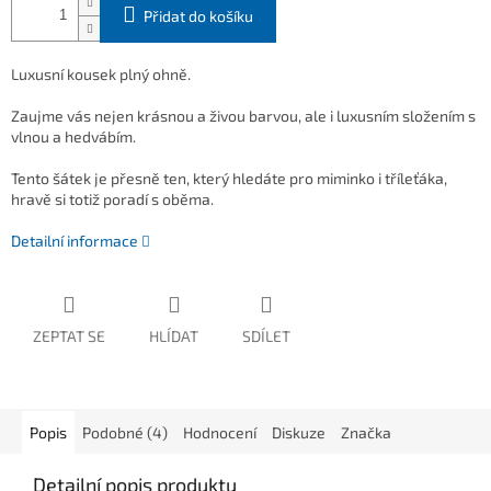
Přidat do košíku
Luxusní kousek plný ohně.
Zaujme vás nejen krásnou a živou barvou, ale i luxusním složením s
vlnou a hedvábím.
Tento šátek je přesně ten, který hledáte pro miminko i tříleťáka,
hravě si totiž poradí s oběma.
Detailní informace
ZEPTAT SE
HLÍDAT
SDÍLET
Popis
Podobné (4)
Hodnocení
Diskuze
Značka
Detailní popis produktu