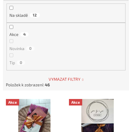
u
k
t
Na skladě
12
ů
Akce
4
Novinka
0
Tip
0
VYMAZAT FILTRY
Položek k zobrazení:
46
V
Akce
Akce
ý
p
i
s
p