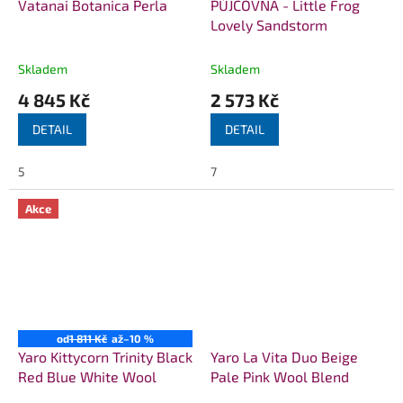
Vatanai Botanica Perla
PŮJČOVNA - Little Frog
Lovely Sandstorm
Skladem
Skladem
4 845 Kč
2 573 Kč
DETAIL
DETAIL
5
7
Akce
od
1 811 Kč
až
–10 %
Yaro Kittycorn Trinity Black
Yaro La Vita Duo Beige
Red Blue White Wool
Pale Pink Wool Blend