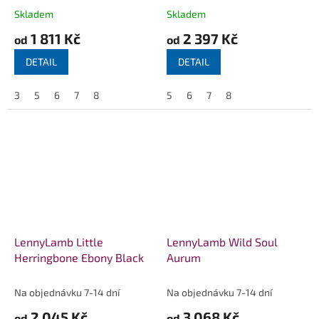
Skladem
Skladem
1 811 Kč
2 397 Kč
od
od
DETAIL
DETAIL
3
5
6
7
8
5
6
7
8
LennyLamb Little
LennyLamb Wild Soul
Herringbone Ebony Black
Aurum
Na objednávku 7-14 dní
Na objednávku 7-14 dní
2 045 Kč
3 068 Kč
od
od