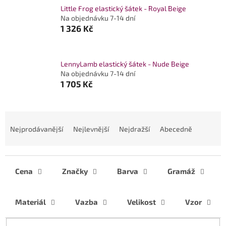
Little Frog elastický šátek - Royal Beige
Na objednávku 7-14 dní
1 326 Kč
LennyLamb elastický šátek - Nude Beige
Na objednávku 7-14 dní
1 705 Kč
Ř
a
Nejprodávanější
Nejlevnější
Nejdražší
Abecedně
z
e
n
í
Cena
Značky
Barva
Gramáž
p
r
Materiál
Vazba
Velikost
Vzor
o
d