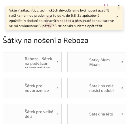
Přejít
NÁKUP
CZK
na
Vážení zákazníci, z technických důvodů jsme byli nuceni uzavřít
KOŠÍK
obsah
naši kamennou prodejnu, a to od 4. do 6.8. Za způsobené
zpoždění v dodání objednaných nosítek a přesunuté konzultace se
velmi omlouváme! V pátek 7.8. se na vás budeme opět těšit!
Šátky na nošení a Reboza
Rebozo - šátek
Šátky Mum
na podvázání
Muah
těhotenského
bříška
Šátek pro
Šátek na celé
novorozence
nosící období
Šátek pro velké
Šátek na léto
děti