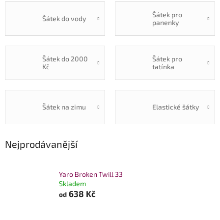
Šátek pro
Šátek do vody
panenky
Šátek do 2000
Šátek pro
Kč
tatínka
Šátek na zimu
Elastické šátky
Nejprodávanější
Yaro Broken Twill 33
Skladem
638 Kč
od