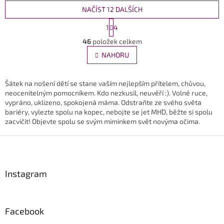
NAČÍST 12 DALŠÍCH
S
1
4
t
O
r
46
položek celkem
v
á
l
NAHORU
n
á
k
d
o
v
a
Šátek na nošení dětí se stane vaším nejlepším přítelem, chůvou,
á
c
neocenitelným pomocníkem. Kdo nezkusil, neuvěří :). Volné ruce,
n
í
vypráno, uklizeno, spokojená máma. Odstraňte ze svého světa
í
p
bariéry, vylezte spolu na kopec, nebojte se jet MHD, běžte si spolu
r
zacvičit! Objevte spolu se svým miminkem svět novýma očima.
v
Z
k
y
á
v
p
ý
a
Instagram
p
t
i
í
s
u
Facebook