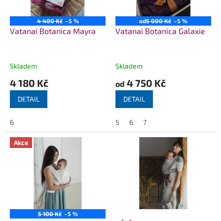
r
o
4 400 Kč
–5 %
od
5 000 Kč
–5 %
d
Vatanai Botanica Mayra
Vatanai Botanica Galaxie
u
k
t
Skladem
Skladem
ů
4 180 Kč
4 750 Kč
od
DETAIL
DETAIL
6
5
6
7
Akce
5 100 Kč
–5 %