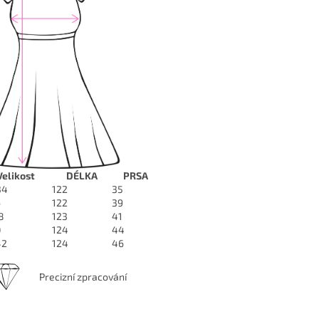
Velikost
DÉLKA
PRSA
34
122
35
6
122
39
8
123
41
0
124
44
42
124
46
Precizní zpracování