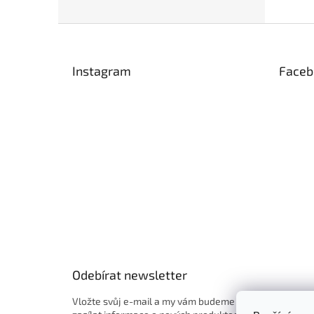
Z
á
p
Instagram
Faceb
a
t
í
Odebírat newsletter
Vložte svůj e-mail a my vám budeme