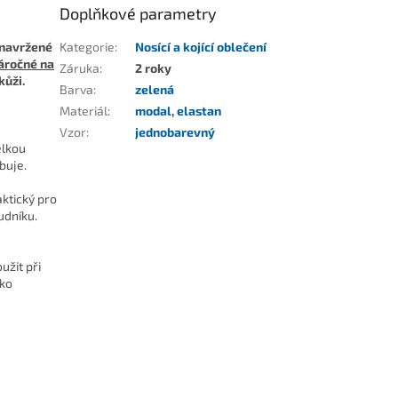
Doplňkové parametry
 navržené
Kategorie
:
Nosící a kojící oblečení
áročné na
Záruka
:
2 roky
kůži.
Barva
:
zelená
Materiál
:
modal
,
elastan
Vzor
:
jednobarevný
elkou
buje.
ktický pro
udníku.
užit při
nko