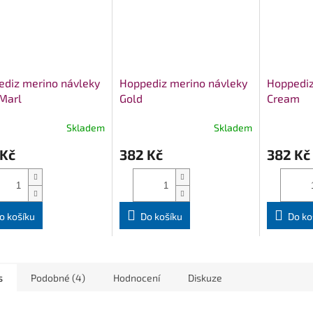
diz merino návleky
Hoppediz merino návleky
Hoppediz
Marl
Gold
Cream
Skladem
Skladem
 Kč
382 Kč
382 Kč
o košíku
Do košíku
Do ko
s
Podobné (4)
Hodnocení
Diskuze