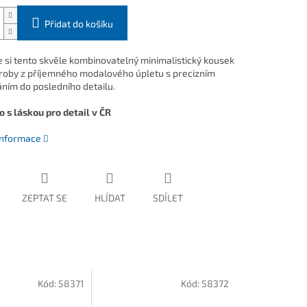
Přidat do košíku
e si tento skvěle kombinovatelný minimalistický kousek
roby z příjemného modalového úpletu s precizním
ním do posledního detailu.
 s láskou pro detail v ČR
 informace
ZEPTAT SE
HLÍDAT
SDÍLET
Kód:
58371
Kód:
58372