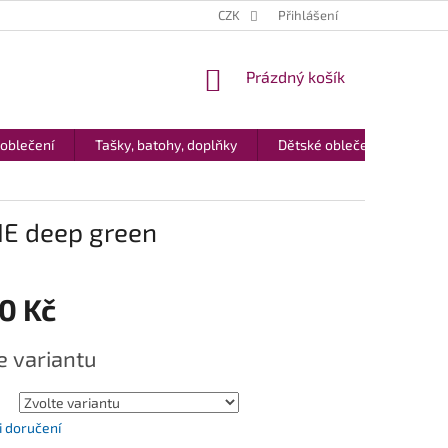
CZK
Přihlášení
NÁKUPNÍ
Prázdný košík
KOŠÍK
 oblečení
Tašky, batohy, doplňky
Dětské oblečení
Dár
IE deep green
0 Kč
e variantu
 doručení