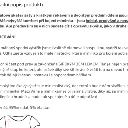
ailní popis produktu
lové skater šaty s krátkým rukávem a dvojitým předním dílem jsou
Váš nejvyšší komfort při kojení miminka – jsou
hebké, prodyšné a nen
bu
. Ale především se v nich budete cítit opravdu skvěle, jako v druhé 
ACOVÁNÍ:
amáhaný spodní výstřih jsme kvalitně olemovali paspulkou, vydrží tak v
ž. Odhalujete vždy jen to malé místečko, které miminko pro kojení potře
rchní část pod prsy je zakončena ŠIROKÝM 3CM LEMEM. Ten je nejen pra
ný přístup ke kojení, ale právě díky své šíři krásně vrátí top na obvod hr
 tak dělají krásnou postavu i s poporodním bříškem.
ysoký lodičkový výstřih je minimalistický, decentní a bude Vám skvěle slo
ní miminka. Mezi Vámi a miminkem je příjemná vrstva, díky níž se mimi
ilepí na hrudník a bude tak spokojeně a déle odpočívat.
riál: 95%modal, 5% elastan