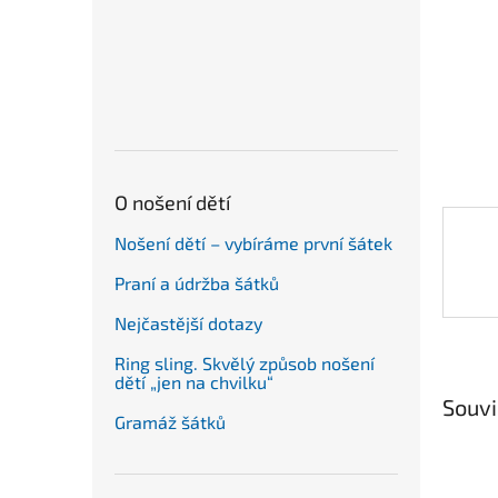
n
e
l
O nošení dětí
Nošení dětí – vybíráme první šátek
Praní a údržba šátků
Nejčastější dotazy
Ring sling. Skvělý způsob nošení
dětí „jen na chvilku“
Souvi
Gramáž šátků