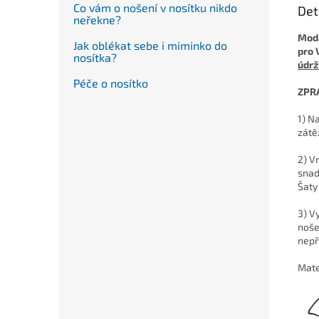
Co vám o nošení v nosítku nikdo
Det
neřekne?
Moda
Jak oblékat sebe i miminko do
pro 
nosítka?
údrž
Péče o nosítko
ZPR
1) N
zátě
2) V
snad
Šaty
3) V
noše
nepř
Mate