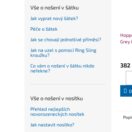
Vše o nošení v šátku
Jak vyprat nový šátek?
Péče o šátek
Hoppe
Jak se chovají jednotlivé příměsi?
Grey 
Jak na uzel s pomocí Ring Sling
kroužku?
382
Co vám o nošení v šátku nikdo
neřekne?
D
Vše o nošení v nosítku
Přehled nejlepších
novorozeneckých nosítek
Popi
Jak nastavit nosítko?