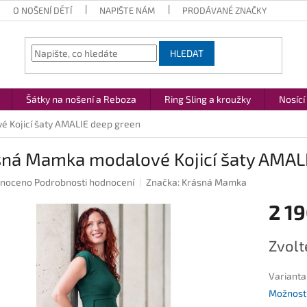
O NOŠENÍ DĚTÍ
NAPIŠTE NÁM
PRODÁVANÉ ZNAČKY
HLEDAT
Šátky na nošení a Reboza
Ring Sling a kroužky
Nosící
 Kojicí šaty AMALIE deep green
sná Mamka modalové Kojicí šaty AMAL
né
noceno
Podrobnosti hodnocení
Značka:
Krásná Mamka
ení
2 19
u
Měrná
Zvolt
cena:
ek.
Varianta
Možnosti