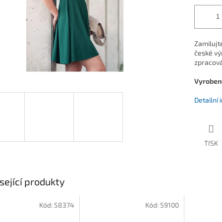
Zamilujt
české vý
zpracová
Vyrobeno
Detailní
TISK
sející produkty
Kód:
58374
Kód:
59100