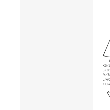
XS/
S/3
M/3
L/4
XL/