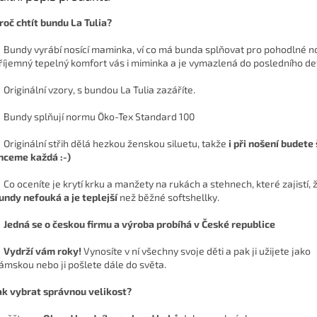
roč chtít bundu La Tulia?
 Bundy vyrábí nosící maminka, ví co má bunda splňovat pro pohodlné n
říjemný tepelný komfort vás i miminka a je vymazlená do posledního det
 Originální vzory, s bundou La Tulia zazáříte.
 Bundy splňují normu Öko-Tex Standard 100
 Originální střih dělá hezkou ženskou siluetu, takže
i při nošení budete 
hceme každá :-)
 Co oceníte je krytí krku a manžety na rukách a stehnech, které zajistí, 
undy nefouká a je teplejší
než běžné softshellky.
✔
Jedná se o českou firmu a výroba probíhá v České republice
✔
Vydrží vám roky!
Vynosíte v ní všechny svoje děti a pak ji užijete jako
ámskou nebo ji pošlete dále do světa.
ak vybrat správnou velikost?