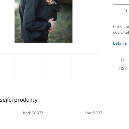
Hurá, kon
nosící ta
Detailní
TISK
sející produkty
Kód:
58372
Kód:
58371