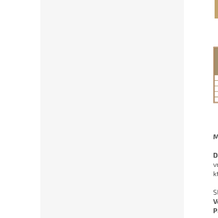
M
D
v
k
S
V
P