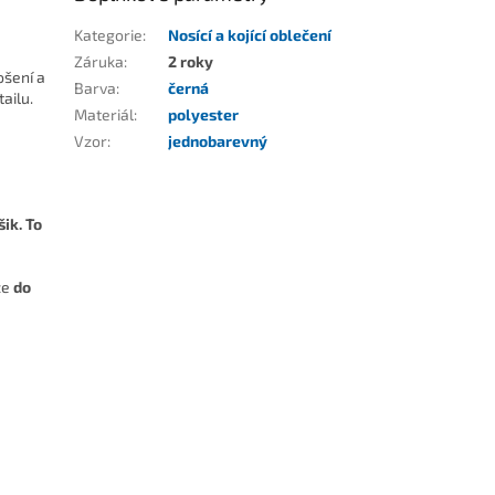
Kategorie
:
Nosící a kojící oblečení
Záruka
:
2 roky
ošení a
Barva
:
černá
ailu.
Materiál
:
polyester
Vzor
:
jednobarevný
šik. To
že
do