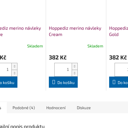
diz merino návleky
Hoppediz merino návleky
Hoppediz
re
Cream
Gold
Skladem
Skladem
 Kč
382 Kč
382 Kč
o košíku
Do košíku
Do ko
s
Podobné (4)
Hodnocení
Diskuze
ailní popis produktu