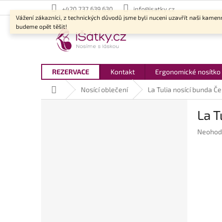
Přejít
+420 737 639 630
info@isatky.cz
na
Vážení zákazníci, z technických důvodů jsme byli nuceni uzavřít naši kamen
obsah
budeme opět těšit!
REZERVACE
Kontakt
Ergonomické nosítko
Domů
Nosící oblečení
La Tulia nosící bunda Č
P
La T
o
s
Průměr
Neohod
t
hodnoc
r
produkt
a
je
n
0,0
z
n
5
í
hvězdič
p
a