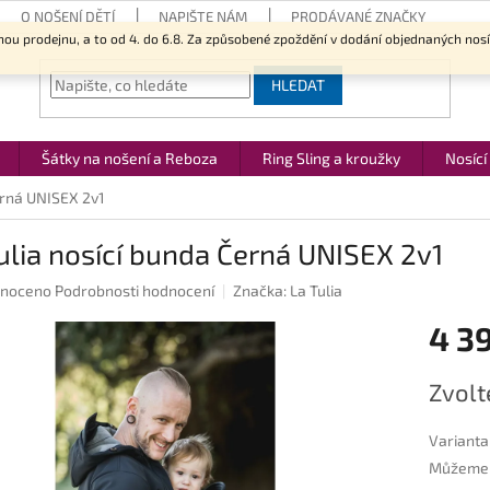
O NOŠENÍ DĚTÍ
NAPIŠTE NÁM
PRODÁVANÉ ZNAČKY
nou prodejnu, a to od 4. do 6.8. Za způsobené zpoždění v dodání objednaných nos
HLEDAT
Šátky na nošení a Reboza
Ring Sling a kroužky
Nosící
erná UNISEX 2v1
ulia nosící bunda Černá UNISEX 2v1
né
noceno
Podrobnosti hodnocení
Značka:
La Tulia
ení
4 3
u
Měrná
Zvolt
cena:
ek.
Varianta
Můžeme d