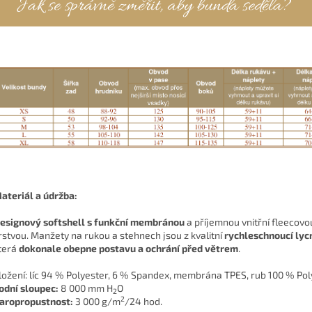
ateriál a údržba:
esignový softshell s funkční membránou
a příjemnou vnitřní fleecovo
rstvou. Manžety na rukou a stehnech jsou z kvalitní
rychleschnoucí lyc
terá
dokonale obepne postavu a ochrání před větrem
.
ložení: líc 94 % Polyester, 6 % Spandex, membrána TPES, rub 100 % Pol
odní sloupec:
8 000 mm H
O
2
2
aropropustnost:
3 000 g/m
/24 hod.