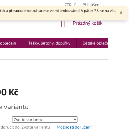
CZK
Přihlášení
ítek a přesunuté konzultace se velmi omlouváme! V pátek 7.8. se na vás
NÁKUPNÍ
Prázdný košík
KOŠÍK
 oblečení
Tašky, batohy, doplňky
Dětské oblečení
Dár
90 Kč
e variantu
oručit do:
Zvolte variantu
Možnosti doručení