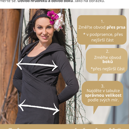
měřte se.
Obvod hrudníku a obvod boků
. Jako na obrázku.