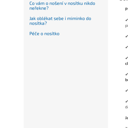
Co vám o nošení v nosítku nikdo
neřekne?
P
Jak oblékat sebe i miminko do
✔
nosítka?
p
Péče o nosítko
✔
✔
✔
c
✔
b
d
J