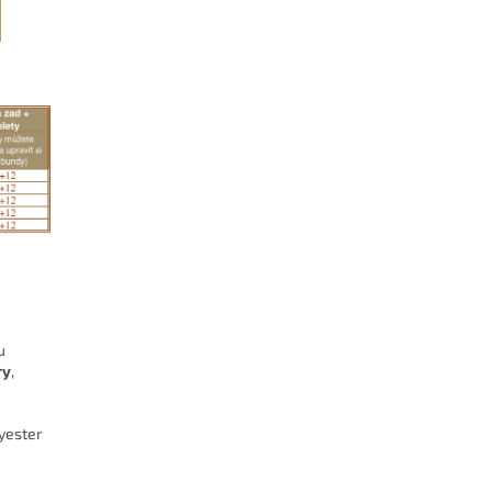
u
ry
,
yester