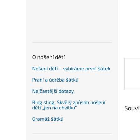
n
e
l
O nošení dětí
Nošení dětí – vybíráme první šátek
Praní a údržba šátků
Nejčastější dotazy
Ring sling. Skvělý způsob nošení
Souvi
dětí „jen na chvilku“
Gramáž šátků