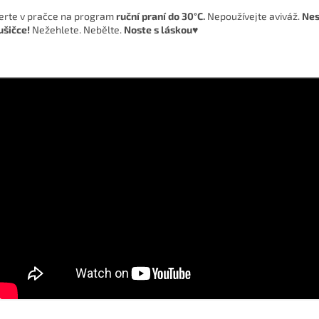
erte v pračce na program
ruční praní do 30°C.
Nepoužívejte aviváž.
Nes
ušičce!
Nežehlete. Nebělte.
Noste s láskou♥