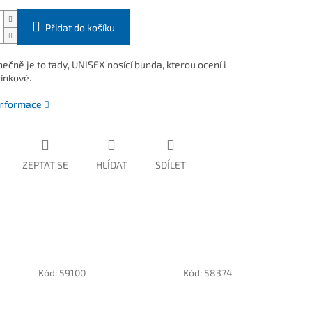
Přidat do košíku
ečně je to tady, UNISEX nosící bunda, kterou ocení i
tínkové.
 informace
ZEPTAT SE
HLÍDAT
SDÍLET
Kód:
59100
Kód:
58374