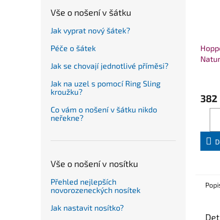
Vše o nošení v šátku
Jak vyprat nový šátek?
Hoppe
Péče o šátek
Natu
Jak se chovají jednotlivé příměsi?
Jak na uzel s pomocí Ring Sling
kroužku?
382
Co vám o nošení v šátku nikdo
neřekne?
D
Vše o nošení v nosítku
Přehled nejlepších
Popi
novorozeneckých nosítek
Jak nastavit nosítko?
Det