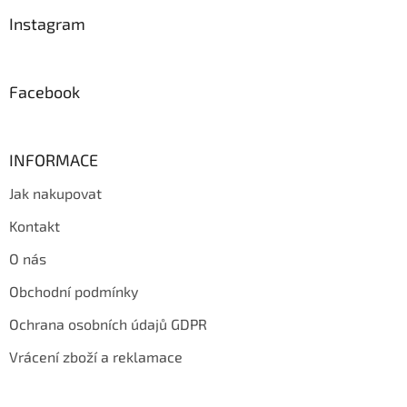
p
a
Instagram
t
í
Facebook
INFORMACE
Jak nakupovat
Kontakt
O nás
Obchodní podmínky
Ochrana osobních údajů GDPR
Vrácení zboží a reklamace