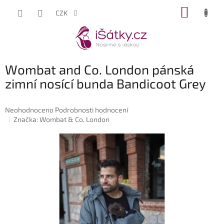
Přejít
NÁKUP
CZK
na
KOŠÍK
obsah
Wombat and Co. London pánská
zimní nosící bunda Bandicoot Grey
Průměrné
Neohodnoceno
Podrobnosti hodnocení
hodnocení
Značka:
Wombat & Co. London
produktu
je
0,0
z
5
hvězdiček.