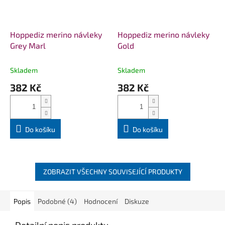
Hoppediz merino návleky
Hoppediz merino návleky
Grey Marl
Gold
Skladem
Skladem
382 Kč
382 Kč
Do košíku
Do košíku
ZOBRAZIT VŠECHNY SOUVISEJÍCÍ PRODUKTY
Popis
Podobné (4)
Hodnocení
Diskuze
Detailní popis produktu