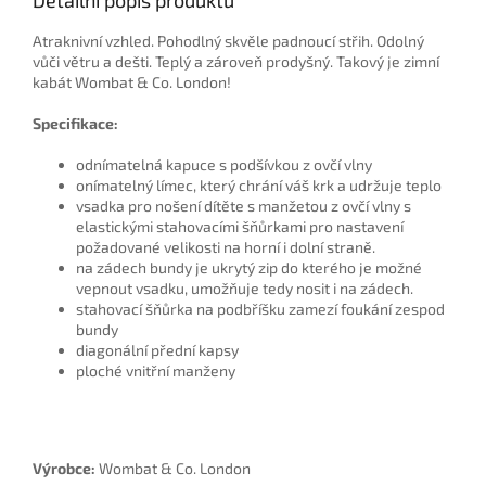
Atraknivní vzhled. Pohodlný skvěle padnoucí střih. Odolný
vůči větru a dešti. Teplý a zároveň prodyšný. Takový je zimní
kabát Wombat & Co. London!
Specifikace:
odnímatelná kapuce s podšívkou z ovčí vlny
onímatelný límec, který chrání váš krk a udržuje teplo
vsadka pro nošení dítěte s manžetou z ovčí vlny s
elastickými stahovacími šňůrkami pro nastavení
požadované velikosti na horní i dolní straně.
na zádech bundy je ukrytý zip do kterého je možné
vepnout vsadku, umožňuje tedy nosit i na zádech.
stahovací šňůrka na podbříšku zamezí foukání zespod
bundy
diagonální přední kapsy
ploché vnitřní manženy
Výrobce:
Wombat & Co. London