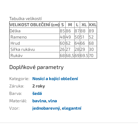
Tabulka velikostí
VELIKOST OBLEČENÍ (cm)
S
M
L
XL
XXL
Délka
85
86
87
88
89
Rameno
48
49
50
51
52
Hrud
60
62
64
66
68
Sířka rukávu
26
27
28
29
30
Rukáv
68
68,5
69
69.5
70
Doplňkové parametry
Kategorie
:
Nosící a kojící oblečení
Záruka
:
2 roky
Barva
:
šedá
Materiál
:
bavlna
,
vlna
Vzor
:
jednobarevný
,
elegantní
Z
á