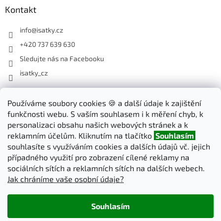
Kontakt
info
@
isatky.cz
+420 737 639 630
Sledujte nás na Facebooku
isatky_cz
Odebírat newsletter
Používáme soubory cookies 🍪 a další údaje k zajištění
funkčnosti webu. S vaším souhlasem i k měření chyb, k
Vložte svůj e-mail a my vám budeme zasílat informace o nových
personalizaci obsahu našich webových stránek a k
produktech na našem e-shopu.
reklamním účelům. Kliknutím na tlačítko
Souhlasím
souhlasíte s využíváním cookies a dalších údajů vč. jejich
E-mail
případného využití pro zobrazení cílené reklamy na
sociálních sítích a reklamních sítích na dalších webech.
Jak chráníme vaše osobní údaje?
PŘIHLÁSIT SE
Souhlasím