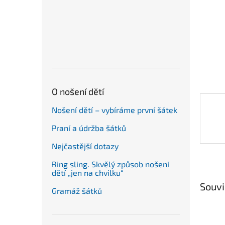
n
e
l
O nošení dětí
Nošení dětí – vybíráme první šátek
Praní a údržba šátků
Nejčastější dotazy
Ring sling. Skvělý způsob nošení
dětí „jen na chvilku“
Souvi
Gramáž šátků