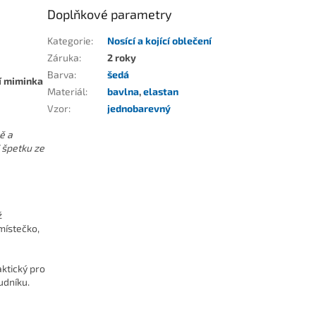
Doplňkové parametry
Kategorie
:
Nosící a kojící oblečení
Záruka
:
2 roky
Barva
:
šedá
ení miminka
Materiál
:
bavlna
,
elastan
Vzor
:
jednobarevný
ě a
 špetku ze
ž
místečko,
ktický pro
udníku.