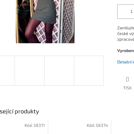
Zamilujt
české vý
zpracová
Vyrobeno
Detailní
TISK
sející produkty
Kód:
58371
Kód:
58374