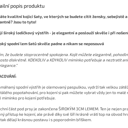
ailní popis produktu
áte kvalitní kojicí šaty, ve kterých se budete cítit žensky, sebejistě a
antně? Jsou to tyto!
jí široký lodičkový výstřih - je elegantní a poslouží skvěle i při noš
roký spodní lem šatů skvěle padne a nikam se neposouvá
ím, že budete stoprocentně spokojena. Kojit můžete elegantně, pohodln
osto diskrétně. KDEKOLIV a KDYKOLIV miminko potřebuje a neztratit ani
elegance.“
ACOVÁNÍ:
amáhaný spodní výstřih je olemovaný paspulkou, vydrží tak velkou zátě
tálého popotahování, pro kojení si pak můžete vybrat vždy jen to malé 
é miminko pro kojení potřebuje.
rchní část pod prsy je zakončena ŠIROKÝM 3CM LEMEM. Ten je nejen pra
ný přístup ke kojení, ale právě díky své šíři krásně vrátí top na obvod hr
 tak dělají krásnou postavu i s poporodním bříškem.