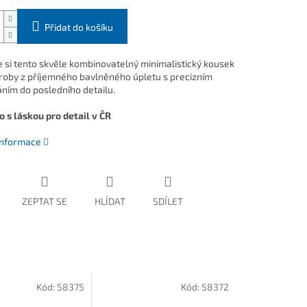
Přidat do košíku
e si tento skvěle kombinovatelný minimalistický kousek
roby z příjemného bavlněného úpletu s precizním
ním do posledního detailu.
 s láskou pro detail v ČR
 informace
ZEPTAT SE
HLÍDAT
SDÍLET
Kód:
58375
Kód:
58372