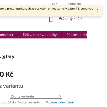
CZK
Přihlášení
ítek a přesunuté konzultace se velmi omlouváme! V pátek 7.8. se na vás
NÁKUPNÍ
Prázdný košík
KOŠÍK
 oblečení
Tašky, batohy, doplňky
Dětské oblečení
Dár
 grey
0 Kč
e variantu
oručit do:
Zvolte variantu
Možnosti doručení