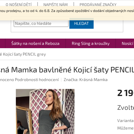
O NOŠENÍ DĚTÍ
NAPIŠTE NÁM
PRODÁVANÉ ZNAČKY
nou prodejnu, a to od 4. do 6.8. Za způsobené zpoždění v dodání objednaných nos
HLEDAT
Šátky na nošení a Reboza
Ring Sling a kroužky
Nosící
Kojicí šaty PENCIL grey
ná Mamka bavlněné Kojicí šaty PENCIL
né
noceno
Podrobnosti hodnocení
Značka:
Krásná Mamka
ení
2 19
u
Měrná
Zvolt
cena:
ek.
Varianta
Můžeme d