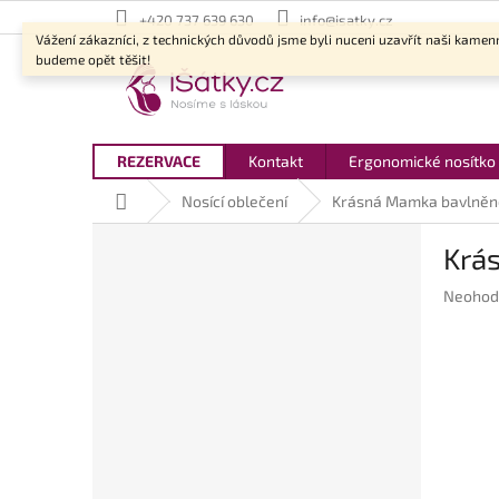
Přejít
+420 737 639 630
info@isatky.cz
na
Vážení zákazníci, z technických důvodů jsme byli nuceni uzavřít naši kamen
obsah
budeme opět těšit!
REZERVACE
Kontakt
Ergonomické nosítko
Domů
Nosící oblečení
Krásná Mamka bavlněné 
P
Krás
o
s
Průměr
Neohod
t
hodnoc
r
produkt
a
je
n
0,0
z
n
5
í
hvězdič
p
a