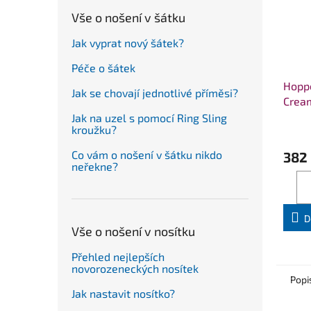
Vše o nošení v šátku
Jak vyprat nový šátek?
Péče o šátek
Hoppe
Jak se chovají jednotlivé příměsi?
Crea
Jak na uzel s pomocí Ring Sling
kroužku?
Co vám o nošení v šátku nikdo
382
neřekne?
D
Vše o nošení v nosítku
Přehled nejlepších
novorozeneckých nosítek
Popi
Jak nastavit nosítko?