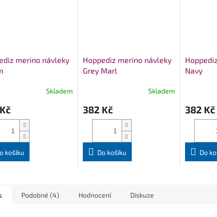
diz merino návleky
Hoppediz merino návleky
Hoppediz
m
Grey Marl
Navy
Skladem
Skladem
 Kč
382 Kč
382 Kč
o košíku
Do košíku
Do ko
s
Podobné (4)
Hodnocení
Diskuze