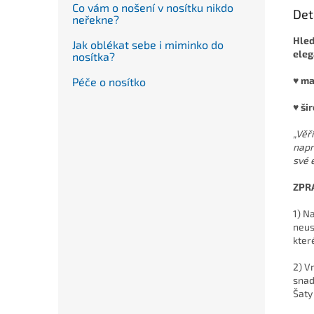
Co vám o nošení v nosítku nikdo
Det
neřekne?
Hled
Jak oblékat sebe i miminko do
eleg
nosítka?
♥ ma
Péče o nosítko
♥ ši
„Věř
napr
své 
ZPR
1) N
neus
kter
2) V
snad
Šaty