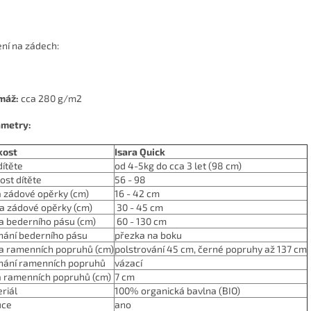
ní na zádech:
máž:
cca 280 g/m2
metry:
kost
Isara Quick
dítěte
od 4-5kg do cca 3 let (98 cm)
kost dítěte
56 - 98
a zádové opěrky (cm)
16
- 42 cm
a zádové opěrky (cm)
30 - 45 cm
a bederního pásu (cm)
60 - 130 cm
nání bederního pásu
přezka na boku
a ramenních popruhů (cm)
polstrování 45 cm, černé popruhy až 137 cm
nání ramenních popruhů
vázací
a ramenních popruhů (cm)
7 cm
riál
100% organická bavlna (BIO)
uce
ano