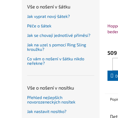
Vše o nošení v šátku
Jak vyprat nový šátek?
Hopp
Péče o šátek
beder
Jak se chovají jednotlivé příměsi?
Jak na uzel s pomocí Ring Sling
kroužku?
509
Co vám o nošení v šátku nikdo
neřekne?
D
Vše o nošení v nosítku
Přehled nejlepších
Popi
novorozeneckých nosítek
Jak nastavit nosítko?
Det