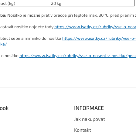
ost (kg)
20 kg
žba:
Nosítko je možné prát v pračce při teplotě max. 30 °C, před praním
nastavit nosítko najdete tady
https://www.isatky.cz/rubriky/vse-o-nose
obléct sebe a miminko do nosítka
https://www.isatky.cz/rubriky/vse-o
tka/
 o nosítko
https://www.isatky.cz/rubriky/vse-o-noseni-v-nositku/pec
ook
INFORMACE
Jak nakupovat
Kontakt