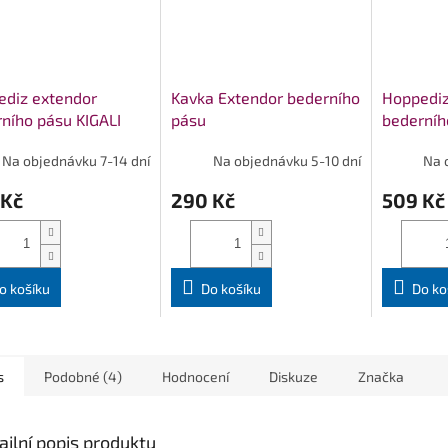
ediz extendor
Kavka Extendor bederního
Hoppediz
ního pásu KIGALI
pásu
bederníh
Na objednávku 7-14 dní
Na objednávku 5-10 dní
Na 
 Kč
290 Kč
509 Kč
o košíku
Do košíku
Do ko
s
Podobné (4)
Hodnocení
Diskuze
Značka
ailní popis produktu