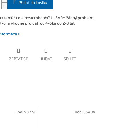
Přidat do košíku
na téměř celé nosící období? U ISARY žádný problém.
tko je vhodné pro děti od 4-5kg do 2-3 let.
 informace
ZEPTAT SE
HLÍDAT
SDÍLET
Kód:
58779
Kód:
55404