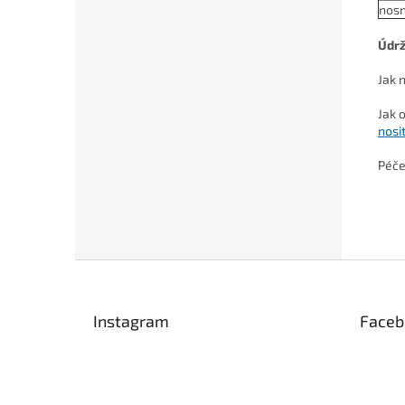
nosn
Údr
Jak 
Jak 
nosi
Péče
Z
á
p
Instagram
Faceb
a
t
í