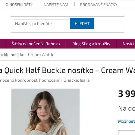
O NOŠENÍ DĚTÍ
NAPIŠTE NÁM
PRODÁVANÉ ZNAČKY
HLEDAT
Šátky na nošení a Reboza
Ring Sling a kroužky
Nosící
Buckle nosítko - Cream Waffle
a Quick Half Buckle nosítko - Cream W
né
noceno
Podrobnosti hodnocení
Značka:
Isara
ení
3 9
u
Měrná
Na do
cena:
ek.
Možnosti