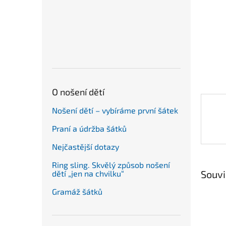
n
e
l
O nošení dětí
Nošení dětí – vybíráme první šátek
Praní a údržba šátků
Nejčastější dotazy
Ring sling. Skvělý způsob nošení
Souvi
dětí „jen na chvilku“
Gramáž šátků