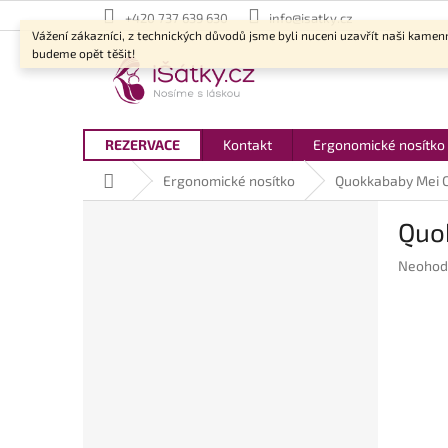
Přejít
+420 737 639 630
info@isatky.cz
na
Vážení zákazníci, z technických důvodů jsme byli nuceni uzavřít naši kamen
obsah
budeme opět těšit!
REZERVACE
Kontakt
Ergonomické nosítko
Domů
Ergonomické nosítko
Quokkababy Mei Ca
P
Quok
o
s
Průměr
Neohod
t
hodnoc
r
produkt
a
je
n
0,0
z
n
5
í
hvězdič
p
a