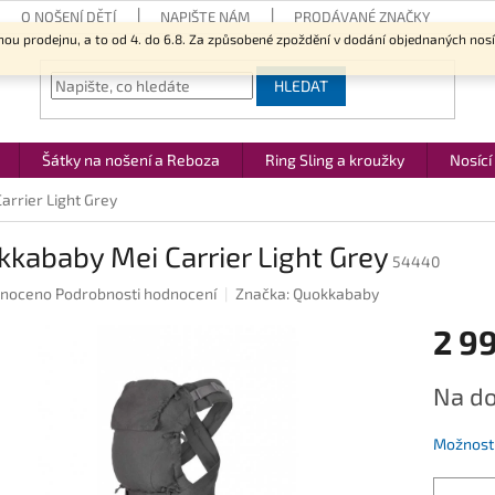
O NOŠENÍ DĚTÍ
NAPIŠTE NÁM
PRODÁVANÉ ZNAČKY
nou prodejnu, a to od 4. do 6.8. Za způsobené zpoždění v dodání objednaných nos
HLEDAT
Šátky na nošení a Reboza
Ring Sling a kroužky
Nosící
rrier Light Grey
kababy Mei Carrier Light Grey
54440
né
noceno
Podrobnosti hodnocení
Značka:
Quokkababy
ení
2 9
u
Měrná
Na do
cena:
ek.
Možnosti