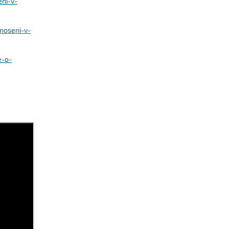
eni-v-
noseni-v-
e-o-