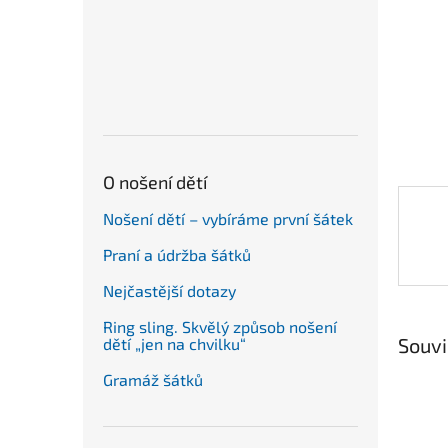
n
e
l
O nošení dětí
Nošení dětí – vybíráme první šátek
Praní a údržba šátků
Nejčastější dotazy
Ring sling. Skvělý způsob nošení
Souvi
dětí „jen na chvilku“
Gramáž šátků