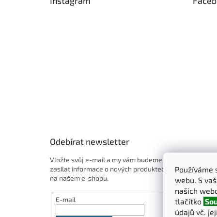
Instagram
Faceb
a
t
í
Odebírat newsletter
Vložte svůj e-mail a my vám budeme
zasílat informace o nových produktech
Používáme s
na našem e-shopu.
webu. S vaš
našich webo
E-mail
tlačítko
Sou
údajů vč. je