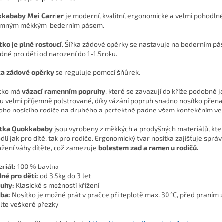
kababy Mei Carrier
je moderní, kvalitní, ergonomické a velmi pohodlné
emným měkkým bederním pásem.
tko je plně rostoucí
. Šířka zádové opěrky se nastavuje na bederním pá
odné pro děti od narození do 1-1.5roku.
a zádové opěrky
se reguluje pomocí šňůrek.
tko má
vázací ramenním popruhy
, které se zavazují do kříže podobně 
ou velmi příjemně polstrované, díky vázání popruh snadno nosítko přena
oho nosícího rodiče na druhého a perfektně padne všem konfekčním ve
ítka Quokkababy
jsou vyrobeny z měkkých a prodyšných materiálů, které
dlí jak pro dítě, tak pro rodiče. Ergonomický tvar nosítka zajišťuje sprá
ožení váhy dítěte, což zamezuje
bolestem zad a ramen u rodičů.
riál:
100 % bavlna
né pro děti:
od 3.5kg do 3 let
ruhy:
Klasické s možností křížení
žba:
Nosítko je možné prát v pračce při teplotě max. 30 °C, před praním
lte veškeré přezky