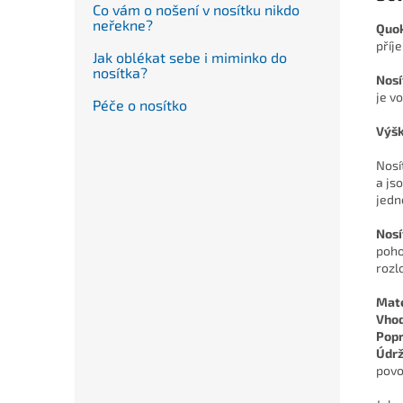
Co vám o nošení v nosítku nikdo
neřekne?
Quok
příj
Jak oblékat sebe i miminko do
nosítka?
Nosí
je v
Péče o nosítko
Výšk
Nosí
a js
jedn
Nos
poho
rozl
Mate
Vhod
Pop
Údr
povo