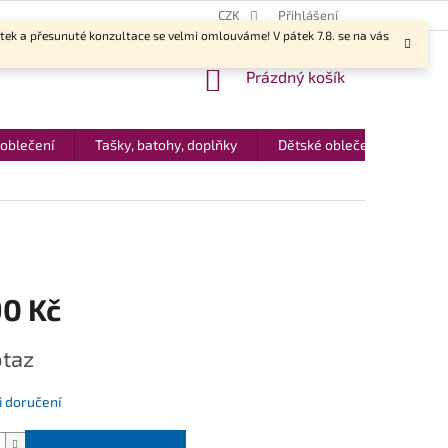
CZK
Přihlášení
ítek a přesunuté konzultace se velmi omlouváme! V pátek 7.8. se na vás
NÁKUPNÍ
Prázdný košík
KOŠÍK
 oblečení
Tašky, batohy, doplňky
Dětské oblečení
Dár
90 Kč
taz
 doručení