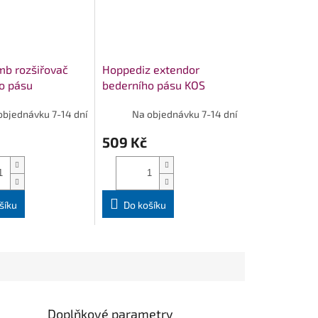
b rozšiřovač
Hoppediz extendor
o pásu
bederního pásu KOS
RT
objednávku 7-14 dní
Na objednávku 7-14 dní
509 Kč
šíku
Do košíku
Doplňkové parametry