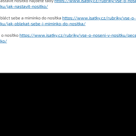
nastavit nosítko najdete tady
https://www.isatky.cz/rubriky/vse-o-nos
tku/jak-nastavit-nositko/
obléct sebe a miminko do nosítka
https://www.isatky.cz/rubriky/vse-o-
tku/jak-oblekat-sebe-i-miminko-do-nositka/
 o nosítko
https://www.isatky.cz/rubriky/vse-o-noseni-v-nositku/pec
tko/