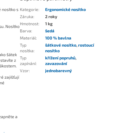
 nosítko s
Kategorie
:
Ergonomické nosítko
Záruka
:
2 roky
Hmotnost
:
1 kg
su. Nosítko
Barva
:
šedá
Materiál
:
100 % bavlna
Typ
šátkové nosítko
,
rostoucí
nosítka
:
nosítko
jako šátek
Typ
křížení popruhů
,
stavíte z
zapínání
:
zavazování
likostem.
Vzor
:
jednobarevný
 zajišťují
vné
 zapněte a