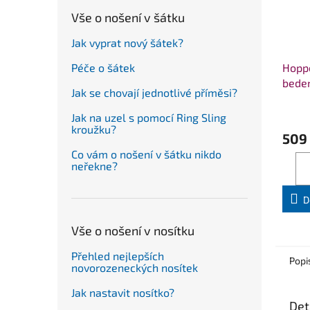
Vše o nošení v šátku
Jak vyprat nový šátek?
Hopp
Péče o šátek
bede
Jak se chovají jednotlivé příměsi?
Jak na uzel s pomocí Ring Sling
kroužku?
509
Co vám o nošení v šátku nikdo
neřekne?
D
Vše o nošení v nosítku
Přehled nejlepších
Popi
novorozeneckých nosítek
Jak nastavit nosítko?
Det