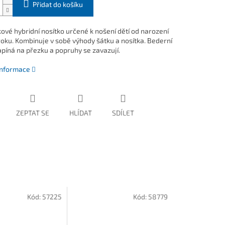
Přidat do košíku
ové hybridní nosítko určené k nošení dětí od narození
 roku. Kombinuje v sobě výhody šátku a nosítka. Bederní
apíná na přezku a popruhy se zavazují.
 informace
ZEPTAT SE
HLÍDAT
SDÍLET
Kód:
57225
Kód:
58779