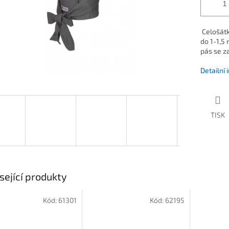
Celošátk
do 1-1,5
pás se z
Detailní
TISK
sející produkty
Kód:
61301
Kód:
62195