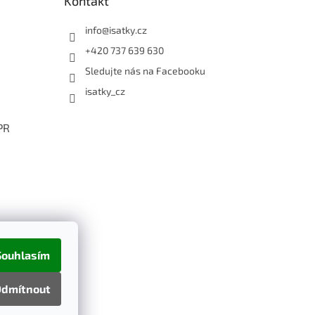
Kontakt
info
@
isatky.cz
+420 737 639 630
Sledujte nás na Facebooku
isatky_cz
PR
Souhlasím
dmítnout