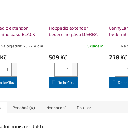
ediz extendor
Hoppediz extendor
LennyLam
rního pásu BLACK
bederního pásu DJERBA
bederníh
STANDA
Na objednávku 7-14 dní
Skladem
Na 
 Kč
509 Kč
278 Kč
o košíku
Do košíku
Do ko
s
Podobné (4)
Hodnocení
Diskuze
ailní popis produktu