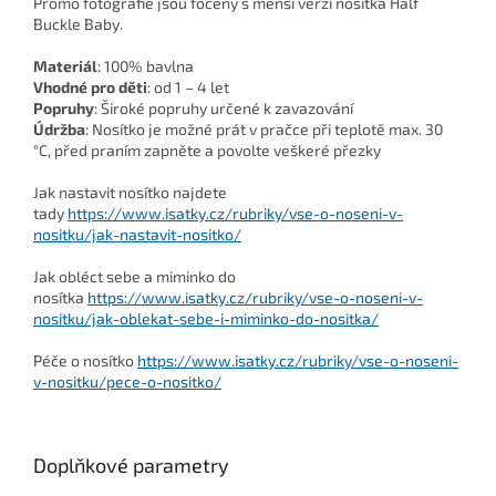
Promo fotografie jsou foceny s menší verzí nosítka Half
Buckle Baby.
Materiál
: 100% bavlna
Vhodné pro děti
: od 1 – 4 let
Popruhy
: Široké popruhy určené k zavazování
Údržba
: Nosítko je možné prát v pračce při teplotě max. 30
°C, před praním zapněte a povolte veškeré přezky
Jak nastavit nosítko najdete
tady
https://www.isatky.cz/rubriky/vse-o-noseni-v-
nositku/jak-nastavit-nositko/
Jak obléct sebe a miminko do
nosítka
https://www.isatky.cz/rubriky/vse-o-noseni-v-
nositku/jak-oblekat-sebe-i-miminko-do-nositka/
Péče o nosítko
https://www.isatky.cz/rubriky/vse-o-noseni-
v-nositku/pece-o-nositko/
Doplňkové parametry