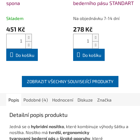
spona
bederního pásu STANDART
Skladem
Na objednávku 7-14 dní
451 Kč
278 Kč
Do košíku
Do košíku
ZOBRAZIT VŠECHNY SOUVISEJÍCÍ PRODUKTY
Popis
Podobné (4)
Hodnocení
Diskuze
Značka
Detailní popis produktu
Jedná se o
hybridní nosítko
, které kombinuje výhody šátku a
nosítka. Nosítko má
tvrdší, ergonomicky
tvarovaný bederní pás
a
široké popruhy
, které