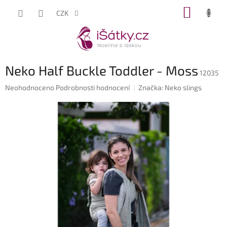
Přejít
NÁKUP
CZK
na
KOŠÍK
obsah
Neko Half Buckle Toddler - Moss
12035
Průměrné
Neohodnoceno
Podrobnosti hodnocení
Značka:
Neko slings
hodnocení
produktu
je
0,0
z
5
hvězdiček.