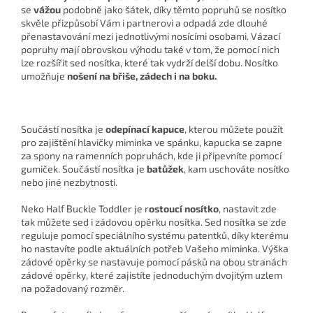
se
vážou
podobně jako šátek, díky těmto popruhů se nosítko
skvěle přizpůsobí Vám i partnerovi a odpadá zde dlouhé
přenastavování mezi jednotlivými nosícími osobami. Vázací
popruhy mají obrovskou výhodu také v tom, že pomocí nich
lze rozšířit sed nosítka, které tak vydrží delší dobu. Nosítko
umožňuje
nošení na břiše, zádech i na boku.
Součástí nosítka je
odepínací kapuce
, kterou můžete použít
pro zajištění hlavičky miminka ve spánku, kapucka se zapne
za spony na ramenních popruhách, kde ji připevníte pomocí
gumiček. Součástí nosítka je
batůžek
, kam uschováte nosítko
nebo jiné nezbytnosti.
Neko Half Buckle Toddler je r
ostoucí nosítko
, nastavit zde
tak můžete sed i zádovou opěrku nosítka. Sed nosítka se zde
reguluje pomocí speciálního systému patentků, díky kterému
ho nastavíte podle aktuálních potřeb Vašeho miminka. Výška
zádové opěrky se nastavuje pomocí pásků na obou stranách
zádové opěrky, které zajistíte jednoduchým dvojitým uzlem
na požadovaný rozměr.