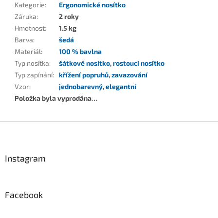
Kategorie
:
Ergonomické nosítko
Záruka
:
2 roky
Hmotnost
:
1.5 kg
Barva
:
šedá
Materiál
:
100 % bavlna
Typ nosítka
:
šátkové nosítko
,
rostoucí nosítko
Typ zapínání
:
křížení popruhů
,
zavazování
Vzor
:
jednobarevný
,
elegantní
Položka byla vyprodána…
Z
á
p
a
Instagram
t
í
Facebook