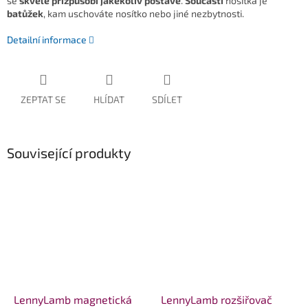
se
skvěle přizpůsobí jakékoliv postavě
.
Součástí
nosítka je
batůžek
, kam uschováte nosítko nebo jiné nezbytnosti.
Detailní informace
ZEPTAT SE
HLÍDAT
SDÍLET
Související produkty
LennyLamb magnetická
LennyLamb rozšiřovač