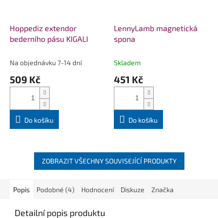
Hoppediz extendor
LennyLamb magnetická
bederního pásu KIGALI
spona
Na objednávku 7-14 dní
Skladem
509 Kč
451 Kč
Do košíku
Do košíku
ZOBRAZIT VŠECHNY SOUVISEJÍCÍ PRODUKTY
Popis
Podobné (4)
Hodnocení
Diskuze
Značka
Detailní popis produktu