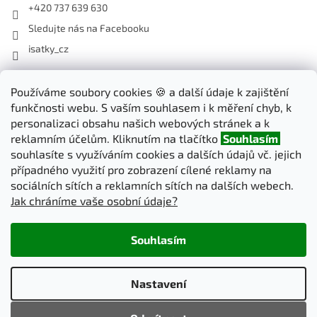
+420 737 639 630
Sledujte nás na Facebooku
isatky_cz
Odebírat newsletter
Používáme soubory cookies 🍪 a další údaje k zajištění
funkčnosti webu. S vaším souhlasem i k měření chyb, k
Vložte svůj e-mail a my vám budeme zasílat informace o nových
personalizaci obsahu našich webových stránek a k
produktech na našem e-shopu.
reklamním účelům. Kliknutím na tlačítko
Souhlasím
souhlasíte s využíváním cookies a dalších údajů vč. jejich
E-mail
případného využití pro zobrazení cílené reklamy na
sociálních sítích a reklamních sítích na dalších webech.
Jak chráníme vaše osobní údaje?
PŘIHLÁSIT SE
Souhlasím
Vytvořil Shoptet
Nastavení
Copyright 2026
iSatky.cz
. Všechna práva vyhrazena.
Upravit