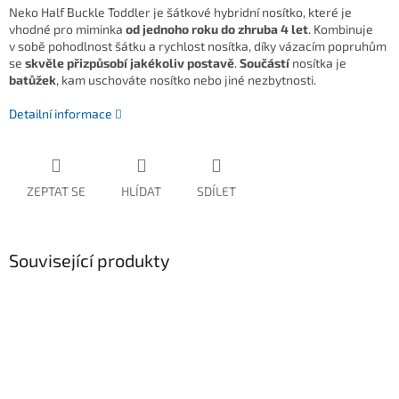
Neko Half Buckle Toddler je šátkové hybridní nosítko, které je
vhodné pro miminka
od jednoho roku do zhruba 4 let
. Kombinuje
v sobě pohodlnost šátku a rychlost nosítka, díky vázacím popruhům
se
skvěle přizpůsobí jakékoliv postavě
.
Součástí
nosítka je
batůžek
, kam uschováte nosítko nebo jiné nezbytnosti.
Detailní informace
ZEPTAT SE
HLÍDAT
SDÍLET
Související produkty