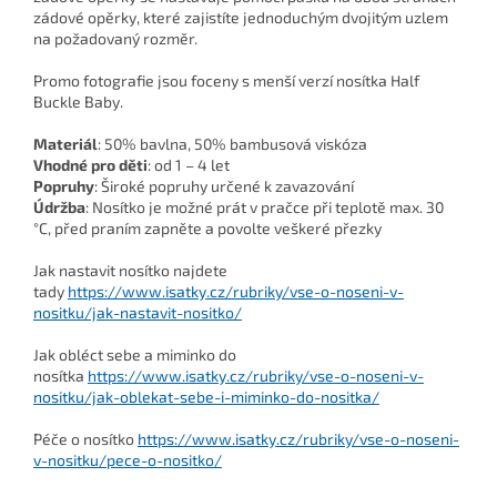
zádové opěrky, které zajistíte jednoduchým dvojitým uzlem
na požadovaný rozměr.
Promo fotografie jsou foceny s menší verzí nosítka Half
Buckle Baby.
Materiál
: 50% bavlna, 50% bambusová viskóza
Vhodné pro děti
: od 1 – 4 let
Popruhy
: Široké popruhy určené k zavazování
Údržba
: Nosítko je možné prát v pračce při teplotě max. 30
°C, před praním zapněte a povolte veškeré přezky
Jak nastavit nosítko najdete
tady
https://www.isatky.cz/rubriky/vse-o-noseni-v-
nositku/jak-nastavit-nositko/
Jak obléct sebe a miminko do
nosítka
https://www.isatky.cz/rubriky/vse-o-noseni-v-
nositku/jak-oblekat-sebe-i-miminko-do-nositka/
Péče o nosítko
https://www.isatky.cz/rubriky/vse-o-noseni-
v-nositku/pece-o-nositko/