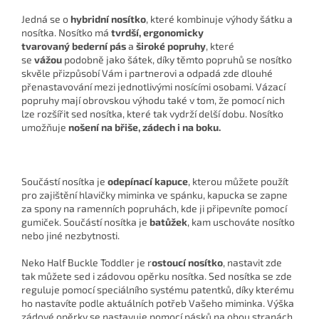
Jedná se o
hybridní nosítko
, které kombinuje výhody šátku a
nosítka. Nosítko má
tvrdší, ergonomicky
tvarovaný bederní pás
a
široké popruhy
, které
se
vážou
podobně jako šátek, díky těmto popruhů se nosítko
skvěle přizpůsobí Vám i partnerovi a odpadá zde dlouhé
přenastavování mezi jednotlivými nosícími osobami. Vázací
popruhy mají obrovskou výhodu také v tom, že pomocí nich
lze rozšířit sed nosítka, které tak vydrží delší dobu. Nosítko
umožňuje
nošení na břiše, zádech i na boku.
Součástí nosítka je
odepínací kapuce
, kterou můžete použít
pro zajištění hlavičky miminka ve spánku, kapucka se zapne
za spony na ramenních popruhách, kde ji připevníte pomocí
gumiček. Součástí nosítka je
batůžek
, kam uschováte nosítko
nebo jiné nezbytnosti.
Neko Half Buckle Toddler je r
ostoucí nosítko
, nastavit zde
tak můžete sed i zádovou opěrku nosítka. Sed nosítka se zde
reguluje pomocí speciálního systému patentků, díky kterému
ho nastavíte podle aktuálních potřeb Vašeho miminka. Výška
zádové opěrky se nastavuje pomocí pásků na obou stranách