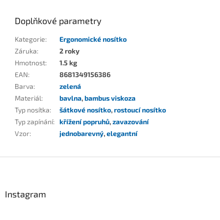
Doplňkové parametry
Kategorie
:
Ergonomické nosítko
Záruka
:
2 roky
Hmotnost
:
1.5 kg
EAN
:
8681349156386
Barva
:
zelená
Materiál
:
bavlna
,
bambus viskoza
Typ nosítka
:
šátkové nosítko
,
rostoucí nosítko
Typ zapínání
:
křížení popruhů
,
zavazování
Vzor
:
jednobarevný
,
elegantní
Z
á
p
a
Instagram
t
í