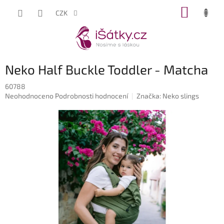
Přejít
NÁKUP
CZK
na
KOŠÍK
obsah
Neko Half Buckle Toddler - Matcha
60788
Průměrné
Neohodnoceno
Podrobnosti hodnocení
Značka:
Neko slings
hodnocení
produktu
je
0,0
z
5
hvězdiček.