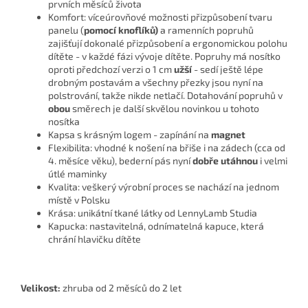
prvních měsíců života
Komfort: víceúrovňové možnosti přizpůsobení tvaru
panelu (
pomocí knoflíků)
a ramenních popruhů
zajišťují dokonalé přizpůsobení a ergonomickou polohu
dítěte - v každé fázi vývoje dítěte. Popruhy má nosítko
oproti předchozí verzi o 1 cm
užší
- sedí ještě lépe
drobným postavám a všechny přezky jsou nyní na
polstrování, takže nikde netlačí. Dotahování popruhů v
obou
směrech je další skvělou novinkou u tohoto
nosítka
Kapsa s krásným logem - zapínání na
magnet
Flexibilita: vhodné k nošení na břiše i na zádech (cca od
4. měsíce věku), bederní pás nyní
dobře utáhnou
i velmi
útlé maminky
Kvalita: veškerý výrobní proces se nachází na jednom
místě v Polsku
Krása: unikátní tkané látky od LennyLamb Studia
Kapucka: nastavitelná, odnímatelná kapuce, která
chrání hlavičku dítěte
Velikost:
zhruba od 2 měsíců do 2 let