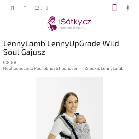
Přejít
NÁKUP
CZK
na
KOŠÍK
obsah
LennyLamb LennyUpGrade Wild
Soul Gajusz
60488
Průměrné
Neohodnoceno
Podrobnosti hodnocení
Značka:
LennyLamb
hodnocení
produktu
je
0,0
z
5
hvězdiček.