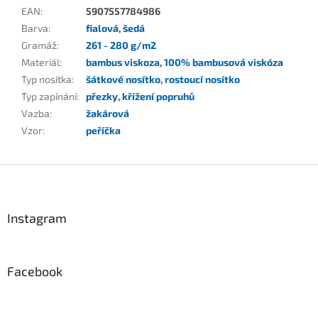
EAN
:
5907557784986
Barva
:
fialová
,
šedá
Gramáž
:
261 - 280 g/m2
Materiál
:
bambus viskoza
,
100% bambusová viskóza
Typ nosítka
:
šátkové nosítko
,
rostoucí nosítko
Typ zapínání
:
přezky
,
křížení popruhů
Vazba
:
žakárová
Vzor
:
peříčka
Z
á
p
a
Instagram
t
í
Facebook