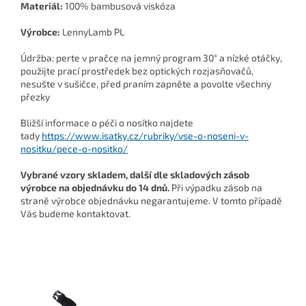
Materiál:
100% bambusová viskóza
Výrobce:
LennyLamb PL
Údržba: perte v pračce na jemný program 30° a nízké otáčky,
použijte prací prostředek bez optických rozjasňovačů,
nesušte v sušičce, před praním zapněte a povolte všechny
přezky
Bližší informace o péči o nosítko najdete
tady
https://www.isatky.cz/rubriky/vse-o-noseni-v-
nositku/pece-o-nositko/
Vybrané vzory skladem, další dle skladových zásob
výrobce na objednávku do 14 dnů.
Při výpadku zásob na
straně výrobce objednávku negarantujeme. V tomto případě
Vás budeme kontaktovat.