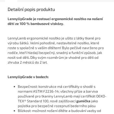
Detailní popis produktu
LennyUpGrade je
rostoucí ergonomické nosítko na nošení
dětí ze
100 % bambusové viskózy.
LennyLamb ergonomické nosítko je ušito z látky tkané pro
výrobu šátků. Velmi pohodlné, nastavitelné nosítko, které
roste s společně s vaším dítětem!
Bylo pečlivě navrženo pro
rodiče, kteří hledají bezpečný, snadný a funkční způsob, jak
nosit své děti
.
Díky svým rozměrům je vhodné pro děti od
zhruba 2 měsíců do 2 let.
LennyUpGrade v bodech:
Bezpečnost: konstrukce má certifikáty o shodě s
normami ASTM F2236-14;
všechny příze a barviva
používané pro tkaniny LennyLamb mají certifikát OEKO-
TEX® Standard 100, nově zajišťovací
gumička
jako
pojistka pro bezpečné rozepnutí bederního pásu
Blízkost: možnost nošení dítěte a budování vazby od