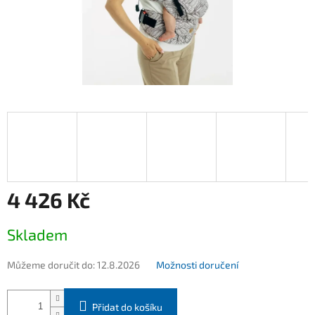
4 426 Kč
Měrná
Skladem
cena:
Můžeme doručit do:
12.8.2026
Možnosti doručení
Přidat do košíku