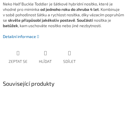
Neko Half Buckle Toddler je šátkové hybridní nosítko, které je
vhodné pro miminka
od jednoho roku do zhruba 4 let
. Kombinuje
v sobě pohodlnost šátku a rychlost nosítka, díky vázacím popruhům
se
skvěle přizpůsobí jakékoliv postavě
.
Součástí
nosítka je
batůžek
, kam uschováte nosítko nebo jiné nezbytnosti.
Detailní informace
ZEPTAT SE
HLÍDAT
SDÍLET
Související produkty