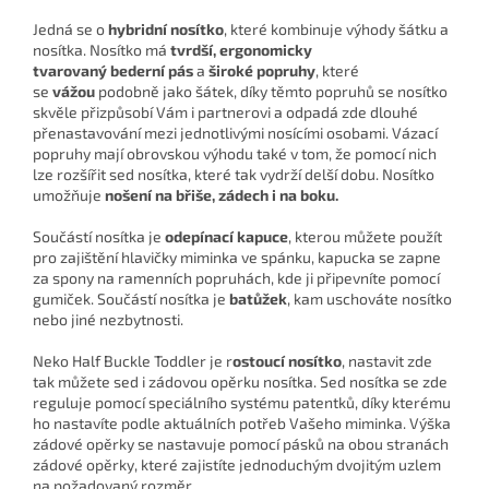
Jedná se o
hybridní nosítko
, které kombinuje výhody šátku a
nosítka. Nosítko má
tvrdší, ergonomicky
tvarovaný bederní pás
a
široké popruhy
, které
se
vážou
podobně jako šátek, díky těmto popruhů se nosítko
skvěle přizpůsobí Vám i partnerovi a odpadá zde dlouhé
přenastavování mezi jednotlivými nosícími osobami. Vázací
popruhy mají obrovskou výhodu také v tom, že pomocí nich
lze rozšířit sed nosítka, které tak vydrží delší dobu. Nosítko
umožňuje
nošení na břiše, zádech i na boku.
Součástí nosítka je
odepínací kapuce
, kterou můžete použít
pro zajištění hlavičky miminka ve spánku, kapucka se zapne
za spony na ramenních popruhách, kde ji připevníte pomocí
gumiček. Součástí nosítka je
batůžek
, kam uschováte nosítko
nebo jiné nezbytnosti.
Neko Half Buckle Toddler je r
ostoucí nosítko
, nastavit zde
tak můžete sed i zádovou opěrku nosítka. Sed nosítka se zde
reguluje pomocí speciálního systému patentků, díky kterému
ho nastavíte podle aktuálních potřeb Vašeho miminka. Výška
zádové opěrky se nastavuje pomocí pásků na obou stranách
zádové opěrky, které zajistíte jednoduchým dvojitým uzlem
na požadovaný rozměr.