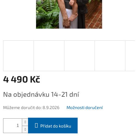
4 490 Kč
Měrná
Na objednávku 14-21 dní
cena:
Můžeme doručit do:
8.9.2026
Možnosti doručení
Přidat do košíku