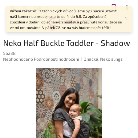
Přejít
NÁKUP
CZK
na
Vážení zákazníci, z technických důvodů jsme byli nuceni uzavřít
KOŠÍK
obsah
naši kamennou prodejnu, a to od 4. do 6.8. Za způsobené
zpoždění v dodání objednaných nosítek a přesunuté konzultace se
velmi omlouváme! V pátek 7.8. se na vás budeme opět těšit!
Neko Half Buckle Toddler - Shadow
56238
Průměrné
Neohodnoceno
Podrobnosti hodnocení
Značka:
Neko slings
hodnocení
produktu
je
0,0
z
5
hvězdiček.