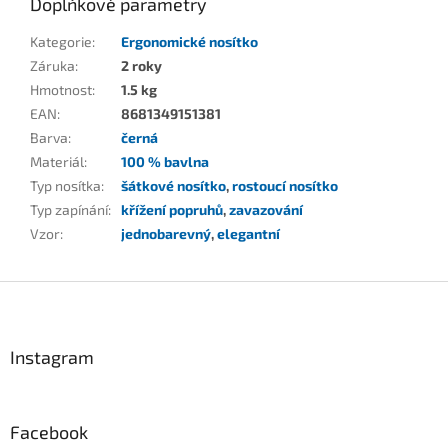
Doplňkové parametry
Kategorie
:
Ergonomické nosítko
Záruka
:
2 roky
Hmotnost
:
1.5 kg
EAN
:
8681349151381
Barva
:
černá
Materiál
:
100 % bavlna
Typ nosítka
:
šátkové nosítko
,
rostoucí nosítko
Typ zapínání
:
křížení popruhů
,
zavazování
Vzor
:
jednobarevný
,
elegantní
Z
á
p
a
Instagram
t
í
Facebook