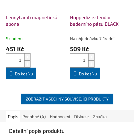
LennyLamb magnetická
Hoppediz extendor
spona
bederního pásu BLACK
Skladem
Na objednávku 7-14 dní
451 Kč
509 Kč
Do košíku
Do košíku
ZOBRAZIT VŠECHNY SOUVISEJÍCÍ PRODUKTY
Popis
Podobné (4)
Hodnocení
Diskuze
Značka
Detailní popis produktu