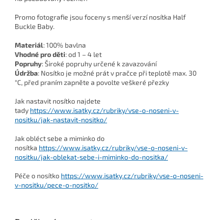
Promo fotografie jsou foceny s menší verzí nosítka Half
Buckle Baby.
Materiál
: 100% bavlna
Vhodné pro děti
: od 1 – 4 let
Popruhy
: Široké popruhy určené k zavazování
Údržba
: Nosítko je možné prát v pračce při teplotě max. 30
°C, před praním zapněte a povolte veškeré přezky
Jak nastavit nosítko najdete
tady
https://www.isatky.cz/rubriky/vse-o-noseni-v-
nositku/jak-nastavit-nositko/
Jak obléct sebe a miminko do
nosítka
https://www.isatky.cz/rubriky/vse-o-noseni-v-
nositku/jak-oblekat-sebe-i-miminko-do-nositka/
Péče o nosítko
https://www.isatky.cz/rubriky/vse-o-noseni-
v-nositku/pece-o-nositko/