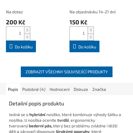
Na dotaz
Na objednávku 14-21 dní
200 Kč
150 Kč
Do košíku
Do košíku
ZOBRAZIT VŠECHNY SOUVISEJÍCÍ PRODUKTY
Popis
Podobné (4)
Hodnocení
Diskuze
Značka
Detailní popis produktu
Jedná se o
hybridní
nosítko, které kombinuje výhody šátku a
nosítka. U nosítka oceníte
tvrdší
, ergonomicky
tvarovaný
bederní pás,
který bez problému zvládne i těžší
děti a zároveň disponuje
širokými popruhy
, které