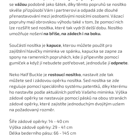
se
vážou
podobně jako šátek, díky těmto popruhů se nosítko
skvěle přizpůsobí Vám i partnerovi a odpadá zde dlouhé
přenastavování mezi jednotlivými nosícími osobami. Vázací
popruhy mají obrovskou výhodu také v tom, že pomocí nich
lze rozšířit sed nosítka, které tak vydrží delší dobu. Nosítko
umožňuje nošení
na břiše, na zádech i na boku.
Součástí nosítka je
kapuce
, kterou můžete použít pro
zajištění hlavičky miminka ve spánku, kapucka se zapne za
spony na ramenních popruhách, kde ji připevníte pomocí
gumiček a když jí nebudete potřebovat, jednoduše jí
odpnete
.
Neko Half Buckle je
rostoucí nosítko
, nastavit zde tak
můžete sed i zádovou opěrku nosítka. Sed nosítka se zde
reguluje pomocí speciálního systému patentků, díky kterému
ho nastavíte podle aktuálních potřeb Vašeho miminka. Výška
zádové opěrky se nastavuje pomocí pásků na obou stranách
zádové opěrky, které zajistíte jednoduchým dvojitým uzlem
na požadovaný rozměr.
Šíře zádové opěrky: 14 - 40 cm
Výška zádově opěrky: 29 - 41 cm
Délka bederního pásu: 66 - 145 cm