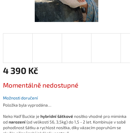
4 390 Kč
Měrná
Momentálně nedostupné
cena:
Možnosti doručení
Položka byla vyprodána…
Neko Half Buckle
je
hybridní šátkové
nosítko vhodné pro miminka
od
narození
(od velikosti 56, 3,5kg) do 1,5 - 2 let. Kombinuje v sobě
pohodlnost šátku a rychlost nosítka, díky vázacím popruhům se