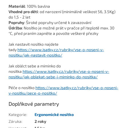
Materiál
: 100% bavlna
Vhodné pro děti
: od narození (minimálně velikost 56, 3.5Kg)
do 1,5 - 2 let
Popruhy
: Široké popruhy určené k zavazování
Údržba
: Nosítko je možné prát v pračce při teplotě max. 30
°C, před praním zapněte a povolte veškeré přezky
Jak nastavit nosítko najdete
tady
https://www.isatky.cz/rubriky/vse-o-noseni-v-
nositku/jak-nastavit-nositko/
Jak obléct sebe a miminko do
nosítka
https://www.isatky.cz/rubriky/vse-o-noseni-v-
nositku/jak-oblekat-sebe-i-miminko-do-nositka/
Péče o nosítko
https://www.isatky.cz/rubriky/vse-o-noseni-
v-nositku/pece-o-nositko/
Doplňkové parametry
Kategorie
:
Ergonomické nosítko
Záruka
:
2 roky