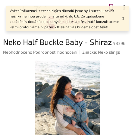
Přejít
NÁKUP
CZK
na
Vážení zákazníci, z technických důvodů jsme byli nuceni uzavřít
KOŠÍK
obsah
naši kamennou prodejnu, a to od 4. do 6.8. Za způsobené
zpoždění v dodání objednaných nosítek a přesunuté konzultace se
velmi omlouváme! V pátek 7.8. se na vás budeme opět těšit!
Neko Half Buckle Baby - Shiraz
48396
Průměrné
Neohodnoceno
Podrobnosti hodnocení
Značka:
Neko slings
hodnocení
produktu
je
0,0
z
5
hvězdiček.