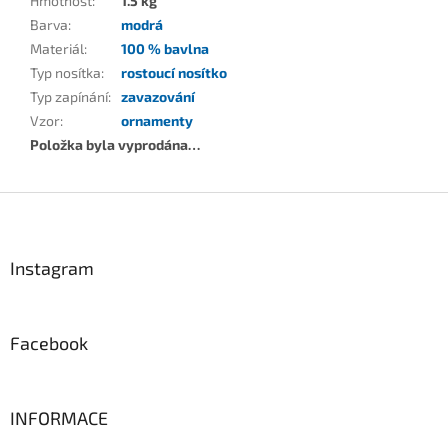
Hmotnost
:
1.5 kg
Barva
:
modrá
Materiál
:
100 % bavlna
Typ nosítka
:
rostoucí nosítko
Typ zapínání
:
zavazování
Vzor
:
ornamenty
Položka byla vyprodána…
Z
á
p
a
Instagram
t
í
Facebook
INFORMACE