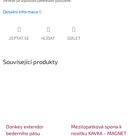
skvěle přizpůsobí jakékoliv postavě.
Detailní informace
ZEPTAT SE
HLÍDAT
SDÍLET
Související produkty
Donkey extendor
Mezilopatková spona k
bederního pásu
nosítku KAVKA - MAGNET