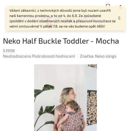
Přejít
NÁKUP
CZK
na
Vážení zákazníci, z technických důvodů jsme byli nuceni uzavřít
KOŠÍK
obsah
naši kamennou prodejnu, a to od 4. do 6.8. Za způsobené
zpoždění v dodání objednaných nosítek a přesunuté konzultace se
velmi omlouváme! V pátek 7.8. se na vás budeme opět těšit!
Neko Half Buckle Toddler - Mocha
53908
Průměrné
Neohodnoceno
Podrobnosti hodnocení
Značka:
Neko slings
hodnocení
produktu
je
0,0
z
5
hvězdiček.