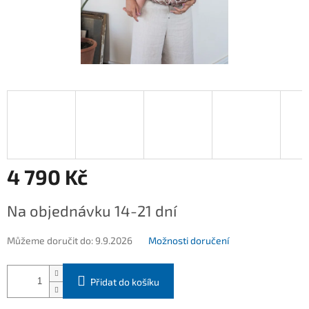
4 790 Kč
Měrná
Na objednávku 14-21 dní
cena:
Můžeme doručit do:
9.9.2026
Možnosti doručení
Přidat do košíku