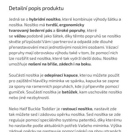
Detailní popis produktu
Jedná se o
hybridní nosítko
, které kombinuje výhody šátku a
nosítka. Nosítko má
tvrdší, ergonomicky
tvarovaný bederní pás
a
široké popruhy
, které
se
vážou
podobně jako šátek, díky těmto popruhů se nosítko
skvěle přizpůsobí Vám i partnerovi a odpadá zde dlouhé
přenastavování mezi jednotlivými nosícími osobami. Vázací
popruhy mají obrovskou výhodu také v tom, že pomocí nich
lze rozšířit sed nosítka, které tak vydrží delší dobu. Nosítko
umožňuje
nošení na břiše, zádech i na boku.
Součástí nosítka je
odepínací kapuce
, kterou můžete použít
pro zajištění hlavičky miminka ve spánku, kapucka se zapne
za spony na ramenních popruhách, kde ji připevníte pomocí
gumiček. Součástí nosítka je
batůžek
, kam uschováte nosítko
nebo jiné nezbytnosti.
Neko Half Buckle Toddler je r
ostoucí nosítko
, nastavit zde
tak můžete sed i zádovou opěrku nosítka. Sed nosítka se zde
reguluje pomocí speciálního systému patentků, díky kterému
ho nastavíte podle aktuálních potřeb Vašeho miminka. Výška
zádové opěrky se nastavuje pomocí pásků na obou stranách