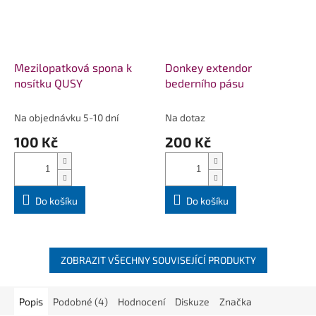
Mezilopatková spona k
Donkey extendor
nosítku QUSY
bederního pásu
Na objednávku 5-10 dní
Na dotaz
100 Kč
200 Kč
Do košíku
Do košíku
ZOBRAZIT VŠECHNY SOUVISEJÍCÍ PRODUKTY
Popis
Podobné (4)
Hodnocení
Diskuze
Značka