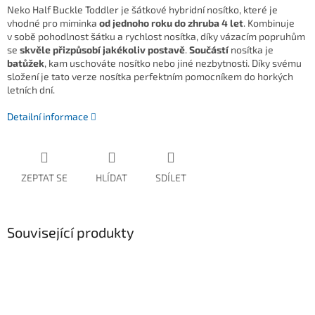
Neko Half Buckle Toddler je šátkové hybridní nosítko, které je
vhodné pro miminka
od jednoho roku do zhruba 4 let
. Kombinuje
v sobě pohodlnost šátku a rychlost nosítka, díky vázacím popruhům
se
skvěle přizpůsobí jakékoliv postavě
.
Součástí
nosítka je
batůžek
, kam uschováte nosítko nebo jiné nezbytnosti. Díky svému
složení je tato verze nosítka perfektním pomocníkem do horkých
letních dní.
Detailní informace
ZEPTAT SE
HLÍDAT
SDÍLET
Související produkty