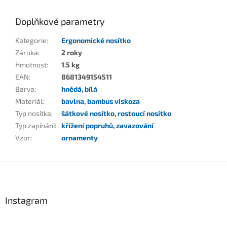
Doplňkové parametry
Kategorie
:
Ergonomické nosítko
Záruka
:
2 roky
Hmotnost
:
1.5 kg
EAN
:
8681349154511
Barva
:
hnědá
,
bílá
Materiál
:
bavlna
,
bambus viskoza
Typ nosítka
:
šátkové nosítko
,
rostoucí nosítko
Typ zapínání
:
křížení popruhů
,
zavazování
Vzor
:
ornamenty
Z
á
p
a
Instagram
t
í