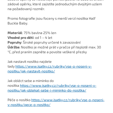
zádové opěrky, které zajistíte jednoduchým dvojitým uzlem
na požadovaný rozměr.
Promo fotografie jsou foceny s menší verzí nosítka Half
Buckle Baby.
Materiál
: 75% bavlna 25% len
Vhodné pro děti
: od 1 – 4 let
Popruhy
: Široké popruhy určené k zavazování
Údržba
: Nosítko je možné prát v pračce při teplotě max. 30
°C, před praním zapněte a povolte veškeré přezky
Jak nastavit nosítko najdete
tady
https://www.isatky.cz/rubriky/vse-o-noseni-v-
nositku/jak-nastavit-nositko/
Jak obléct sebe a miminko do
nosítka
https://www.isatky.cz/rubriky/vse-o-noseni-v-
nositku/jak-oblekat-sebe-i-miminko-do-nositka/
Péče o nosítko
https://www.isatky.cz/rubriky/vse-o-noseni-
v-nositku/pece-o-nositko/