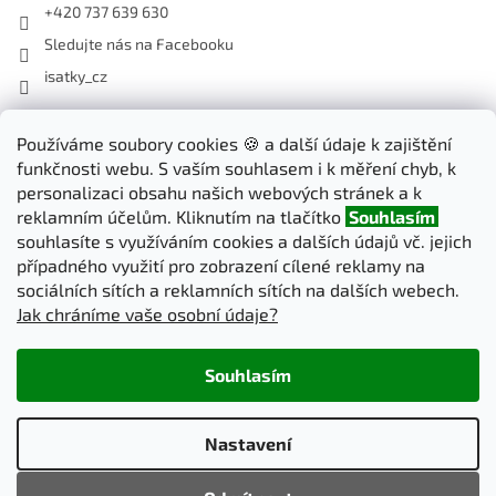
+420 737 639 630
Sledujte nás na Facebooku
isatky_cz
Odebírat newsletter
Používáme soubory cookies 🍪 a další údaje k zajištění
funkčnosti webu. S vaším souhlasem i k měření chyb, k
Vložte svůj e-mail a my vám budeme zasílat informace o nových
personalizaci obsahu našich webových stránek a k
produktech na našem e-shopu.
reklamním účelům. Kliknutím na tlačítko
Souhlasím
souhlasíte s využíváním cookies a dalších údajů vč. jejich
E-mail
případného využití pro zobrazení cílené reklamy na
sociálních sítích a reklamních sítích na dalších webech.
Jak chráníme vaše osobní údaje?
PŘIHLÁSIT SE
Souhlasím
Vytvořil Shoptet
Nastavení
Copyright 2026
iSatky.cz
. Všechna práva vyhrazena.
Upravit