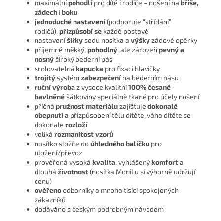
maximální
pohodlí
pro dítě i rodiče – nošení na
břiše,
zádech
i
boku
jednoduché nastavení
(podporuje “střídání”
rodičů),
přizpůsobí se
každé postavě
nastavení
šířky
sedu nosítka a
výšky
zádové opěrky
příjemně měkký,
pohodlný
, ale zároveň
pevný a
nosný
široký bederní pás
srolovatelná
kapucka
pro fixaci hlavičky
trojitý
systém
zabezpečení
na bederním pásu
ruční výroba
z vysoce kvalitní
100% česané
bavlněné
šátkoviny speciálně tkané pro účely nošení
příčná
pružnost materiálu
zajišťuje
dokonalé
obepnutí
a přizpůsobení tělu dítěte, váha dítěte se
dokonale
rozloží
veliká
rozmanitost vzorů
nosítko složíte do
úhledného balíčku
pro
uložení/převoz
prověřená vysoká
kvalita
, vyhlášený
komfort
a
dlouhá
životnost
(nosítka MoniLu si výborně udržují
cenu)
ověřeno
odborníky a mnoha tisíci spokojených
zákazníků
dodáváno s českým podrobným návodem