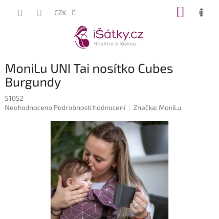
Přejít
NÁKUP
CZK
na
KOŠÍK
obsah
MoniLu UNI Tai nosítko Cubes
Burgundy
51052
Průměrné
Neohodnoceno
Podrobnosti hodnocení
Značka:
MoniLu
hodnocení
produktu
je
0,0
z
5
hvězdiček.