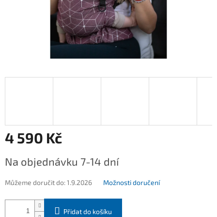
4 590 Kč
Měrná
Na objednávku 7-14 dní
cena:
Můžeme doručit do:
1.9.2026
Možnosti doručení
Přidat do košíku