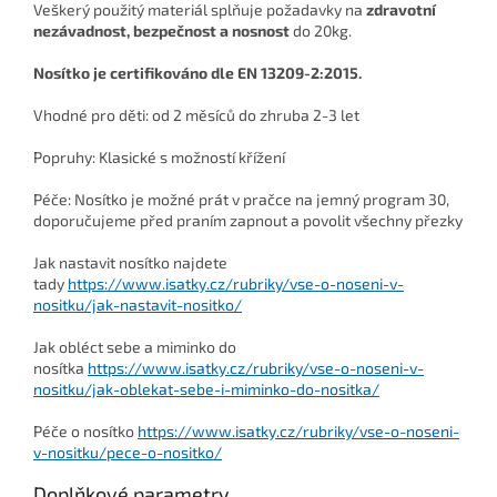
Veškerý použitý materiál splňuje požadavky na
zdravotní
nezávadnost, bezpečnost a nosnost
do 20kg.
Nosítko je certifikováno dle EN 13209-2:2015.
Vhodné pro děti: od 2 měsíců do zhruba 2-3 let
Popruhy: Klasické s možností křížení
Péče: Nosítko je možné prát v pračce na jemný program 30,
doporučujeme před praním zapnout a povolit všechny přezky
Jak nastavit nosítko najdete
tady
https://www.isatky.cz/rubriky/vse-o-noseni-v-
nositku/jak-nastavit-nositko/
J
ak obléct sebe a miminko do
nosítka
https://www.isatky.cz/rubriky/vse-o-noseni-v-
nositku/jak-oblekat-sebe-i-miminko-do-nositka/
Péče o nosítko
https://www.isatky.cz/rubriky/vse-o-noseni-
v-nositku/pece-o-nositko/
Doplňkové parametry