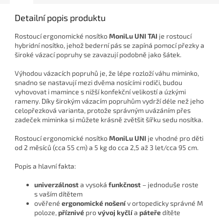
Detailní popis produktu
Rostoucí ergonomické nosítko
MoniLu UNI
TAI
je rostoucí
hybridní nosítko, jehož bederní pás se zapíná pomocí přezky a
široké vázací popruhy se zavazují podobně jako šátek.
Výhodou vázacích popruhů je, že lépe rozloží váhu miminko,
snadno se nastavují mezi dvěma nosícími rodiči, budou
vyhovovat i mamince s nižší konfekční velikostí a úzkými
rameny. Díky širokým vázacím popruhům vydrží déle než jeho
celopřezková varianta, protože správným uvázáním přes
zadeček miminka si můžete krásně zvětšit šířku sedu nosítka.
Rostoucí ergonomické nosítko
MoniLu UNI
je vhodné pro děti
od 2 měsíců (cca 55 cm) a 5 kg do cca 2,5 až 3 let/cca 95 cm.
Popis a hlavní fakta:
univerzálnost
a vysoká
funkčnost
– jednoduše roste
s vaším dítětem
ověřené
ergonomické nošení
v ortopedicky správné M
poloze,
příznivé
pro
vývoj kyčlí
a
páteře
dítěte