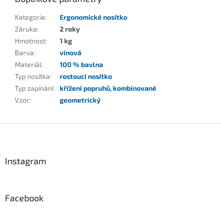
Kategorie
:
Ergonomické nosítko
Záruka
:
2 roky
Hmotnost
:
1 kg
Barva
:
vínová
Materiál
:
100 % bavlna
Typ nosítka
:
rostoucí nosítko
Typ zapínání
:
křížení popruhů
,
kombinované
Vzor
:
geometrický
Z
á
p
a
Instagram
t
í
Facebook