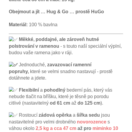
Obejmout a jít … Hug & Go … prostě HuGo
Materiál:
100 % bavlna
Měkké, poddajné, ale zároveň hutné
polstrování v ramenou
- s touto naší speciální výplní,
budou vaše ramena jako v ráji.
Jednoduché,
zavazovací ramenní
popruhy,
které se velmi snadno nastavují - prostě
dotáhnete a jdete.
Flexibilní
a
pohodlný
bederní pás, který vás
nebude tlačit na bříšku, které je těsně po porodu
citlivé (nastavitelný
od 61 cm
až
do 125 cm
).
Rostoucí
zádová opěrka
a
šířka sedu
jsou
nastavitelné pro velmi drobného
novorozence
s
váhou okolo
2,5 kg a cca 47 cm
až pro
miminko 10