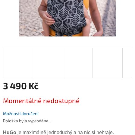
3 490 Kč
Měrná
Momentálně nedostupné
cena:
Možnosti doručení
Položka byla vyprodána…
HuGo
je maximálně jednoduchý a na nic si nehraje.