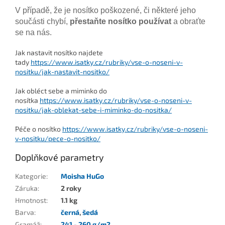
V případě, že je nosítko poškozené, či některé jeho
součásti chybí,
přestaňte nosítko používat
a obraťte
se na nás.
Jak nastavit nosítko najdete
tady
https://www.isatky.cz/rubriky/vse-o-noseni-v-
nositku/jak-nastavit-nositko/
Jak obléct sebe a miminko do
nosítka
https://www.isatky.cz/rubriky/vse-o-noseni-v-
nositku/jak-oblekat-sebe-i-miminko-do-nositka/
Péče o nosítko
https://www.isatky.cz/rubriky/vse-o-noseni-
v-nositku/pece-o-nositko/
Doplňkové parametry
Kategorie
:
Moisha HuGo
Záruka
:
2 roky
Hmotnost
:
1.1 kg
Barva
:
černá
,
šedá
Gramáž
:
241 - 260 g/m2