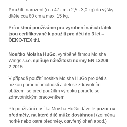
Použití:
narození (cca 47 cm a 2,5 - 3,0 kg) do výšky
dítěte cca 80 cm a max. 15 kg.
Příze které používáme pro vyrobení našich látek,
jsou certifikované k použití pro děti do 3 let –
ÖEKO-TEX tř.I.
Nosítko Moisha HuGo
, vyráběné firmou Moisha
Wings s.r.o.
splňuje náležitosti normy EN 13209-
2:2015
.
V případě použití nosítka Moisha HuGo pro děti s
nízkou porodní hmotností a děti se zdravotními
obtížemi se před použitím výrobku poraďte se
zdravotnickým pracovníkem.
Při používání nosítka Moisha HuGo dávejte
pozor na
předměty
,
na které dítě může dosáhnout
(zejména
horké nebo ostré předměty, otevřený oheň apod.)