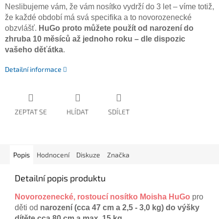
Neslibujeme vám, že vám nosítko vydrží do 3 let – víme totiž,
že každé období má svá specifika a to novorozenecké
obzvlášť.
HuGo proto můžete použít od narození do
zhruba 10 měsíců až jednoho roku – dle dispozic
vašeho děťátka
.
Detailní informace
ZEPTAT SE
HLÍDAT
SDÍLET
Popis
Hodnocení
Diskuze
Značka
Detailní popis produktu
Novorozenecké, rostoucí nosítko Moisha HuGo
pro
děti od
narození (cca 47 cm a 2,5 - 3,0 kg) do výšky
dítěte cca 80 cm a max. 15 kg.