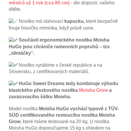
měsíců až 1 rok (cca 80 cm)
- dle dispozic vašeho
dítěte.
Nosítko má stahovací
kapucku,
které bezpečně
fixuje hlavičku miminka, když právě usne.
Součástí ergonomického nosítka Moisha
HuGo jsou chrániče ramenních popruhů – tzv.
„slintáčky“.
Nosítko
vyrábíme v české republice a na
Slovensku, z certifikovaných materiálů.
HuGo Sweet Dreams tedy kombinuje výhodu
klasického přezkového nosítka
Moisha Grow
a
zavazovacího šátku Moisha.
Model nosítka
Moisha HuGo vychází typově z TÜV-
SÜD certifikovaného rostoucího nosítka Moisha
Grow
, které máme testované na 20 kg. U nosítka
Moisha HuGo doporučujeme 15 kg s ohledem na