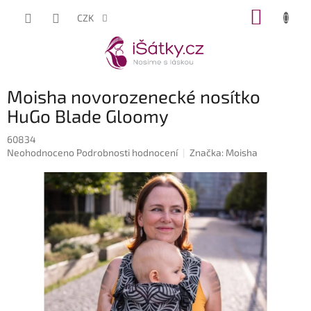
Přejít
NÁKUP
CZK
na
KOŠÍK
obsah
Moisha novorozenecké nosítko
HuGo Blade Gloomy
60834
Průměrné
Neohodnoceno
Podrobnosti hodnocení
Značka:
Moisha
hodnocení
produktu
je
0,0
z
5
hvězdiček.