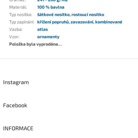
Materiál
:
100 % bavlna
Typ nosítka
:
šátkové nosítko
,
rostoucí nosítko
Typ zapínání
:
křížení popruhů
,
zavazování
,
kombinované
Vazba
:
atlas
Vzor
:
ornamenty
Položka byla vyprodána…
Z
á
p
a
Instagram
t
í
Facebook
INFORMACE