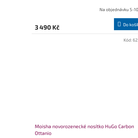
Na objednávku 5-10
Průměrné
hodnocení
produktu
Do koší
3 490 Kč
je
5,0
z
Kód:
62
5
hvězdiček.
Moisha novorozenecké nosítko HuGo Carbon
Ottanio