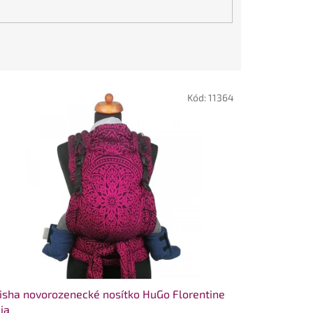
Kód:
11364
sha novorozenecké nosítko HuGo Florentine
ia