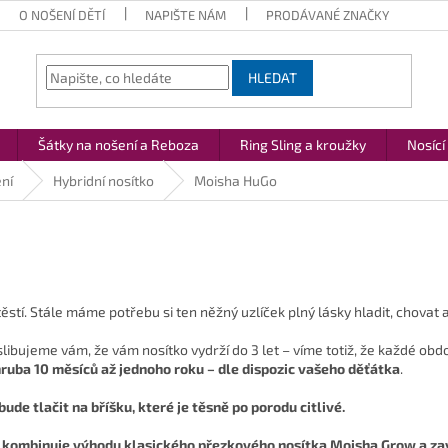
O NOŠENÍ DĚTÍ
NAPIŠTE NÁM
PRODÁVANÉ ZNAČKY
HLEDAT
Šátky na nošení a Reboza
Ring Sling a kroužky
Nosící
ní
Hybridní nosítko
Moisha HuGo
tí. Stále máme potřebu si ten něžný uzlíček plný lásky hladit, chovat a 
libujeme vám, že vám nosítko vydrží do 3 let – víme totiž, že každé ob
ruba 10 měsíců až jednoho roku – dle dispozic vašeho děťátka
.
bude tlačit na bříšku, které je těsně po porodu citlivé.
kombinuje výhodu klasického přezkového nosítka Moisha Grow a za