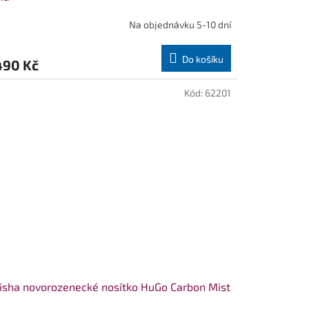
Na objednávku 5-10 dní
Do košíku
490 Kč
Kód:
62201
sha novorozenecké nosítko HuGo Carbon Mist