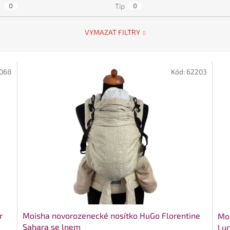
a
0
Tip
0
VYMAZAT FILTRY
068
Kód:
62203
r
Moisha novorozenecké nosítko HuGo Florentine
Moi
Sahara se lnem
Luc