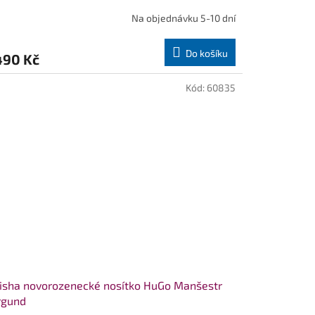
Na objednávku 5-10 dní
Do košíku
490 Kč
Kód:
60835
sha novorozenecké nosítko HuGo Manšestr
rgund