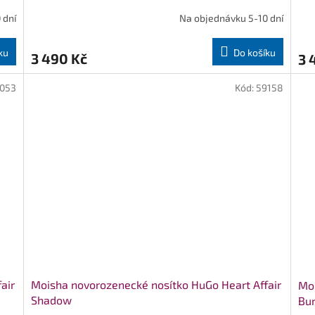
 dní
Na objednávku 5-10 dní
ku
Do košíku
3 490 Kč
3 
1053
Kód:
59158
air
Moisha novorozenecké nosítko HuGo Heart Affair
Moi
Shadow
Bu