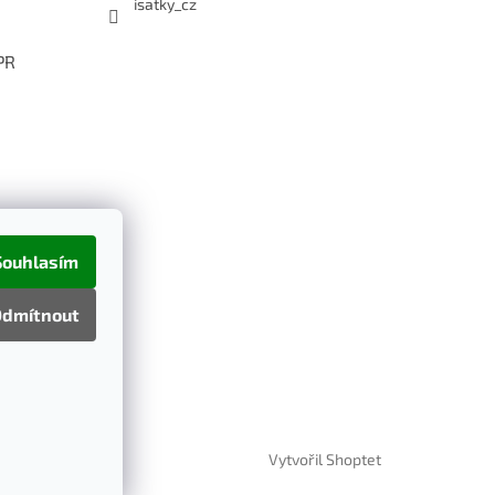
isatky_cz
PR
Souhlasím
dmítnout
Vytvořil Shoptet