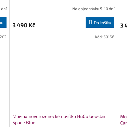
 dní
Na objednávku 5-10 dní
ku
Do košíku
3 490 Kč
3 
202
Kód:
59156
Moisha novorozenecké nosítko HuGo Geostar
Moi
Space Blue
Ca