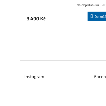
Na objednávku 5-10
Do koší
3 490 Kč
Z
á
p
Instagram
Faceb
a
t
í