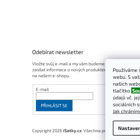
Odebírat newsletter
Vložte svůj e-mail a my vám budeme
Používáme s
zasílat informace o nových produktech
na našem e-shopu.
webu. S vaš
našich webo
E-mail
tlačítko
Sou
údajů vč. je
sociálních s
PŘIHLÁSIT SE
Jak chráním
Nastaven
Copyright 2026
iSatky.cz
. Všechna práva vyhrazena.
U