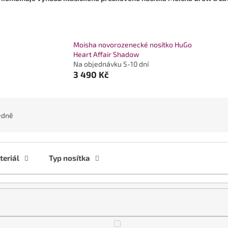
Moisha novorozenecké nosítko HuGo
Heart Affair Shadow
Na objednávku 5-10 dní
3 490 Kč
edně
eriál
Typ nosítka