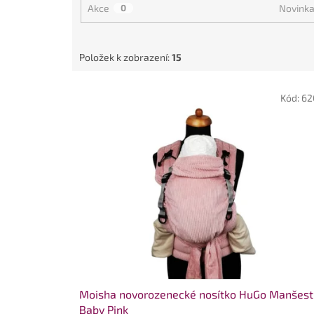
Akce
0
Novink
t
ů
Položek k zobrazení:
15
V
Kód:
62
ý
p
i
s
p
r
o
d
u
k
t
ů
Moisha novorozenecké nosítko HuGo Manšest
Baby Pink