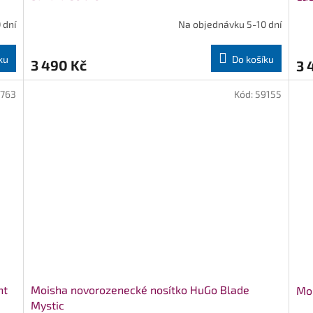
 dní
Na objednávku 5-10 dní
ku
Do košíku
3 490 Kč
3 
1763
Kód:
59155
ht
Moisha novorozenecké nosítko HuGo Blade
Moi
Mystic