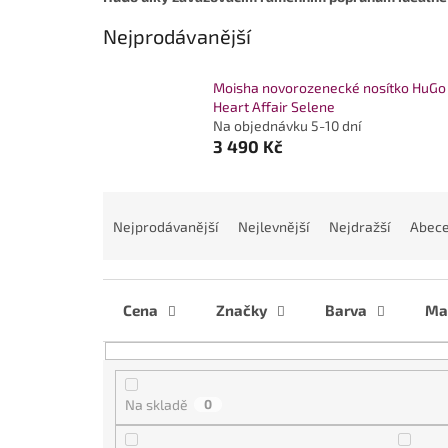
Nejprodávanější
Moisha novorozenecké nosítko HuGo
Heart Affair Selene
Na objednávku 5-10 dní
3 490 Kč
Ř
a
Nejprodávanější
Nejlevnější
Nejdražší
Abec
z
e
n
í
Cena
Značky
Barva
Mat
p
r
o
d
Na skladě
0
u
k