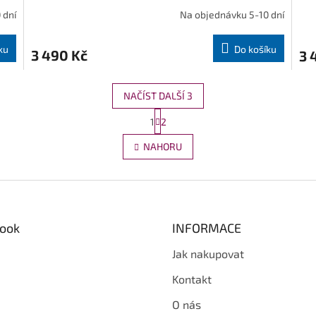
 dní
Na objednávku 5-10 dní
ku
Do košíku
3 490 Kč
3 
NAČÍST DALŠÍ 3
S
1
2
O
t
r
v
NAHORU
á
l
n
á
k
d
o
a
v
c
á
í
n
ook
INFORMACE
p
í
r
Jak nakupovat
v
k
Kontakt
y
v
O nás
ý