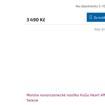
Na objednávku 5-10
Do koší
3 490 Kč
Kód:
6
Moisha novorozenecké nosítko HuGo Heart Aff
Selene