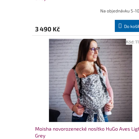
Na objednávku 5-10
Do koší
3 490 Kč
Kód:
1
Moisha novorozenecké nosítko HuGo Aves Lig
Grey