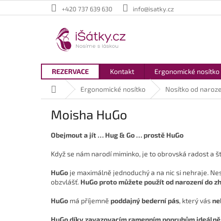
Přejít
+420 737 639 630
info@isatky.cz
na
obsah
REZERVACE
Kontakt
Ergonomické nosítko
Domů
Ergonomické nosítko
Nosítko od naroze
Moisha HuGo
Obejmout a jít … Hug & Go … prostě HuGo
Když se nám narodí miminko, je to obrovská radost a štěs
HuGo
je maximálně jednoduchý a na nic si nehraje. Nes
obzvlášť.
HuGo proto můžete použít od narození do zh
HuGo
má příjemně
poddajný bederní pás
, který vás
ne
HuGo díky zavazovacím ramenním popruhům ideálně 