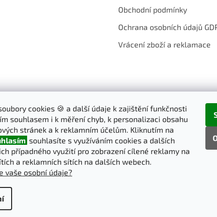
p
Obchodní podmínky
i
s
Ochrana osobních údajů GD
u
Vrácení zboží a reklamace
oubory cookies 🍪 a další údaje k zajištění funkčnosti
ím souhlasem i k měření chyb, k personalizaci obsahu
vých stránek a k reklamním účelům. Kliknutím na
O
hlasím
souhlasíte s využíváním cookies a dalších
jich případného využití pro zobrazení cílené reklamy na
ítích a reklamních sítích na dalších webech.
e vaše osobní údaje?
í
pravit nastavení cookies