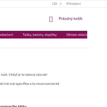
CZK
Přihlášení
NÁKUPNÍ
Prázdný košík
KOŠÍK
 oblečení
Tašky, batohy, doplňky
Dětské oblečení
Dár
tulit. Vždyť je to takový zázrak!
dobí má svá specifika a to novorozenecké
vazovacího šátku.