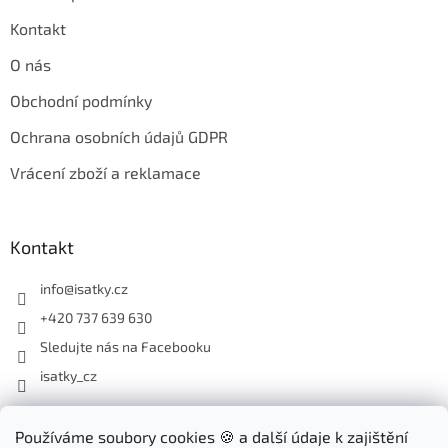
Kontakt
O nás
Obchodní podmínky
Ochrana osobních údajů GDPR
Vrácení zboží a reklamace
Kontakt
info
@
isatky.cz
+420 737 639 630
Sledujte nás na Facebooku
isatky_cz
Odebírat newsletter
Používáme soubory cookies 🍪 a další údaje k zajištění