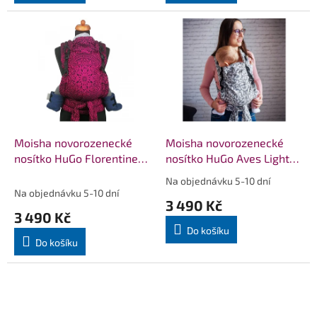
Moisha novorozenecké
Moisha novorozenecké
nosítko HuGo Florentine
nosítko HuGo Aves Light
Lucia
Grey
Na objednávku 5-10 dní
Průměrné
Na objednávku 5-10 dní
hodnocení
3 490 Kč
produktu
3 490 Kč
je
Do košíku
5,0
Do košíku
z
5
hvězdiček.