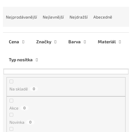
Ř
a
Nejprodávanější
Nejlevnější
Nejdražší
Abecedně
z
e
n
í
Cena
Značky
Barva
Materiál
p
r
Typ nosítka
o
d
u
k
t
Na skladě
0
ů
Akce
0
Novinka
0