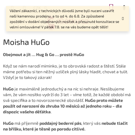
Přejít
NÁKUP
CZK
na
Vážení zákazníci, z technických důvodů jsme byli nuceni uzavřít
KOŠÍK
obsah
naši kamennou prodejnu, a to od 4. do 6.8. Za způsobené
zpoždění v dodání objednaných nosítek a přesunuté konzultace se
velmi omlouváme! V pátek 7.8. se na vás budeme opět těšit!
Moisha HuGo
Obejmout a jít … Hug & Go … prostě HuGo
Když se nám narodí miminko, je to obrovská radost a štěstí. Stále
máme potřebu si ten něžný uzlíček plný lásky hladit, chovat a tulit.
Vždyť je to takový zázrak!
HuGo
je maximálně jednoduchý a na nic si nehraje. Neslibujeme
vám, že vám nosítko vydrží do 3 let – víme totiž, že každé období má
svá specifika a to novorozenecké obzvlášť.
HuGo proto můžete
použít od narození do zhruba 10 měsíců až jednoho roku – dle
dispozic vašeho děťátka
.
HuGo
má příjemně
poddajný bederní pás
, který vás
nebude tlačit
na bříšku, které je těsně po porodu citlivé.