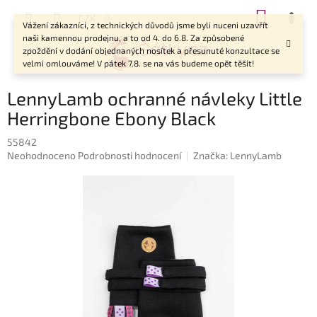
Přejít
NÁKUP
CZK
na
Vážení zákazníci, z technických důvodů jsme byli nuceni uzavřít
KOŠÍK
obsah
naši kamennou prodejnu, a to od 4. do 6.8. Za způsobené
zpoždění v dodání objednaných nosítek a přesunuté konzultace se
velmi omlouváme! V pátek 7.8. se na vás budeme opět těšit!
LennyLamb ochranné návleky Little
Herringbone Ebony Black
55842
Průměrné
Neohodnoceno
Podrobnosti hodnocení
Značka:
LennyLamb
hodnocení
produktu
je
0,0
z
5
hvězdiček.