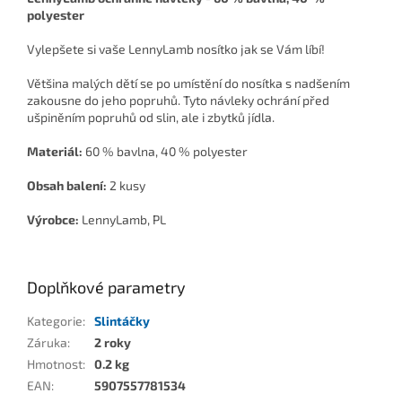
polyester
Vylepšete si vaše LennyLamb nosítko jak se Vám líbí!
Většina malých dětí se po umístění do nosítka s nadšením
zakousne do jeho popruhů. Tyto návleky ochrání před
ušpiněním popruhů od slin, ale i zbytků jídla.
Materiál:
60 % bavlna, 40 % polyester
Obsah balení:
2 kusy
Výrobce:
LennyLamb, PL
Doplňkové parametry
Kategorie
:
Slintáčky
Záruka
:
2 roky
Hmotnost
:
0.2 kg
EAN
:
5907557781534