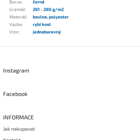
Barva
:
černá
Gramáž
:
261 - 280 g/m2
Materiál
:
bavlna
,
polyester
Vazba
:
rybí kost
Vzor
:
jednobarevný
Z
á
p
a
Instagram
t
í
Facebook
INFORMACE
Jak nakupovat
Kontakt