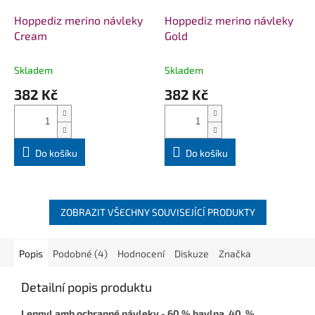
Hoppediz merino návleky
Hoppediz merino návleky
Cream
Gold
Skladem
Skladem
382 Kč
382 Kč
Do košíku
Do košíku
ZOBRAZIT VŠECHNY SOUVISEJÍCÍ PRODUKTY
Popis
Podobné (4)
Hodnocení
Diskuze
Značka
Detailní popis produktu
LennyLamb ochranné návleky - 6
0 % bavlna, 40 %