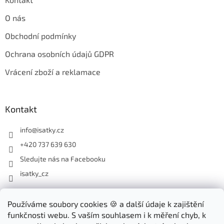
O nás
Obchodní podmínky
Ochrana osobních údajů GDPR
Vrácení zboží a reklamace
Kontakt
info
@
isatky.cz
+420 737 639 630
Sledujte nás na Facebooku
isatky_cz
Odebírat newsletter
Používáme soubory cookies 🍪 a další údaje k zajištění
funkčnosti webu. S vaším souhlasem i k měření chyb, k
Vložte svůj e-mail a my vám budeme zasílat informace o nových